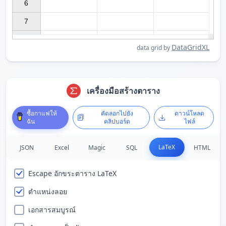
6

7

DataGridXL
data grid by
เครื่องมือสร้างตาราง
ซื้อกาแฟให้
คัดลอกไปยัง
ดาวน์โหลด
ฉัน
คลิปบอร์ด
ไฟล์
LaTeX
JSON
Excel
Magic
SQL
HTML
Escape อักขระตาราง LaTeX
ตำแหน่งลอย
เอกสารสมบูรณ์