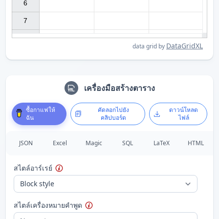
6

7

DataGridXL
data grid by
เครื่องมือสร้างตาราง
ซื้อกาแฟให้
คัดลอกไปยัง
ดาวน์โหลด
ฉัน
คลิปบอร์ด
ไฟล์
JSON
Excel
Magic
SQL
LaTeX
HTML
สไตล์อาร์เรย์
สไตล์เครื่องหมายคำพูด