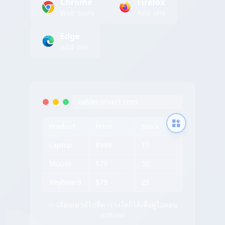
Chrome
Firefox
Web Store
Add-ons
Edge
Add-ons
tableconvert.com
Product
Price
Stock
Laptop
$999
15
Mouse
$29
50
Keyboard
$79
25
✨ เลื่อนเมาส์ไปที่ตารางใดก็ได้เพื่อดูไอคอน
การแยก