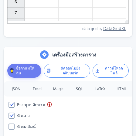
6

7

DataGridXL
data grid by
เครื่องมือสร้างตาราง
ซื้อกาแฟให้
คัดลอกไปยัง
ดาวน์โหลด
ฉัน
คลิปบอร์ด
ไฟล์
JSON
Excel
Magic
SQL
LaTeX
HTML
Escape อักขระ
หัวแถว
หัวคอลัมน์