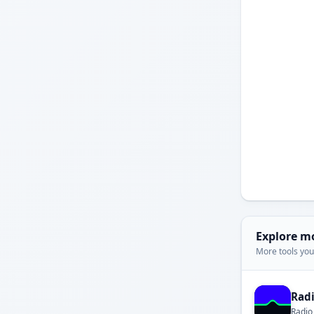
Explore m
More tools you'
Rad
Radio