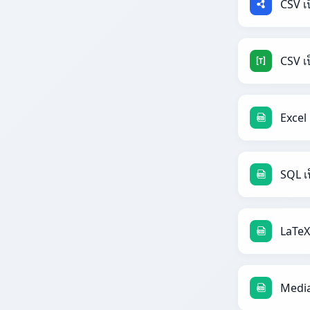
CSV เ
CSV เ
Excel
SQL เ
LaTeX
Media