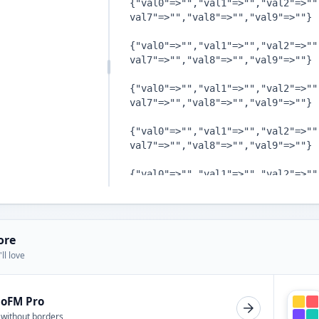
ore
ll love
ioFM Pro
 without borders