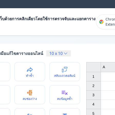
ว็บด้วยการคลิกเดียวโดยใช้การตรวจจับและแยกตาราง
Chro
Exten
องมือแก้ไขตารางออนไลน์
10
x
10
A
ทำซ้ำ
สลับแถวคอลัมน์
1

2

3

ลบช่องว่าง
ลบข้อมูลซ้ำ
4

5
