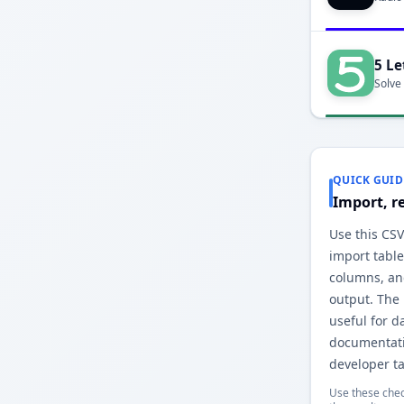
5 Le
Solve
QUICK GUID
Import, r
Use this CSV
import table
columns, and
output. The
useful for d
documentati
developer ta
Use these chec