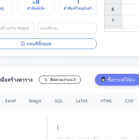
หญ่
ตัวพิมพ์เล็ก
ตัวพิมพ์ใหญ่ต้นคำ
6

7

แทนที่ทั้งหมด
องมือสร้างตาราง
ซื้อกาแฟให้ฉัน
ติดตามเราบน X
Excel
Magic
SQL
LaTeX
HTML
CSV