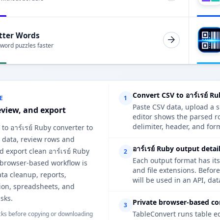
tter Words
 word puzzles faster
Convert CSV to อาร์เรย์ R
E
1
Paste CSV data, upload a s
eview, and export
editor shows the parsed ro
delimiter, header, and form
 to อาร์เรย์ Ruby converter to
 data, review rows and
อาร์เรย์ Ruby output detai
 export clean อาร์เรย์ Ruby
2
Each output format has its
 browser-based workflow is
and file extensions. Befor
ata cleanup, reports,
will be used in an API, da
on, spreadsheets, and
sks.
Private browser-based co
3
TableConvert runs table e
ks before copying or downloading