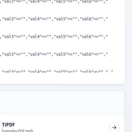
TiPDF
Everyday PDF tools