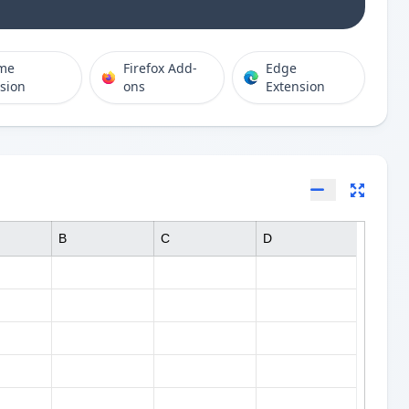
me
Firefox Add-
Edge
sion
ons
Extension
B
C
D