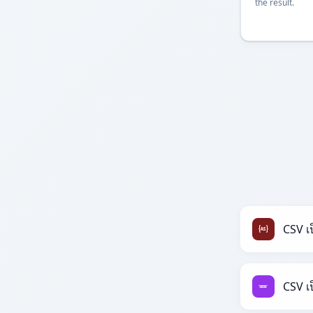
the result.
CSV เ