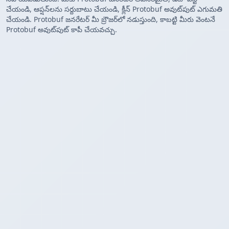
చేయండి, ఆప్షన్‌లను సర్దుబాటు చేయండి, క్లీన్ Protobuf అవుట్‌పుట్ ఎగుమతి
చేయండి. Protobuf జనరేటర్ మీ బ్రౌజర్‌లో నడుస్తుంది, కాబట్టి మీరు వెంటనే
Protobuf అవుట్‌పుట్ కాపీ చేయవచ్చు.