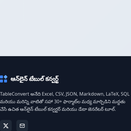
ఆన్‌లైన్ టేబుల్ కన్వర్ట్
TableConvert అనేది Excel, CSV, JSON, Markdown, LaTeX, SQL
మరియు మరిన్ని వాటితో సహా 30+ ఫార్మాట్‌ల మధ్య మార్పిడిని మద్దతు
చేసే ఉచిత ఆన్‌లైన్ టేబుల్ కన్వర్టర్ మరియు డేటా జెనరేటర్ టూల్.