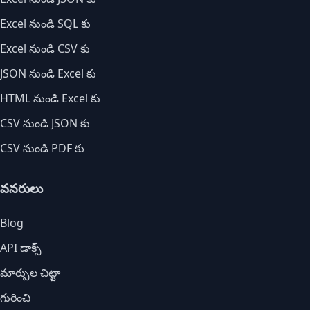
Excel నుండి SQL కు
Excel నుండి CSV కు
JSON నుండి Excel కు
HTML నుండి Excel కు
CSV నుండి JSON కు
CSV నుండి PDF కు
వనరులు
Blog
API డాక్స్
మార్పుల చిట్టా
గురించి