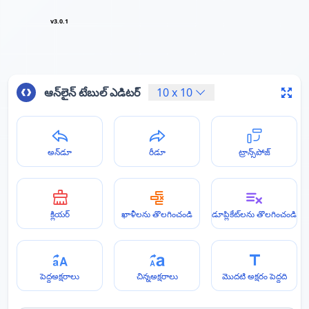
v3.0.1
ఆన్‌లైన్ టేబుల్ ఎడిటర్
10
x
10
అన్‌డూ
రీడూ
ట్రాన్స్‌పోజ్
క్లియర్
ఖాళీలను తొలగించండి
డూప్లికేట్‌లను తొలగించండి
పెద్దఅక్షరాలు
చిన్నఅక్షరాలు
మొదటి అక్షరం పెద్దది