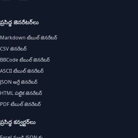
ప్రసిద్ధ జెనరేటర్‌లు
Markdown టేబుల్ జెనరేటర్
CSV జెనరేటర్
BBCode టేబుల్ జెనరేటర్
ASCII టేబుల్ జెనరేటర్
JSON అర్రే జెనరేటర్
HTML పట్టిక జెనరేటర్
PDF టేబుల్ జెనరేటర్
ప్రసిద్ధ కన్వర్టర్‌లు
Excel నుండి JSON కు