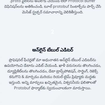
.proto ఫైల్‌లను అప్‌లోడ్ చేయండి లేదా Protocol Buffer
డెఫినిషన్‌లను అతికించండి. టూల్ protobuf సింటాక్స్‌ను పార్స్ చేసి
మెసేజ్ స్ట్రక్చర్ సమాచారాన్ని వెలికితీస్తుంది.
2
ఆన్‌లైన్ టేబుల్ ఎడిటర్
ప్రొఫెషనల్ ఫీచర్లతో మా అధునాతన ఆన్‌లైన్ టేబుల్ ఎడిటర్‌ను
ఉపయోగించి డేటాను ఎడిట్ చేయండి. ఖాళీ వరుసలను తొలగించడం,
డ్యూప్లికేట్‌లను తొలగించడం, డేటా ట్రాన్స్‌పోజిషన్, సార్టింగ్, రెజెక్స్
కనుగొని & మార్చడం మరియు రియల్-టైమ్ ప్రివ్యూకు మద్దతు
ఇస్తుంది. అన్ని మార్పులు ఖచ్చితమైన, విశ్వసనీయ ఫలితాలతో
Protobuf ఫార్మాట్‌కు స్వయంచాలకంగా మారుస్తాయి.