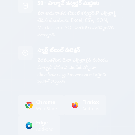
30+ ఫార్మాట్ కన్వర్టర్ మద్దతు
మా అధునాతన టేబుల్ కన్వర్టర్‌తో ఎక్స్‌ట్రాక్ట్
చేసిన టేబుల్‌లను Excel, CSV, JSON,
Markdown, SQL మరియు మరిన్నింటికి
మార్చండి
స్మార్ట్ టేబుల్ డిటెక్షన్
వేగవంతమైన డేటా ఎక్స్‌ట్రాక్షన్ మరియు
మార్పిడి కోసం ఏ వెబ్‌పేజ్‌లోనైనా
టేబుల్‌లను స్వయంచాలకంగా గుర్తించి
హైలైట్ చేస్తుంది
Chrome
Firefox
Web Store
Add-ons
Edge
Add-ons