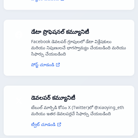
డేటా ప్రొఫెషనల్ కమ్యూనిటీ
Facebook డెవలపర్ గ్రూపులలో డేటా విశ్లేషకులు
మరియు నిపుణులచే భాగస్వామ్యం చేయబడింది మరియు
సిఫార్సు చేయబడింది
పోస్ట్ చూడండి
డెవలపర్ కమ్యూనిటీ
టేబుల్ మార్పిడి కోసం X (Twitter)లో @xiaoying_eth
మరియు ఇతర డెవలపర్లచే సిఫార్సు చేయబడింది
ట్వీట్ చూడండి