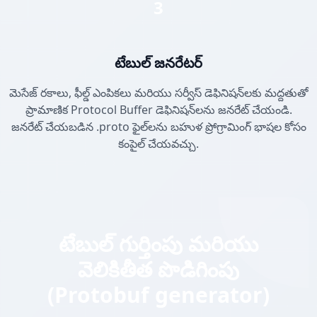
3
టేబుల్ జనరేటర్
మెసేజ్ రకాలు, ఫీల్డ్ ఎంపికలు మరియు సర్వీస్ డెఫినిషన్‌లకు మద్దతుతో
ప్రామాణిక Protocol Buffer డెఫినిషన్‌లను జనరేట్ చేయండి.
జనరేట్ చేయబడిన .proto ఫైల్‌లను బహుళ ప్రోగ్రామింగ్ భాషల కోసం
కంపైల్ చేయవచ్చు.
టేబుల్ గుర్తింపు మరియు
వెలికితీత పొడిగింపు
(Protobuf generator)