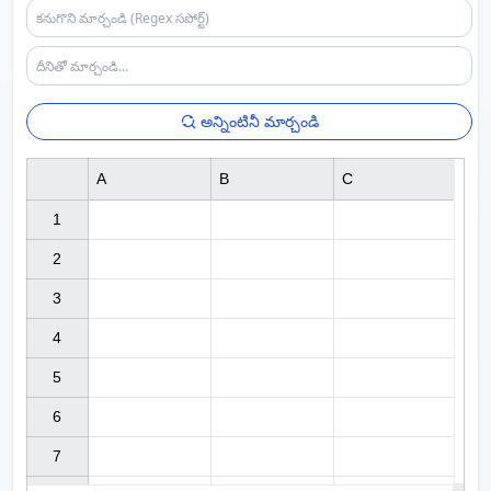
అన్నింటినీ మార్చండి
A
B
C
1

2

3

4

5

6

7
