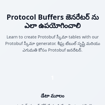
Protocol Buffers జెనరేటర్ ను
ఎలా ఉపయోగించాలి
Learn to create Protobuf స్కీమా tables with our
Protobuf స్కీమా generator. శీఘ్ర టేబుల్ సృష్టి మరియు
ఎగుమతి కోసం Protobuf జనరేటర్.
1
డేటా మూలం