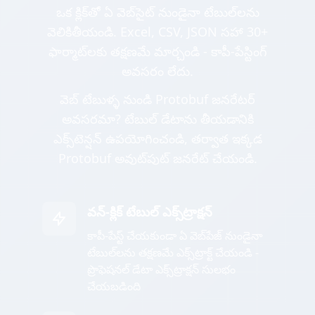
ఒక క్లిక్‌తో ఏ వెబ్‌సైట్ నుండైనా టేబుల్‌లను
వెలికితీయండి. Excel, CSV, JSON సహా 30+
ఫార్మాట్‌లకు తక్షణమే మార్చండి - కాపీ-పేస్టింగ్
అవసరం లేదు.
వెబ్ టేబుళ్ళ నుండి Protobuf జనరేటర్
అవసరమా? టేబుల్ డేటాను తీయడానికి
ఎక్స్‌టెన్షన్ ఉపయోగించండి, తర్వాత ఇక్కడ
Protobuf అవుట్‌పుట్ జనరేట్ చేయండి.
వన్-క్లిక్ టేబుల్ ఎక్స్‌ట్రాక్షన్
కాపీ-పేస్ట్ చేయకుండా ఏ వెబ్‌పేజ్ నుండైనా
టేబుల్‌లను తక్షణమే ఎక్స్‌ట్రాక్ట్ చేయండి -
ప్రొఫెషనల్ డేటా ఎక్స్‌ట్రాక్షన్ సులభం
చేయబడింది