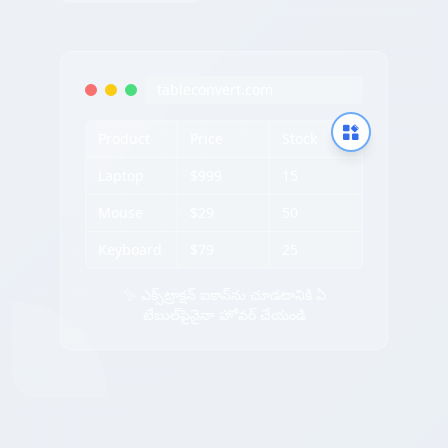
tableconvert.com
Product
Price
Stock
Laptop
$999
15
Mouse
$29
50
Keyboard
$79
25
✨ ఎక్స్‌ట్రాక్షన్ ఐకాన్‌ను చూడటానికి ఏ
టేబుల్‌పైనైనా హోవర్ చేయండి