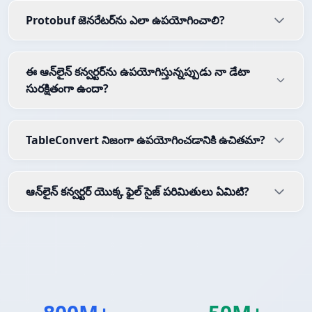
Protobuf జెనరేటర్‌ను ఎలా ఉపయోగించాలి?
ఈ ఆన్‌లైన్ కన్వర్టర్‌ను ఉపయోగిస్తున్నప్పుడు నా డేటా
సురక్షితంగా ఉందా?
TableConvert నిజంగా ఉపయోగించడానికి ఉచితమా?
ఆన్‌లైన్ కన్వర్టర్ యొక్క ఫైల్ సైజ్ పరిమితులు ఏమిటి?