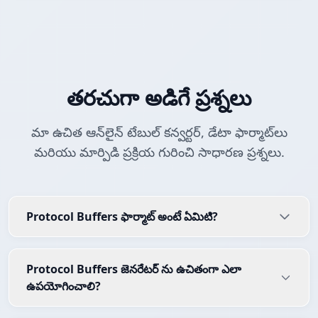
తరచుగా అడిగే ప్రశ్నలు
మా ఉచిత ఆన్‌లైన్ టేబుల్ కన్వర్టర్, డేటా ఫార్మాట్‌లు
మరియు మార్పిడి ప్రక్రియ గురించి సాధారణ ప్రశ్నలు.
Protocol Buffers ఫార్మాట్ అంటే ఏమిటి?
Protocol Buffers జెనరేటర్ ను ఉచితంగా ఎలా
ఉపయోగించాలి?