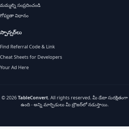
మమ్మల్ని సంప్రదించండి
గోప్యతా విధానం
స్పాన్సర్‌లు
Find Referral Code & Link
Cheat Sheets for Developers
Your Ad Here
© 2026
TableConvert
. All rights reserved. మీ డేటా సురక్షితంగా
ఉంది - అన్ని మార్పిడులు మీ బ్రౌజర్‌లో నడుస్తాయి.