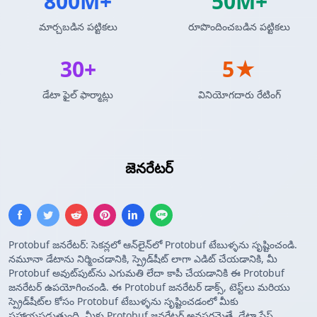
800M+
50M+
మార్చబడిన పట్టికలు
రూపొందించబడిన పట్టికలు
30+
5★
డేటా ఫైల్ ఫార్మాట్లు
వినియోగదారు రేటింగ్
Protocol Buffers
జెనరేటర్
Protobuf జనరేటర్: సెకన్లలో ఆన్‌లైన్‌లో Protobuf టేబుళ్ళను సృష్టించండి.
నమూనా డేటాను నిర్మించడానికి, స్ప్రెడ్‌షీట్ లాగా ఎడిట్ చేయడానికి, మీ
Protobuf అవుట్‌పుట్‌ను ఎగుమతి లేదా కాపీ చేయడానికి ఈ Protobuf
జనరేటర్ ఉపయోగించండి. ఈ Protobuf జనరేటర్ డాక్స్, టెస్ట్‌లు మరియు
స్ప్రెడ్‌షీట్‌ల కోసం Protobuf టేబుళ్ళను సృష్టించడంలో మీకు
సహాయపడుతుంది. మీకు Protobuf జనరేటర్ అవసరమైతే, డేటా పేస్ట్