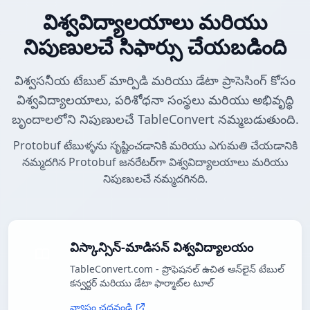
విశ్వవిద్యాలయాలు మరియు
నిపుణులచే సిఫార్సు చేయబడింది
విశ్వసనీయ టేబుల్ మార్పిడి మరియు డేటా ప్రాసెసింగ్ కోసం
విశ్వవిద్యాలయాలు, పరిశోధనా సంస్థలు మరియు అభివృద్ధి
బృందాలలోని నిపుణులచే TableConvert నమ్మబడుతుంది.
Protobuf టేబుళ్ళను సృష్టించడానికి మరియు ఎగుమతి చేయడానికి
నమ్మదగిన Protobuf జనరేటర్‌గా విశ్వవిద్యాలయాలు మరియు
నిపుణులచే నమ్మదగినది.
విస్కాన్సిన్-మాడిసన్ విశ్వవిద్యాలయం
TableConvert.com - ప్రొఫెషనల్ ఉచిత ఆన్‌లైన్ టేబుల్
కన్వర్టర్ మరియు డేటా ఫార్మాట్‌ల టూల్
వ్యాసం చదవండి