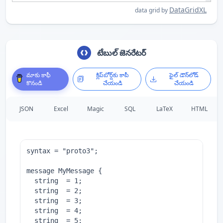
DataGridXL
data grid by
టేబుల్ జెనరేటర్
మాకు కాఫీ
క్లిప్‌బోర్డ్‌కు కాపీ
ఫైల్ డౌన్‌లోడ్
కొనండి
చేయండి
చేయండి
JSON
Excel
Magic
SQL
LaTeX
HTML