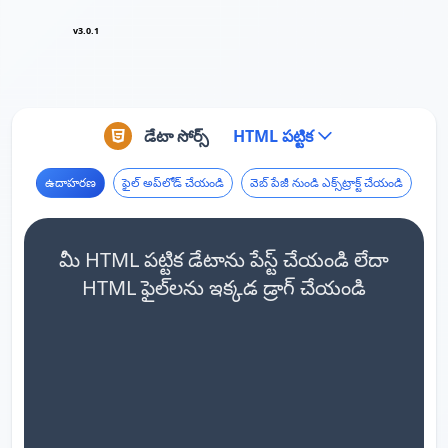
v3.0.1
డేటా సోర్స్
HTML పట్టిక
ఉదాహరణ
ఫైల్ అప్‌లోడ్ చేయండి
వెబ్ పేజీ నుండి ఎక్స్‌ట్రాక్ట్ చేయండి
మీ HTML పట్టిక డేటాను పేస్ట్ చేయండి లేదా
HTML ఫైల్‌లను ఇక్కడ డ్రాగ్ చేయండి