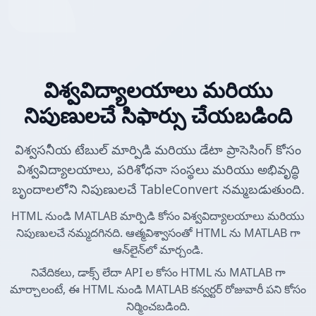
విశ్వవిద్యాలయాలు మరియు
నిపుణులచే సిఫార్సు చేయబడింది
విశ్వసనీయ టేబుల్ మార్పిడి మరియు డేటా ప్రాసెసింగ్ కోసం
విశ్వవిద్యాలయాలు, పరిశోధనా సంస్థలు మరియు అభివృద్ధి
బృందాలలోని నిపుణులచే TableConvert నమ్మబడుతుంది.
HTML నుండి MATLAB మార్పిడి కోసం విశ్వవిద్యాలయాలు మరియు
నిపుణులచే నమ్మదగినది. ఆత్మవిశ్వాసంతో HTML ను MATLAB గా
ఆన్‌లైన్‌లో మార్చండి.
నివేదికలు, డాక్స్ లేదా API ల కోసం HTML ను MATLAB గా
మార్చాలంటే, ఈ HTML నుండి MATLAB కన్వర్టర్ రోజువారీ పని కోసం
నిర్మించబడింది.