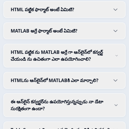
HTML పట్టిక ఫార్మాట్ అంటే ఏమిటి?
MATLAB అర్రే ఫార్మాట్ అంటే ఏమిటి?
HTML పట్టిక ను MATLAB అర్రే గా ఆన్‌లైన్‌లో కన్వర్ట్
చేయండి ను ఉచితంగా ఎలా ఉపయోగించాలి?
HTMLను ఆన్‌లైన్‌లో MATLABకి ఎలా మార్చాలి?
ఈ ఆన్‌లైన్ కన్వర్టర్‌ను ఉపయోగిస్తున్నప్పుడు నా డేటా
సురక్షితంగా ఉందా?