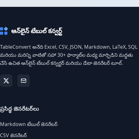
ఆన్‌లైన్ టేబుల్ కన్వర్ట్
TableConvert అనేది Excel, CSV, JSON, Markdown, LaTeX, SQL
మరియు మరిన్ని వాటితో సహా 30+ ఫార్మాట్‌ల మధ్య మార్పిడిని మద్దతు
చేసే ఉచిత ఆన్‌లైన్ టేబుల్ కన్వర్టర్ మరియు డేటా జెనరేటర్ టూల్.
ప్రసిద్ధ జెనరేటర్‌లు
Markdown టేబుల్ జెనరేటర్
CSV జెనరేటర్