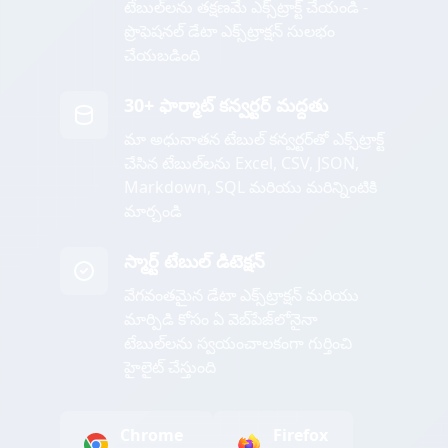
టేబుల్‌లను తక్షణమే ఎక్స్‌ట్రాక్ట్ చేయండి -
ప్రొఫెషనల్ డేటా ఎక్స్‌ట్రాక్షన్ సులభం
చేయబడింది
30+ ఫార్మాట్ కన్వర్టర్ మద్దతు
మా అధునాతన టేబుల్ కన్వర్టర్‌తో ఎక్స్‌ట్రాక్ట్
చేసిన టేబుల్‌లను Excel, CSV, JSON,
Markdown, SQL మరియు మరిన్నింటికి
మార్చండి
స్మార్ట్ టేబుల్ డిటెక్షన్
వేగవంతమైన డేటా ఎక్స్‌ట్రాక్షన్ మరియు
మార్పిడి కోసం ఏ వెబ్‌పేజ్‌లోనైనా
టేబుల్‌లను స్వయంచాలకంగా గుర్తించి
హైలైట్ చేస్తుంది
Chrome
Firefox