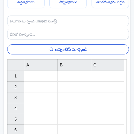
పెద్దఅక్షరాలు
చిన్నఅక్షరాలు
మొదటి అక్షరం పెద్దది
అన్నింటినీ మార్చండి
A
B
C
1

2

3

4

5

6
