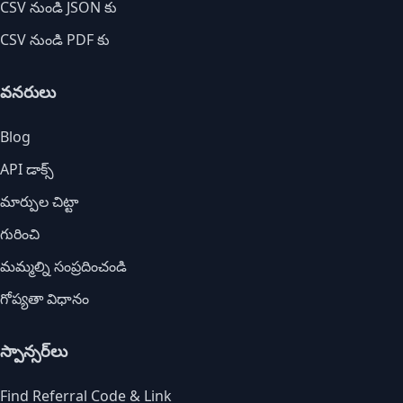
CSV నుండి JSON కు
CSV నుండి PDF కు
వనరులు
Blog
API డాక్స్
మార్పుల చిట్టా
గురించి
మమ్మల్ని సంప్రదించండి
గోప్యతా విధానం
స్పాన్సర్‌లు
Find Referral Code & Link