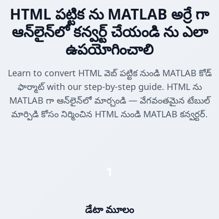
HTML పట్టిక ను MATLAB అర్రే గా
ఆన్‌లైన్‌లో కన్వర్ట్ చేయండి ను ఎలా
ఉపయోగించాలి
Learn to convert HTML వెబ్ పట్టిక నుండి MATLAB కోడ్
ఫార్మాట్ with our step-by-step guide. HTML ను
MATLAB గా ఆన్‌లైన్‌లో మార్చండి — వేగవంతమైన టేబుల్
మార్పిడి కోసం నిర్మించిన HTML నుండి MATLAB కన్వర్టర్.
1
డేటా మూలం