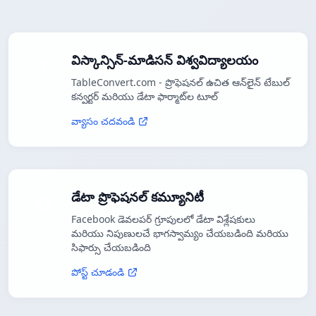
విస్కాన్సిన్-మాడిసన్ విశ్వవిద్యాలయం
TableConvert.com - ప్రొఫెషనల్ ఉచిత ఆన్‌లైన్ టేబుల్
కన్వర్టర్ మరియు డేటా ఫార్మాట్‌ల టూల్
వ్యాసం చదవండి
డేటా ప్రొఫెషనల్ కమ్యూనిటీ
Facebook డెవలపర్ గ్రూపులలో డేటా విశ్లేషకులు
మరియు నిపుణులచే భాగస్వామ్యం చేయబడింది మరియు
సిఫార్సు చేయబడింది
పోస్ట్ చూడండి