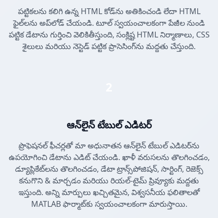
పట్టికలను కలిగి ఉన్న HTML కోడ్‌ను అతికించండి లేదా HTML
ఫైల్‌లను అప్‌లోడ్ చేయండి. టూల్ స్వయంచాలకంగా పేజీల నుండి
పట్టిక డేటాను గుర్తించి వెలికితీస్తుంది, సంక్లిష్ట HTML నిర్మాణాలు, CSS
శైలులు మరియు నెస్టెడ్ పట్టిక ప్రాసెసింగ్‌ను మద్దతు చేస్తుంది.
2
ఆన్‌లైన్ టేబుల్ ఎడిటర్
ప్రొఫెషనల్ ఫీచర్లతో మా అధునాతన ఆన్‌లైన్ టేబుల్ ఎడిటర్‌ను
ఉపయోగించి డేటాను ఎడిట్ చేయండి. ఖాళీ వరుసలను తొలగించడం,
డ్యూప్లికేట్‌లను తొలగించడం, డేటా ట్రాన్స్‌పోజిషన్, సార్టింగ్, రెజెక్స్
కనుగొని & మార్చడం మరియు రియల్-టైమ్ ప్రివ్యూకు మద్దతు
ఇస్తుంది. అన్ని మార్పులు ఖచ్చితమైన, విశ్వసనీయ ఫలితాలతో
MATLAB ఫార్మాట్‌కు స్వయంచాలకంగా మారుస్తాయి.