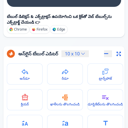
టేబుల్ డిటెక్షన్ & ఎక్స్‌ట్రాక్షన్ ఉపయోగించి ఒక క్లిక్‌తో వెబ్ టేబుల్స్‌ను
ఎక్స్‌ట్రాక్ట్ చేయండి 👉
Chrome
Firefox
Edge
ఆన్‌లైన్ టేబుల్ ఎడిటర్
10
x
10
అన్‌డూ
రీడూ
ట్రాన్స్‌పోజ్
క్లియర్
ఖాళీలను తొలగించండి
డూప్లికేట్‌లను తొలగించండి