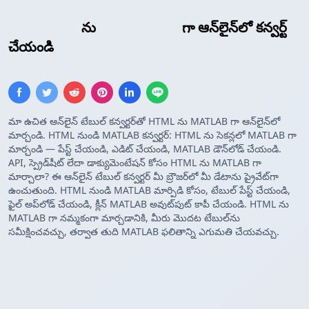
HTML పట్టిక
ను
MATLAB అర్రే
గా ఆన్‌లైన్‌లో కన్వర్ట్
చేయండి
మా ఉచిత ఆన్‌లైన్ టేబుల్ కన్వర్టర్‌తో HTML ను MATLAB గా ఆన్‌లైన్‌లో
మార్చండి. HTML నుండి MATLAB కన్వర్టర్: HTML ను సెకన్లలో MATLAB గా
మార్చండి — పేస్ట్ చేయండి, ఎడిట్ చేయండి, MATLAB డౌన్‌లోడ్ చేయండి.
API, స్ప్రెడ్‌షీట్ లేదా డాక్యుమెంటేషన్ కోసం HTML ను MATLAB గా
మార్చాలా? ఈ ఆన్‌లైన్ టేబుల్ కన్వర్టర్ మీ బ్రౌజర్‌లో మీ డేటాను ప్రైవేట్‌గా
ఉంచుతుంది. HTML నుండి MATLAB మార్పిడి కోసం, టేబుల్ పేస్ట్ చేయండి,
ఫైల్ అప్‌లోడ్ చేయండి, క్లీన్ MATLAB అవుట్‌పుట్ కాపీ చేయండి. HTML ను
MATLAB గా నమ్మకంగా మార్చడానికి, మీరు మొదట టేబుల్‌ను
సమీక్షించవచ్చు, తర్వాత తుది MATLAB ఫలితాన్ని ఎగుమతి చేయవచ్చు.