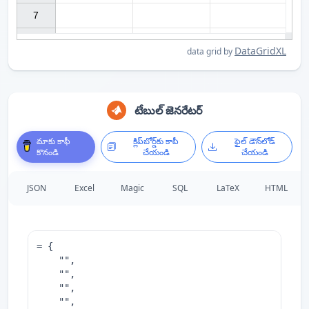
7

DataGridXL
data grid by
టేబుల్ జెనరేటర్
మాకు కాఫీ
క్లిప్‌బోర్డ్‌కు కాపీ
ఫైల్ డౌన్‌లోడ్
కొనండి
చేయండి
చేయండి
JSON
Excel
Magic
SQL
LaTeX
HTML