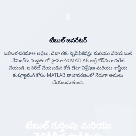
3
టేబుల్ జనరేటర్
బహుళ-పరిమాణ అర్రేలు, డేటా రకం స్పెసిఫికేషన్లు మరియు వేరియబుల్
నేమింగ్‌కు మద్దతుతో ప్రామాణిక MATLAB అర్రే కోడ్‌ను జనరేట్
చేయండి. జనరేట్ చేయబడిన కోడ్ డేటా విశ్లేషణ మరియు శాస్త్రీయ
కంప్యూటింగ్ కోసం MATLAB వాతావరణంలో నేరుగా అమలు
చేయబడుతుంది.
టేబుల్ గుర్తింపు మరియు