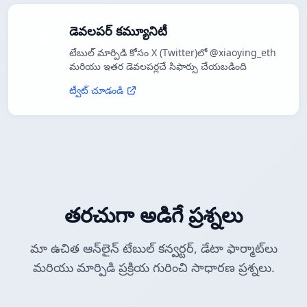
డెవలపర్ కమ్యూనిటీ
టేబుల్ మార్పిడి కోసం X (Twitter)లో @xiaoying_eth
మరియు ఇతర డెవలపర్లచే సిఫార్సు చేయబడింది
ట్వీట్ చూడండి
తరచుగా అడిగే ప్రశ్నలు
మా ఉచిత ఆన్‌లైన్ టేబుల్ కన్వర్టర్, డేటా ఫార్మాట్‌లు
మరియు మార్పిడి ప్రక్రియ గురించి సాధారణ ప్రశ్నలు.