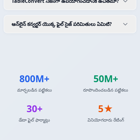
TableConvert నిజంగా ఉపయోగించడానికి ఉచితమా?
ఆన్‌లైన్ కన్వర్టర్ యొక్క ఫైల్ సైజ్ పరిమితులు ఏమిటి?
800M+
50M+
మార్చబడిన పట్టికలు
రూపొందించబడిన పట్టికలు
30+
5★
డేటా ఫైల్ ఫార్మాట్లు
వినియోగదారు రేటింగ్