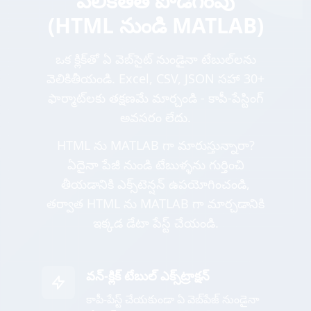
వెలికితీత పొడిగింపు
(HTML నుండి MATLAB)
ఒక క్లిక్‌తో ఏ వెబ్‌సైట్ నుండైనా టేబుల్‌లను
వెలికితీయండి. Excel, CSV, JSON సహా 30+
ఫార్మాట్‌లకు తక్షణమే మార్చండి - కాపీ-పేస్టింగ్
అవసరం లేదు.
HTML ను MATLAB గా మారుస్తున్నారా?
ఏదైనా పేజీ నుండి టేబుళ్ళను గుర్తించి
తీయడానికి ఎక్స్‌టెన్షన్ ఉపయోగించండి,
తర్వాత HTML ను MATLAB గా మార్చడానికి
ఇక్కడ డేటా పేస్ట్ చేయండి.
వన్-క్లిక్ టేబుల్ ఎక్స్‌ట్రాక్షన్
కాపీ-పేస్ట్ చేయకుండా ఏ వెబ్‌పేజ్ నుండైనా