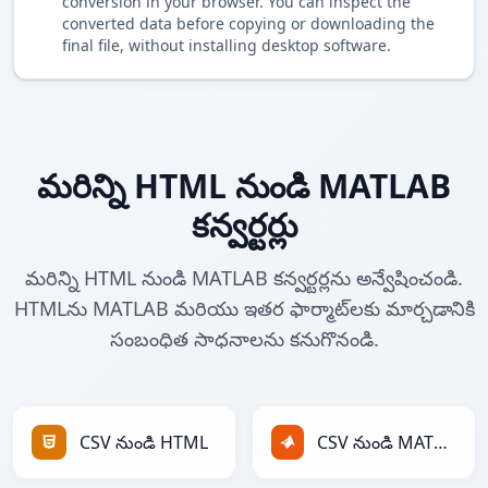
conversion in your browser. You can inspect the
converted data before copying or downloading the
final file, without installing desktop software.
మరిన్ని HTML నుండి MATLAB
కన్వర్టర్లు
మరిన్ని HTML నుండి MATLAB కన్వర్టర్లను అన్వేషించండి.
HTMLను MATLAB మరియు ఇతర ఫార్మాట్‌లకు మార్చడానికి
సంబంధిత సాధనాలను కనుగొనండి.
CSV నుండి HTML
CSV నుండి MATLAB