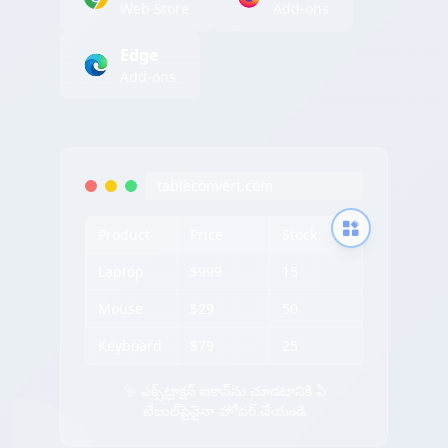
Web Store
Add-ons
Edge
Add-ons
tableconvert.com
Product
Price
Stock
Laptop
$999
15
Mouse
$29
50
Keyboard
$79
25
✨ ఎక్స్‌ట్రాక్షన్ ఐకాన్‌ను చూడటానికి ఏ
టేబుల్‌పైనైనా హోవర్ చేయండి