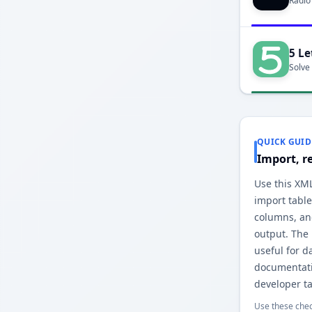
Radio
5 Le
Solve
QUICK GUID
Import, r
Use this XML
import table
columns, an
output. The
useful for d
documentati
developer ta
Use these chec