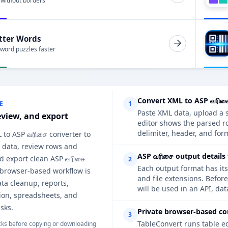
 without borders
tter Words
 word puzzles faster
Convert XML to ASP வரிச
E
1
Paste XML data, upload a s
eview, and export
editor shows the parsed r
delimiter, header, and form
 to ASP வரிசை converter to
 data, review rows and
ASP வரிசை output details
d export clean ASP வரிசை
2
Each output format has its
 browser-based workflow is
and file extensions. Befor
ata cleanup, reports,
will be used in an API, da
on, spreadsheets, and
sks.
Private browser-based co
3
TableConvert runs table e
ks before copying or downloading