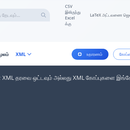
CSV
இலிருந்து
LaTeX அட்டவணை ஜெனர
Excel
க்கு
மூலம்
XML
உதாரணம்
கோப்ப
் XML தரவை ஒட்டவும் அல்லது XML கோப்புகளை இங்கே