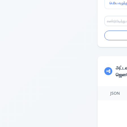
பெரிய எழுத்
அட்
ஜெனரே
JSON