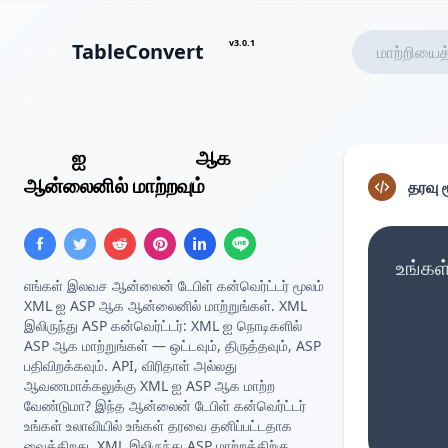
v3.0.1
TableConvert
XML
ஐ
ASP வரிசை
ஆக
ஆன்லைனில் மாற்றவும்
தரவு 
உங்கள
எங்கள் இலவச ஆன்லைன் டேபிள் கன்வெர்ட்டர் மூலம்
XML ஐ ASP ஆக ஆன்லைனில் மாற்றுங்கள். XML
இலிருந்து ASP கன்வெர்ட்டர்: XML ஐ நொடிகளில்
ASP ஆக மாற்றுங்கள் — ஒட்டவும், திருத்தவும், ASP
பதிவிறக்கவும். API, விரிதாள் அல்லது
ஆவணமாக்கலுக்கு XML ஐ ASP ஆக மாற்ற
வேண்டுமா? இந்த ஆன்லைன் டேபிள் கன்வெர்ட்டர்
உங்கள் உலாவியில் உங்கள் தரவை தனிப்பட்டதாக
வைக்கிறது. XML இலிருந்து ASP மாற்றத்திற்கு,