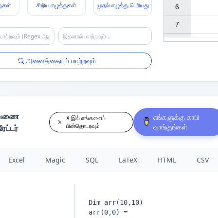
துகள்
சிறிய எழுத்துகள்
முதல் எழுத்து பெரியது
6

7

அனைத்தையும் மாற்றவும்
டவணை
எங்களுக்கு காபி
X இல் எங்களைப்
பின்தொடரவும்
வாங்குங்கள்
ட்டர்
Excel
Magic
SQL
LaTeX
HTML
CSV