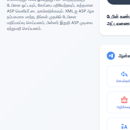
டேபிளை ஒட்டவும், கோப்பை பதிவேற்றவும், சுத்தமான
ASP வெளியீட்டை நகலெடுக்கவும். XML ஐ ASP ஆக
டேபிள் கண்ட
நம்பகமாக மாற்ற, நீங்கள் முதலில் டேபிளை
மதிப்பாய்வு செய்யலாம், பின்னர் இறுதி ASP முடிவை
அட்டவணைகளை
ஏற்றுமதி செய்யலாம்.
ஆன்ல
செயல்தவி
அழிக்கவு