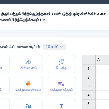
றிதல் மற்றும் பிரித்தெடுத்தலைப் பயன்படுத்தி ஒரே கிளிக்கில் வலை
ப் பிரித்தெடுக்கவும் 👉
ைன் அட்டவணை எடிட்டர்
10
x
10
A
ர்
மீண்டும் செய்
இடமாற்று
1

2

3

ம்
வெற்றுகளை நீக்கவும்
நகல்களை நீக்கவும்
4

5
