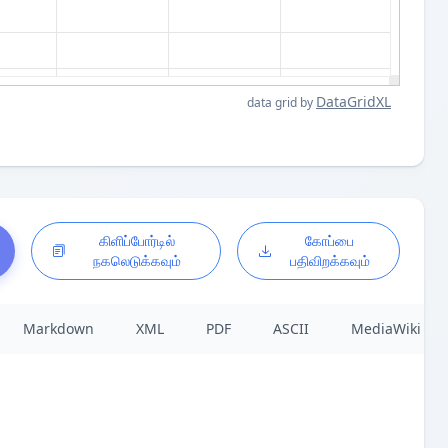
DataGridXL
data grid by
கிளிப்போர்டில்
கோப்பை
நகலெடுக்கவும்
பதிவிறக்கவும்
Markdown
XML
PDF
ASCII
MediaWiki