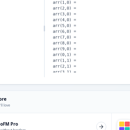
ore
ll love
ioFM Pro