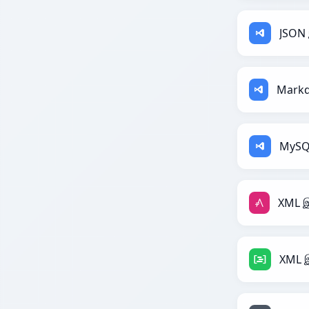
JSON 
MySQL
XML இ