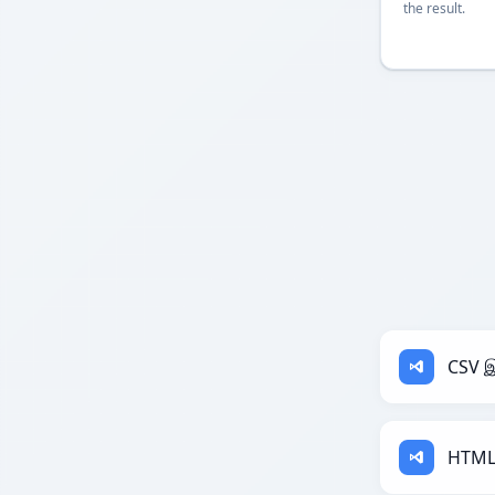
the result.
CSV இ
HTML 