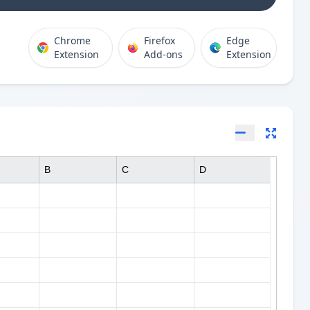
Chrome
Firefox
Edge
Extension
Add-ons
Extension
B
C
D