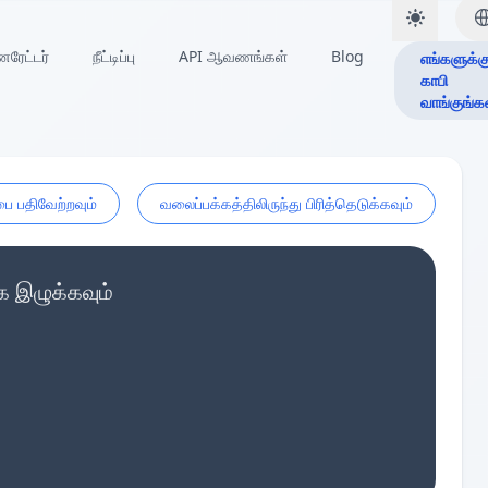
ேட்டர்
நீட்டிப்பு
API ஆவணங்கள்
Blog
எங்களுக்க
காபி
வாங்குங்க
ை பதிவேற்றவும்
வலைப்பக்கத்திலிருந்து பிரித்தெடுக்கவும்
 இழுக்கவும்