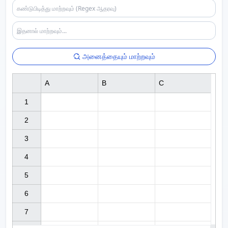
அனைத்தையும் மாற்றவும்
A
B
C
1

2

3

4

5

6

7
