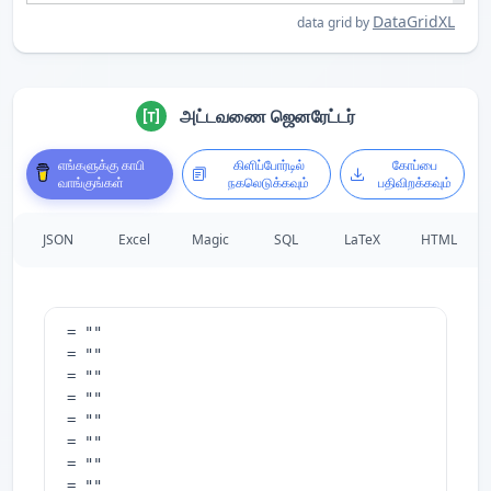
DataGridXL
data grid by
அட்டவணை ஜெனரேட்டர்
எங்களுக்கு காபி
கிளிப்போர்டில்
கோப்பை
வாங்குங்கள்
நகலெடுக்கவும்
பதிவிறக்கவும்
JSON
Excel
Magic
SQL
LaTeX
HTML