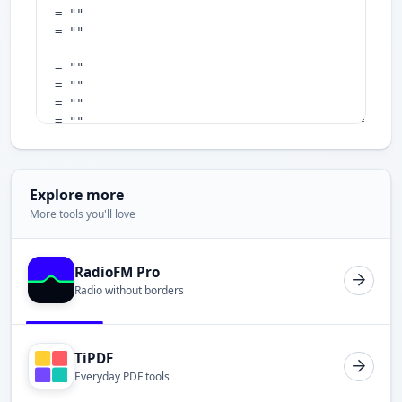
Explore more
More tools you'll love
RadioFM Pro
Radio without borders
TiPDF
Everyday PDF tools