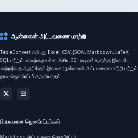
ஆன்லைன் அட்டவணை மாற்றி
TableConvert என்பது Excel, CSV, JSON, Markdown, LaTeX,
SQL மற்றும் பலவற்றை உள்ளடக்கிய 30+ வடிவங்களுக்கு இடையே
மாற்றத்தை ஆதரிக்கும் இலவச ஆன்லைன் அட்டவணை மாற்றி மற்றும்
தரவு ஜெனரேட்டர் கருவியாகும்.
பிரபலமான ஜெனரேட்டர்கள்
Markdown அட்டவணை ஜெனரேட்டர்