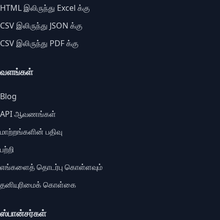
HTML இலிருந்து Excel க்கு
CSV இலிருந்து JSON க்கு
CSV இலிருந்து PDF க்கு
வளங்கள்
Blog
API ஆவணங்கள்
மாற்றங்களின் பதிவு
பற்றி
எங்களைத் தொடர்பு கொள்ளவும்
தனியுரிமைக் கொள்கை
ஸ்பான்சர்கள்