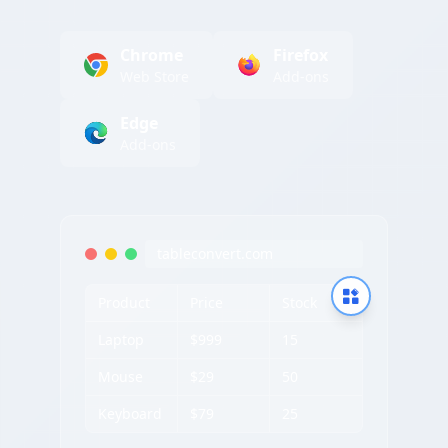
Chrome
Firefox
Web Store
Add-ons
Edge
Add-ons
tableconvert.com
Product
Price
Stock
Laptop
$999
15
Mouse
$29
50
Keyboard
$79
25