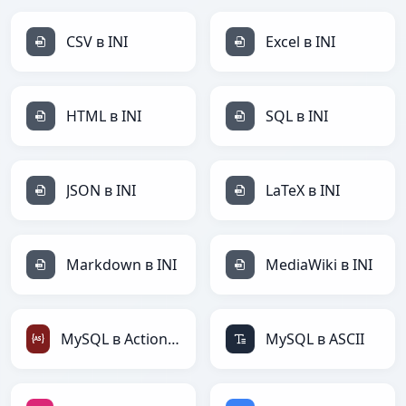
CSV в INI
Excel в INI
HTML в INI
SQL в INI
JSON в INI
LaTeX в INI
Markdown в INI
MediaWiki в INI
MySQL в ActionScript
MySQL в ASCII