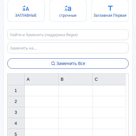
ЗАГЛАВНЫЕ
строчные
Заглавная Первая
Заменить Все
A
B
C
1

2

3

4

5
