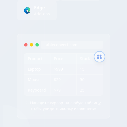
Edge
Add-ons
tableconvert.com
Product
Price
Stock
Laptop
$999
15
Mouse
$29
50
Keyboard
$79
25
✨ Наведите курсор на любую таблицу,
чтобы увидеть иконку извлечения