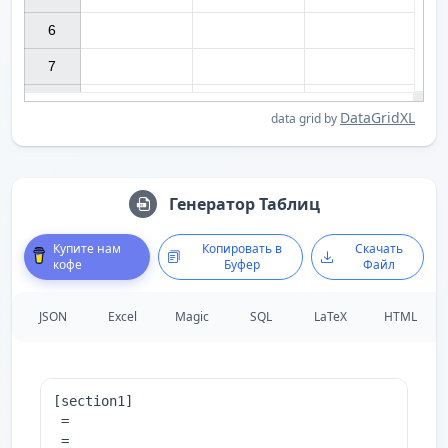
6

7

DataGridXL
data grid by
Генератор Таблиц
Купите нам
Копировать в
Скачать
кофе
Буфер
Файл
JSON
Excel
Magic
SQL
LaTeX
HTML