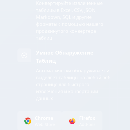
Конвертируйте извлеченные
таблицы в Excel, CSV, JSON,
Markdown, SQL и другие
форматы с помощью нашего
продвинутого конвертера
таблиц
Умное Обнаружение
Таблиц
Автоматически обнаруживает и
выделяет таблицы на любой веб-
странице для быстрого
извлечения и конвертации
данных
Chrome
Firefox
Web Store
Add-ons