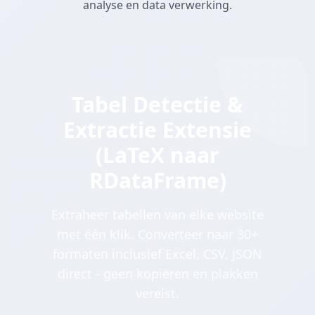
analyse en data verwerking.
Tabel Detectie &
Extractie Extensie
(LaTeX naar
RDataFrame)
Extraheer tabellen van elke website
met één klik. Converteer naar 30+
formaten inclusief Excel, CSV, JSON
direct - geen kopiëren en plakken
vereist.