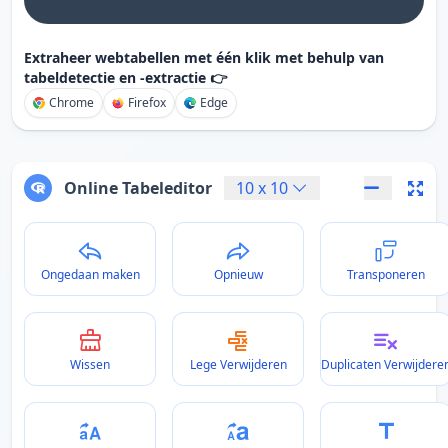
Extraheer webtabellen met één klik met behulp van
tabeldetectie en -extractie 👉
Chrome
Firefox
Edge
Online Tabeleditor
10
x
10
Ongedaan maken
Opnieuw
Transponeren
Wissen
Lege Verwijderen
Duplicaten Verwijdere