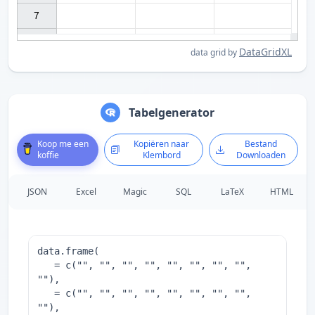
7

DataGridXL
data grid by
Tabelgenerator
Koop me een
Kopiëren naar
Bestand
koffie
Klembord
Downloaden
JSON
Excel
Magic
SQL
LaTeX
HTML