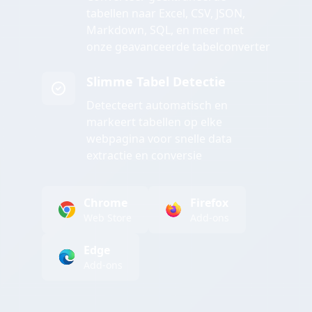
tabellen naar Excel, CSV, JSON,
Markdown, SQL, en meer met
onze geavanceerde tabelconverter
Slimme Tabel Detectie
Detecteert automatisch en
markeert tabellen op elke
webpagina voor snelle data
extractie en conversie
Chrome
Firefox
Web Store
Add-ons
Edge
Add-ons