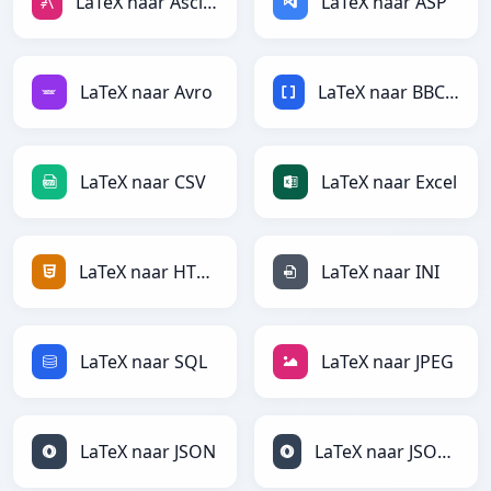
LaTeX naar AsciiDoc
LaTeX naar ASP
LaTeX naar Avro
LaTeX naar BBCode
LaTeX naar CSV
LaTeX naar Excel
LaTeX naar HTML
LaTeX naar INI
LaTeX naar SQL
LaTeX naar JPEG
LaTeX naar JSON
LaTeX naar JSONLines