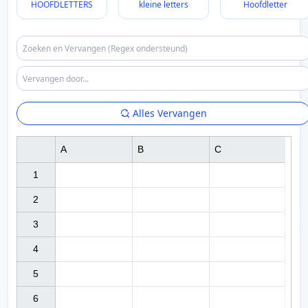
HOOFDLETTERS
kleine letters
Hoofdletter
Alles Vervangen
A
B
C
1

2

3

4

5

6
