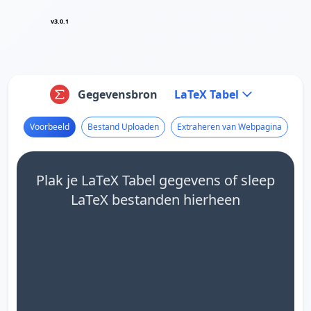
v3.0.1
Gegevensbron
LaTeX Tabel
Voorbeeld
Bestand Uploaden
Extraheren van Webpagina
Plak je LaTeX Tabel gegevens of sleep
LaTeX bestanden hierheen