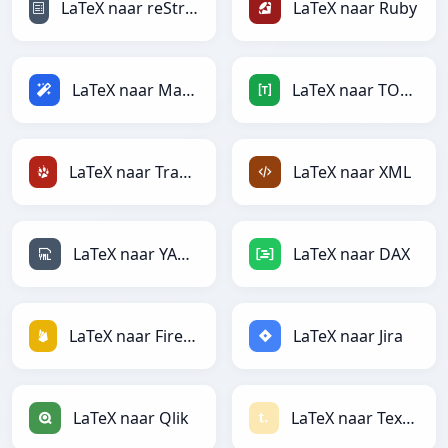
LaTeX naar reStructuredText
LaTeX naar Ruby
LaTeX naar Magic
LaTeX naar TOML
LaTeX naar TracWiki
LaTeX naar XML
LaTeX naar YAML
LaTeX naar DAX
LaTeX naar Firebase
LaTeX naar Jira
LaTeX naar Qlik
LaTeX naar Textile