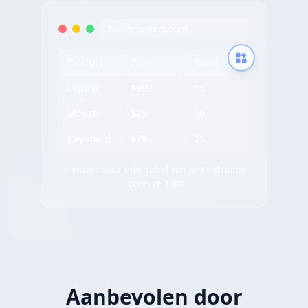
tableconvert.com
Product
Price
Stock
Laptop
$999
15
Mouse
$29
50
Keyboard
$79
25
✨ Hover over elke tabel om het extractie
icoon te zien
Aanbevolen door