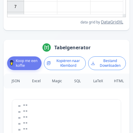
7

DataGridXL
data grid by
Tabelgenerator
Koop me een
Kopiëren naar
Bestand
koffie
Klembord
Downloaden
JSON
Excel
Magic
SQL
LaTeX
HTML