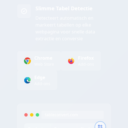
Slimme Tabel Detectie
Detecteert automatisch en
markeert tabellen op elke
webpagina voor snelle data
extractie en conversie
Chrome
Firefox
Web Store
Add-ons
Edge
Add-ons
tableconvert.com