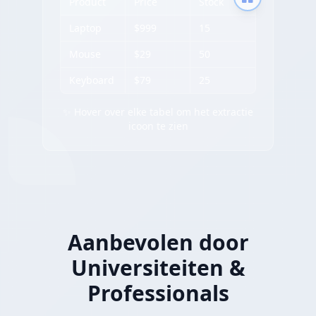
Product
Price
Stock
Laptop
$999
15
Mouse
$29
50
Keyboard
$79
25
✨ Hover over elke tabel om het extractie
icoon te zien
Aanbevolen door
Universiteiten &
Professionals