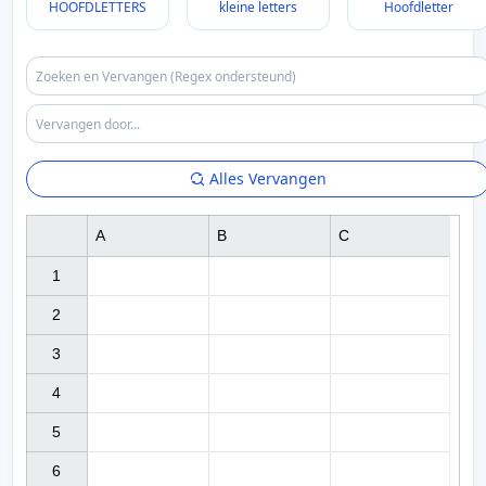
HOOFDLETTERS
kleine letters
Hoofdletter
Alles Vervangen
A
B
C
1

2

3

4

5

6
