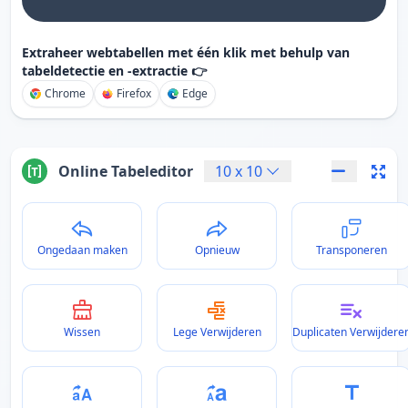
Extraheer webtabellen met één klik met behulp van
tabeldetectie en -extractie 👉
Chrome
Firefox
Edge
Online Tabeleditor
10
x
10
Ongedaan maken
Opnieuw
Transponeren
Wissen
Lege Verwijderen
Duplicaten Verwijdere