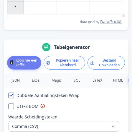
7

DataGridXL
data grid by
Tabelgenerator
Koop me een
Kopiëren naar
Bestand
koffie
Klembord
Downloaden
JSON
Excel
Magic
SQL
LaTeX
HTML
Dubbele Aanhalingsteken Wrap
UTF-8 BOM
Waarde Scheidingsteken