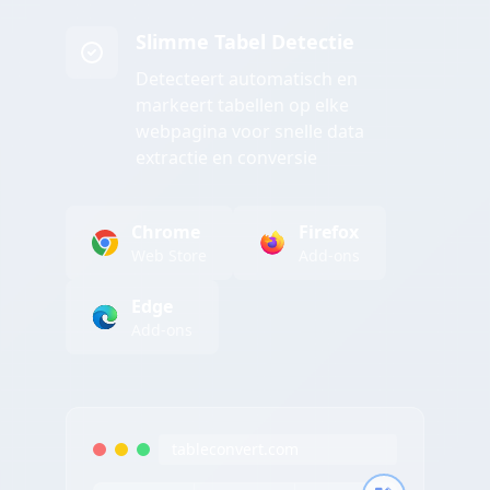
Slimme Tabel Detectie
Detecteert automatisch en
markeert tabellen op elke
webpagina voor snelle data
extractie en conversie
Chrome
Firefox
Web Store
Add-ons
Edge
Add-ons
tableconvert.com