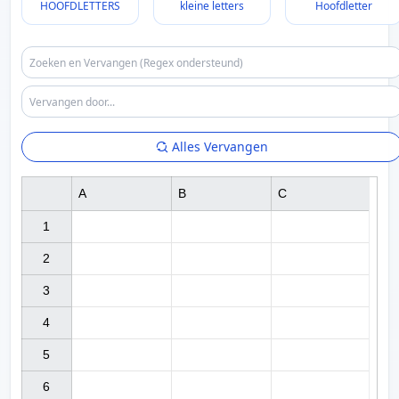
HOOFDLETTERS
kleine letters
Hoofdletter
Alles Vervangen
A
B
C
1

2

3

4

5

6
