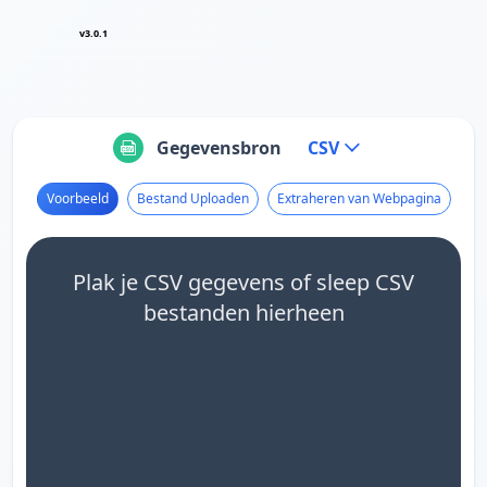
v3.0.1
Gegevensbron
CSV
Voorbeeld
Bestand Uploaden
Extraheren van Webpagina
Plak je CSV gegevens of sleep CSV
bestanden hierheen