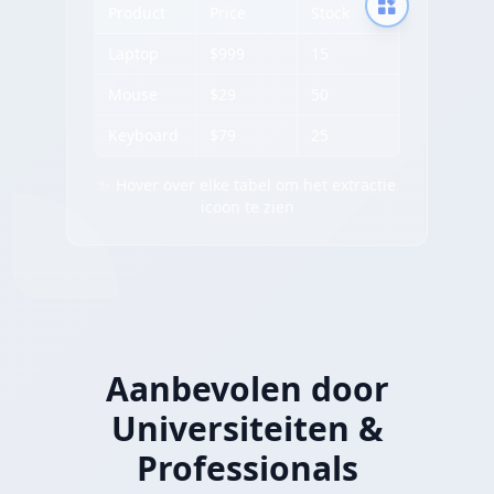
Product
Price
Stock
Laptop
$999
15
Mouse
$29
50
Keyboard
$79
25
✨ Hover over elke tabel om het extractie
icoon te zien
Aanbevolen door
Universiteiten &
Professionals