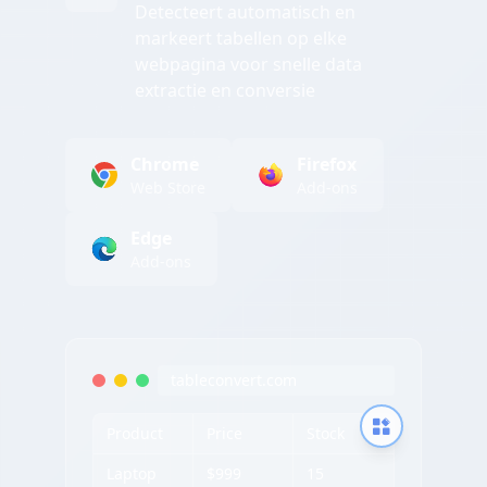
Detecteert automatisch en
markeert tabellen op elke
webpagina voor snelle data
extractie en conversie
Chrome
Firefox
Web Store
Add-ons
Edge
Add-ons
tableconvert.com
Product
Price
Stock
Laptop
$999
15