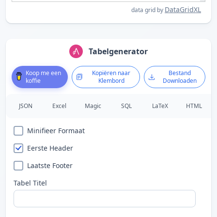
DataGridXL
data grid by
Tabelgenerator
Koop me een
Kopiëren naar
Bestand
koffie
Klembord
Downloaden
JSON
Excel
Magic
SQL
LaTeX
HTML
Minifieer Formaat
Eerste Header
Laatste Footer
Tabel Titel