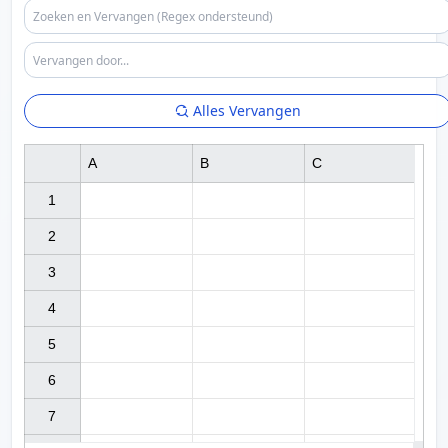
Alles Vervangen
A
B
C
1

2

3

4

5

6

7
