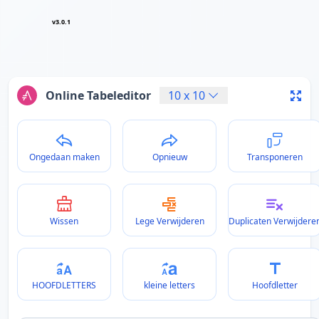
v3.0.1
Online Tabeleditor
10
x
10
Ongedaan maken
Opnieuw
Transponeren
Wissen
Lege Verwijderen
Duplicaten Verwijdere
HOOFDLETTERS
kleine letters
Hoofdletter