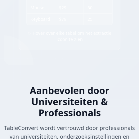
Mouse
$29
50
Keyboard
$79
25
✨ Hover over elke tabel om het extractie
icoon te zien
Aanbevolen door
Universiteiten &
Professionals
TableConvert wordt vertrouwd door professionals
van universiteiten, onderzoeksinstellingen en