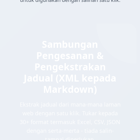
untuk digunakan dengan salinan satu klik.
Sambungan
Pengesanan &
Pengekstrakan
Jadual (XML kepada
Markdown)
Ekstrak jadual dari mana-mana laman
web dengan satu klik. Tukar kepada
30+ format termasuk Excel, CSV, JSON
dengan serta-merta - tiada salin-
tampal diperlukan.