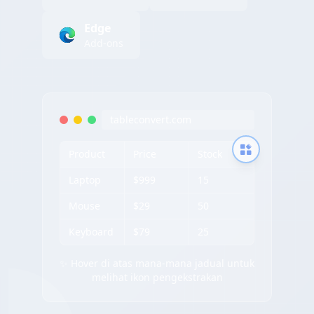
Edge
Add-ons
tableconvert.com
Product
Price
Stock
Laptop
$999
15
Mouse
$29
50
Keyboard
$79
25
✨ Hover di atas mana-mana jadual untuk
melihat ikon pengekstrakan