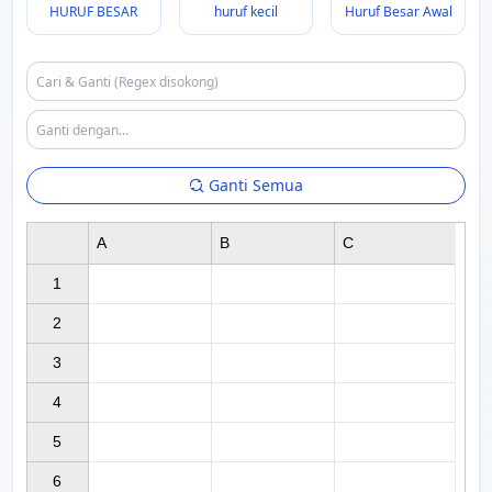
HURUF BESAR
huruf kecil
Huruf Besar Awal
Ganti Semua
A
B
C
1

2

3

4

5

6
