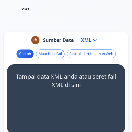
v3.0.1
Sumber Data
XML
Contoh
Muat Naik Fail
Ekstrak dari Halaman Web
Tampal data XML anda atau seret fail
XML di sini