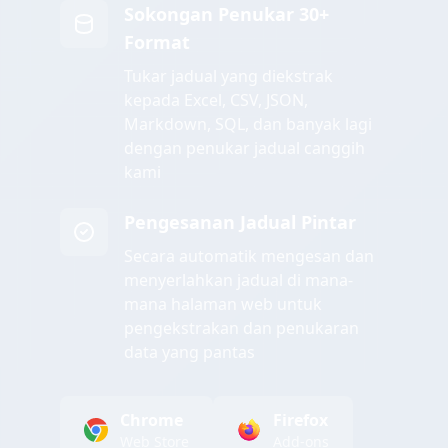
Sokongan Penukar 30+
Format
Tukar jadual yang diekstrak
kepada Excel, CSV, JSON,
Markdown, SQL, dan banyak lagi
dengan penukar jadual canggih
kami
Pengesanan Jadual Pintar
Secara automatik mengesan dan
menyerlahkan jadual di mana-
mana halaman web untuk
pengekstrakan dan penukaran
data yang pantas
Chrome
Firefox
Web Store
Add-ons