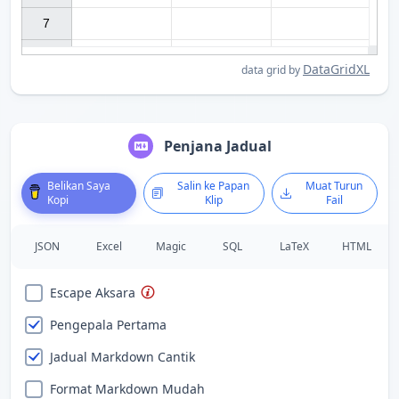
7

DataGridXL
data grid by
Penjana Jadual
Belikan Saya
Salin ke Papan
Muat Turun
Kopi
Klip
Fail
JSON
Excel
Magic
SQL
LaTeX
HTML
Escape Aksara
Pengepala Pertama
Jadual Markdown Cantik
Format Markdown Mudah