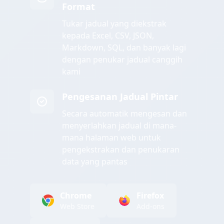
Format
Tukar jadual yang diekstrak
kepada Excel, CSV, JSON,
Markdown, SQL, dan banyak lagi
dengan penukar jadual canggih
kami
Pengesanan Jadual Pintar
Secara automatik mengesan dan
menyerlahkan jadual di mana-
mana halaman web untuk
pengekstrakan dan penukaran
data yang pantas
Chrome
Firefox
Web Store
Add-ons