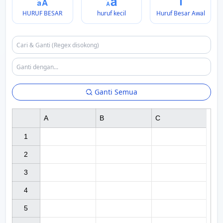
HURUF BESAR
huruf kecil
Huruf Besar Awal
Ganti Semua
A
B
C
1

2

3

4

5
