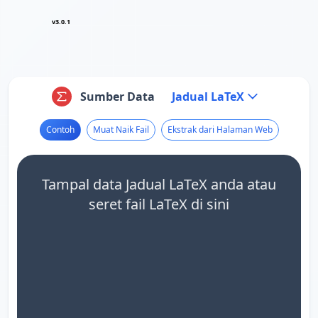
v3.0.1
Sumber Data
Jadual LaTeX
Contoh
Muat Naik Fail
Ekstrak dari Halaman Web
Tampal data Jadual LaTeX anda atau
seret fail LaTeX di sini