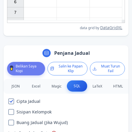
6

7

DataGridXL
data grid by
Penjana Jadual
Belikan Saya
Salin ke Papan
Muat Turun
Kopi
Klip
Fail
SQL
JSON
Excel
Magic
LaTeX
HTML
Cipta Jadual
Sisipan Kelompok
Buang Jadual (Jika Wujud)