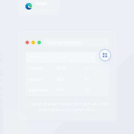
Edge
Add-ons
tableconvert.com
Product
Price
Stock
Laptop
$999
15
Mouse
$29
50
Keyboard
$79
25
✨ Hover di atas mana-mana jadual untuk
melihat ikon pengekstrakan