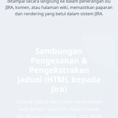
ditampal secara langsung ke dalam penerangan isu
JIRA, komen, atau halaman wiki, memastikan paparan
dan rendering yang betul dalam sistem JIRA.
Sambungan
Pengesanan &
Pengekstrakan
Jadual (HTML kepada
Jira)
Ekstrak jadual dari mana-mana laman
web dengan satu klik. Tukar kepada
30+ format termasuk Excel, CSV, JSON