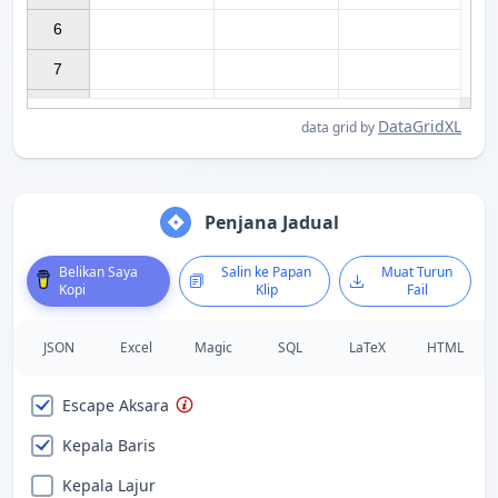
6

7

DataGridXL
data grid by
Penjana Jadual
Belikan Saya
Salin ke Papan
Muat Turun
Kopi
Klip
Fail
JSON
Excel
Magic
SQL
LaTeX
HTML
Escape Aksara
Kepala Baris
Kepala Lajur