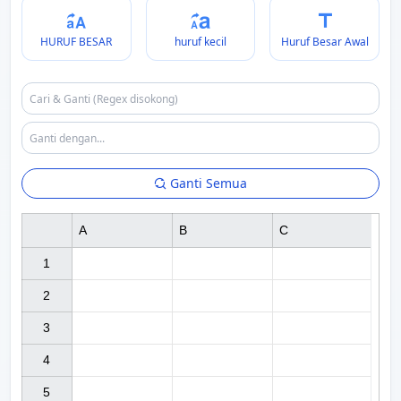
HURUF BESAR
huruf kecil
Huruf Besar Awal
Ganti Semua
A
B
C
1

2

3

4

5
