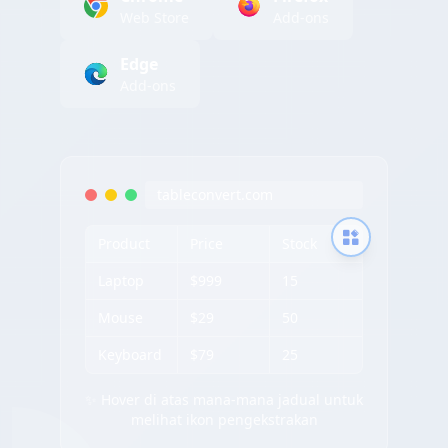
Web Store
Add-ons
Edge
Add-ons
tableconvert.com
Product
Price
Stock
Laptop
$999
15
Mouse
$29
50
Keyboard
$79
25
✨ Hover di atas mana-mana jadual untuk
melihat ikon pengekstrakan