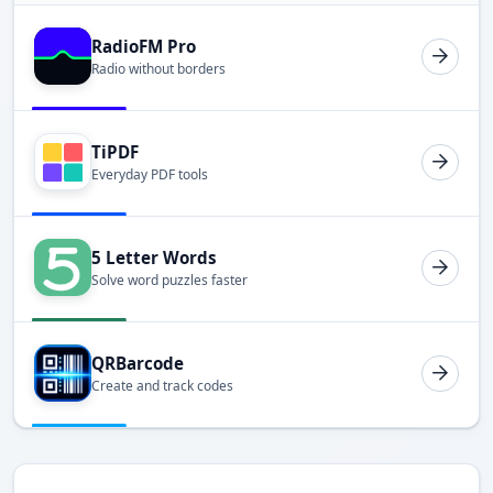
RadioFM Pro
Radio without borders
TiPDF
Everyday PDF tools
5 Letter Words
Solve word puzzles faster
QRBarcode
Create and track codes