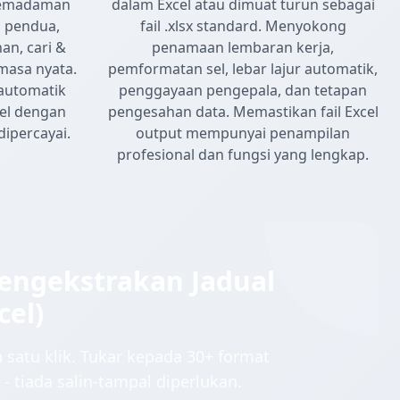
pemadaman
dalam Excel atau dimuat turun sebagai
 pendua,
fail .xlsx standard. Menyokong
an, cari &
penamaan lembaran kerja,
masa nyata.
pemformatan sel, lebar lajur automatik,
automatik
penggayaan pengepala, dan tetapan
cel dengan
pengesahan data. Memastikan fail Excel
dipercayai.
output mempunyai penampilan
profesional dan fungsi yang lengkap.
ngekstrakan Jadual
cel)
satu klik. Tukar kepada 30+ format
- tiada salin-tampal diperlukan.