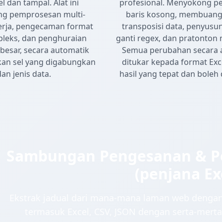
el dan tampal. Alat ini
profesional. Menyokong 
g pemprosesan multi-
baris kosong, membuang
erja, pengecaman format
transposisi data, penyusun
leks, dan penghuraian
ganti regex, dan pratonton 
 besar, secara automatik
Semua perubahan secara 
an sel yang digabungkan
ditukar kepada format Ex
dan jenis data.
hasil yang tepat dan boleh 
Sambungan Pengesanan & Pe
(penjana Ex
Ekstrak jadual dari mana-mana laman web dengan 
termasuk Excel, CSV, JSON dengan serta-merta 