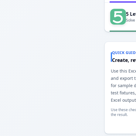
5 Le
Solve
QUICK GUID
Create, r
Use this Exc
and export t
for sample 
test fixture
Excel output
Use these chec
the result.