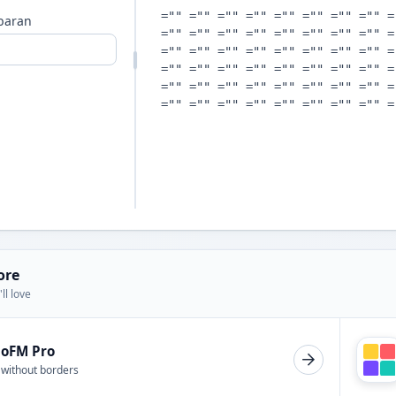
baran
ore
ll love
ioFM Pro
 without borders