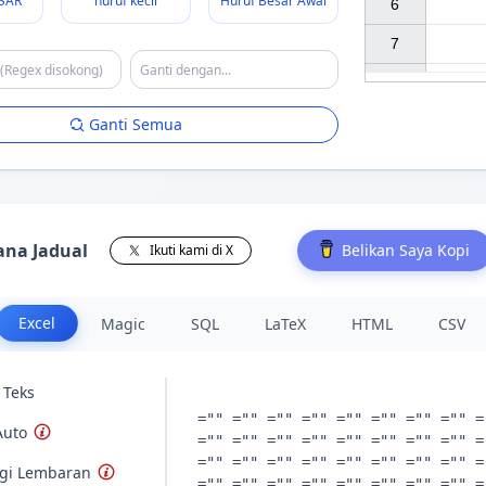
SAR
huruf kecil
Huruf Besar Awal
6

7

Ganti Semua
ana Jadual
Belikan Saya Kopi
Ikuti kami di X
Excel
Magic
SQL
LaTeX
HTML
CSV
 Teks
Auto
gi Lembaran