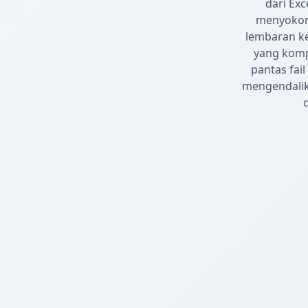
dari Exc
menyokon
lembaran k
yang komp
pantas fail
mengendalik