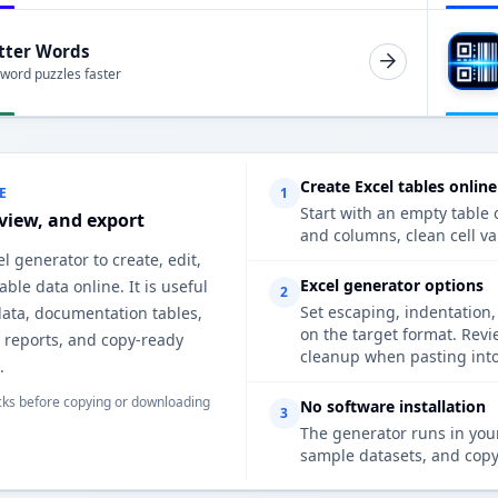
tter Words
 word puzzles faster
Create Excel tables online
E
1
Start with an empty table o
eview, and export
and columns, clean cell va
el generator to create, edit,
Excel generator options
able data online. It is useful
2
Set escaping, indentation,
data, documentation tables,
on the target format. Rev
s, reports, and copy-ready
cleanup when pasting into 
.
ks before copying or downloading
No software installation
3
The generator runs in your
sample datasets, and copy