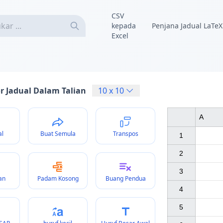
CSV
kepada
Penjana Jadual LaTeX
Excel
or Jadual Dalam Talian
10
x
10
A
al
Buat Semula
Transpos
1

2

3

an
Padam Kosong
Buang Pendua
4

5
