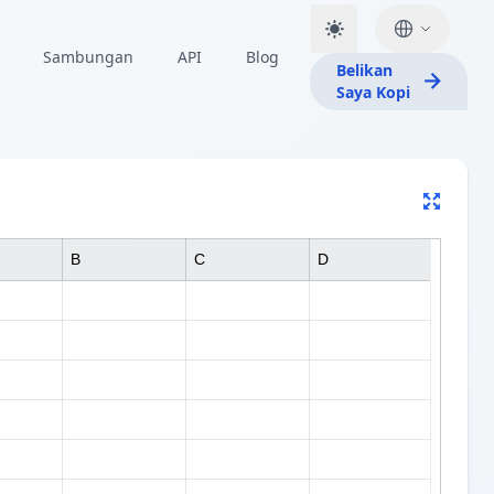
Sambungan
API
Blog
Belikan
Saya Kopi
B
C
D