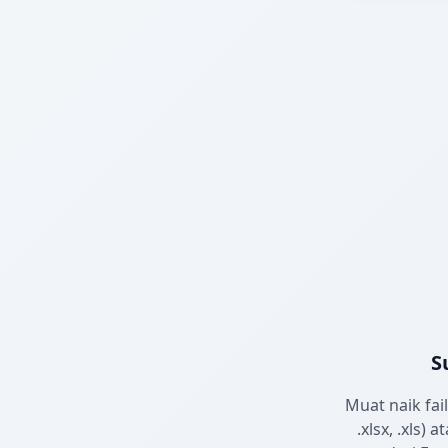
S
Muat naik fa
.xlsx, .xls) 