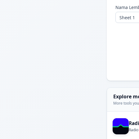
Nama Lem
Explore m
More tools you'
Rad
Radio