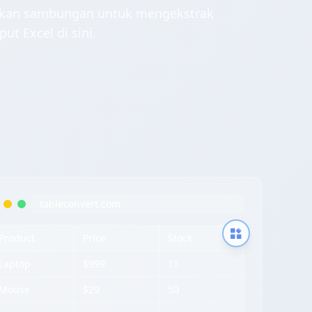
nakan sambungan untuk mengekstrak
ut Excel di sini.
tableconvert.com
Product
Price
Stock
Laptop
$999
15
Mouse
$29
50