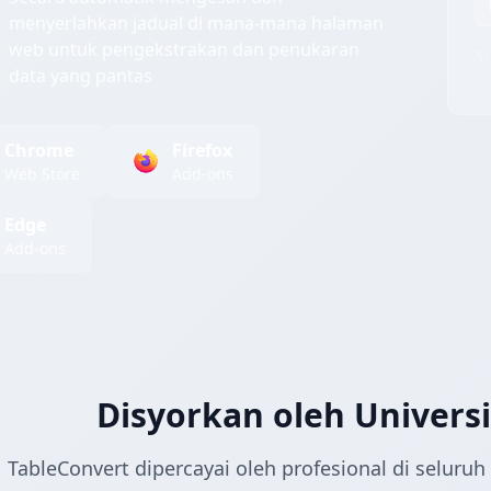
menyerlahkan jadual di mana-mana halaman
web untuk pengekstrakan dan penukaran
✨ 
data yang pantas
Chrome
Firefox
Web Store
Add-ons
Edge
Add-ons
Disyorkan oleh Universi
TableConvert dipercayai oleh profesional di seluruh u