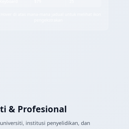
Keyboard
$79
25
Hover di atas mana-mana jadual untuk melihat ikon
pengekstrakan
ti & Profesional
niversiti, institusi penyelidikan, dan