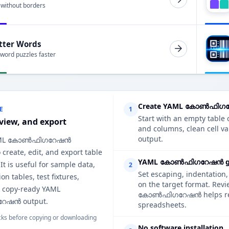
 without borders
tter Words
 word puzzles faster
Create YAML കോൺഫിഗറേ
E
1
Start with an empty table o
eview, and export
and columns, clean cell
output.
 YAML കോൺഫിഗറേഷൻ
 create, edit, and export table
YAML കോൺഫിഗറേഷൻ gen
 It is useful for sample data,
2
Set escaping, indentation,
n tables, test fixtures,
on the target format. Rev
d copy-ready YAML
കോൺഫിഗറേഷൻ helps reduce
ഷൻ output.
spreadsheets.
ks before copying or downloading
No software installation