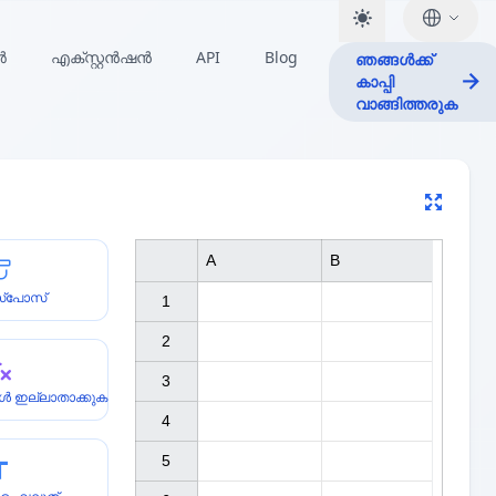
ർ
എക്സ്റ്റൻഷൻ
API
Blog
ഞങ്ങൾക്ക്
കാപ്പി
വാങ്ങിത്തരുക
A
B
സ്പോസ്
1

2

3

ുകൾ ഇല്ലാതാക്കുക
4

5
