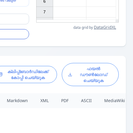
രം വലുത്
6

7

DataGridXL
data grid by
ഫയൽ
ക്ലിപ്പ്ബോർഡിലേക്ക്
ഡൗൺലോഡ്
കോപ്പി ചെയ്യുക
ചെയ്യുക
Markdown
XML
PDF
ASCII
MediaWiki