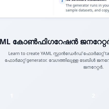
3
The generator runs in your
sample datasets, and copy
ML കോൺഫിഗറേഷൻ ജനറേറ്റർ
Learn to create YAML സ്റ്റാൻഡേർഡ് ഫോർമാറ്റ് t
ഫോർമാറ്റ് generator. വേഗത്തിലുള്ള ടേബിൾ ജന
ജനറേറ്റർ.
1
2