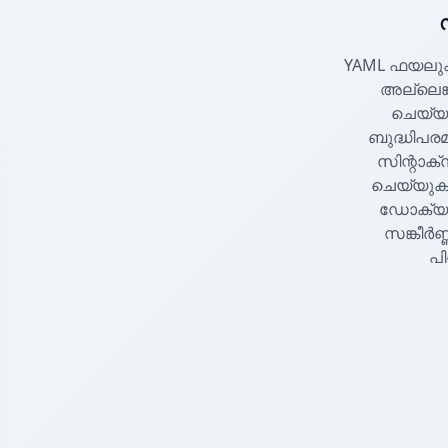
YAML ഫയലു
അല്ലെങ്ക
ചെയ്യ
ബുദ്ധിപരമ
സിന്റാക്
ചെയ്യുകയു
ഡോക്യുമ
സങ്കീർണ
പി