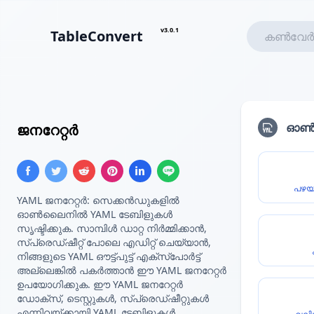
v3.0.1
TableConvert
YAML കോൺഫിഗറേഷൻ
ഓൺല
ജനറേറ്റർ
പഴയ
YAML ജനറേറ്റർ: സെക്കൻഡുകളിൽ
ഓൺലൈനിൽ YAML ടേബിളുകൾ
സൃഷ്ടിക്കുക. സാമ്പിൾ ഡാറ്റ നിർമ്മിക്കാൻ,
സ്പ്രെഡ്ഷീറ്റ് പോലെ എഡിറ്റ് ചെയ്യാൻ,
നിങ്ങളുടെ YAML ഔട്ട്‌പുട്ട് എക്സ്‌പോർട്ട്
അല്ലെങ്കിൽ പകർത്താൻ ഈ YAML ജനറേറ്റർ
ഉപയോഗിക്കുക. ഈ YAML ജനറേറ്റർ
ഡോക്സ്, ടെസ്റ്റുകൾ, സ്പ്രെഡ്ഷീറ്റുകൾ
എന്നിവയ്ക്കായി YAML ടേബിളുകൾ