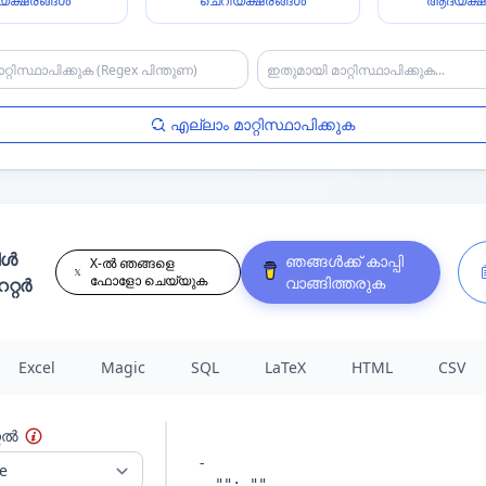
യക്ഷരങ്ങൾ
ചെറിയക്ഷരങ്ങൾ
ആദ്യക്ഷ
എല്ലാം മാറ്റിസ്ഥാപിക്കുക
ിൾ
ഞങ്ങൾക്ക് കാപ്പി
X-ൽ ഞങ്ങളെ
ഫോളോ ചെയ്യുക
വാങ്ങിത്തരുക
റ്റർ
Excel
Magic
SQL
LaTeX
HTML
CSV
റൈൽ