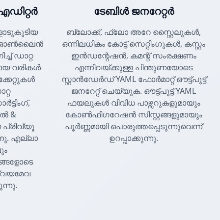
ഡിറ്റർ
ടേബിൾ ജനറേറ്റർ
ോടുകൂടിയ
ബ്ലോക്ക്, ഫ്ലോ അറേ സ്റ്റൈലുകൾ,
ഡ് ഓൺലൈൻ
ഒന്നിലധികം കോട്ട് സെറ്റിംഗുകൾ, കസ്റ്റം
ച് ഡാറ്റ
ഇൻഡന്റേഷൻ, കമന്റ് സംരക്ഷണം
മായ വരികൾ
എന്നിവയ്ക്കുള്ള പിന്തുണയോടെ
്കേറ്റുകൾ
സ്റ്റാൻഡേർഡ് YAML ഫോർമാറ്റ് ഔട്ട്പുട്ട്
റ്റ
ജനറേറ്റ് ചെയ്യുക. ഔട്ട്പുട്ട് YAML
്ടിംഗ്,
ഫയലുകൾ വിവിധ പാഴ്സറുകളുമായും
തൽ &
കോൺഫിഗറേഷൻ സിസ്റ്റങ്ങളുമായും
 പ്രിവ്യൂ
പൂർണ്ണമായി പൊരുത്തപ്പെടുന്നുവെന്ന്
നു. എല്ലാ
ഉറപ്പാക്കുന്നു.
ും
ങ്ങളോടെ
സ്വയമേവ
്നു.