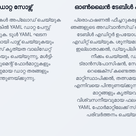
ഡാറ്റ സോഴ്സ്
ഓൺലൈൻ ടേബിൾ എ
കൾ അപ്‌ലോഡ് ചെയ്യുക
പ്രൊഫഷണൽ ഫീച്ചറുകള
ിൽ YAML ഡാറ്റ പേസ്റ്റ്
ഞങ്ങളുടെ അഡ്വാൻസ്
ുക. ടൂൾ YAML ഘടന
ടേബിൾ എഡിറ്റർ ഉപയോഗിച്
ായി പാഴ്സ് ചെയ്യുകയും
എഡിറ്റ് ചെയ്യുക. ശൂന്യ
സ് കൃത്യത വാലിഡേറ്റ്
ഇല്ലാതാക്കൽ, ഡ്യൂപ്ലിക
ം ചെയ്യുന്നു, മൾട്ടി-
നീക്കം ചെയ്യൽ, ഡാ
െന്റ് ഫോർമാറ്റുകളും
ട്രാൻസ്പോസിഷൻ, സോർട
്ണമായ ഡാറ്റ തരങ്ങളും
റെജെക്സ് കണ്ടെത്
ന്തുണയ്ക്കുന്നു.
മാറ്റിസ്ഥാപിക്കൽ, തത്സമയ
എന്നിവയെ പിന്തുണയ്ക്കുന്
മാറ്റങ്ങളും കൃത്യവ
വിശ്വസനീയവുമായ ഫല
YAML ഫോർമാറ്റിലേക്ക് 
പരിവർത്തനം ചെയ്യുന