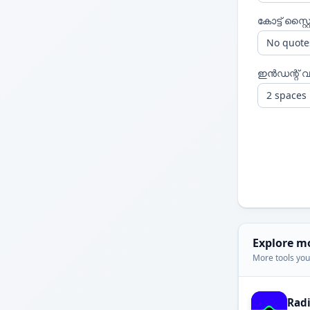
കോട്ട് സ്റ്
ഇൻഡന്റ് വല
Explore m
More tools you'
Rad