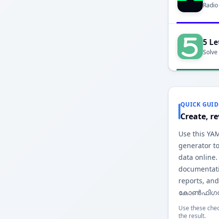
Radio
5 Le
Solve
QUICK GUID
Create, r
Use this
generator to
data online.
documentatio
reports, an
കോൺഫിഗറേ
Use these chec
the result.