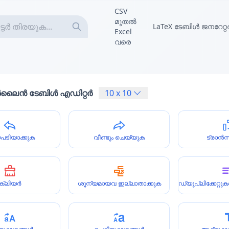
CSV
മുതൽ
LaTeX ടേബിൾ ജനറേറ്റ
Excel
വരെ
ൈൻ ടേബിൾ എഡിറ്റർ
10
x
10
പടിയാക്കുക
വീണ്ടും ചെയ്യുക
ട്രാൻ
ക്ലിയർ
ശൂന്യമായവ ഇല്ലാതാക്കുക
ഡ്യൂപ്ലിക്കേറ്റ