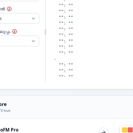
റൈൽ
ുപ്പം
ore
ll love
ioFM Pro