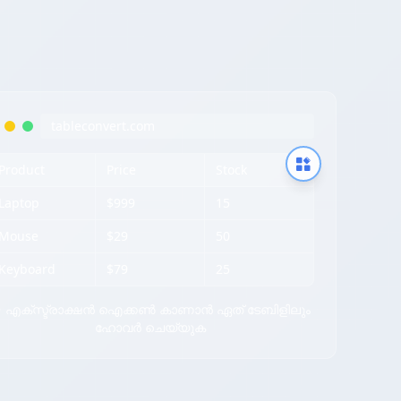
tableconvert.com
Product
Price
Stock
Laptop
$999
15
Mouse
$29
50
Keyboard
$79
25
 എക്സ്ട്രാക്ഷൻ ഐക്കൺ കാണാൻ ഏത് ടേബിളിലും
ഹോവർ ചെയ്യുക