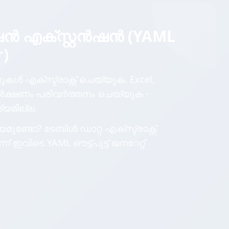
്ഷൻ എക്സ്റ്റൻഷൻ (YAML
r)
ൾ എക്സ്ട്രാക്റ്റ് ചെയ്യുക. Excel,
 തൽക്ഷണം പരിവർത്തനം ചെയ്യുക -
്യമില്ല.
്ടോ? ടേബിൾ ഡാറ്റ എക്സ്ട്രാക്റ്റ്
വിടെ YAML ഔട്ട്‌പുട്ട് ജനറേറ്റ്