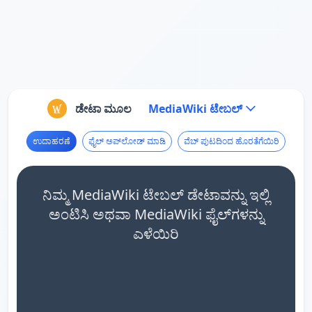
ಡೇಟಾ ಮೂಲ
MediaWiki ಟೇಬಲ್
ಉದಾಹರಣೆ
ಫೈಲ್ ಅಪ್‌ಲೋಡ್ ಮಾಡಿ
ವೆಬ್ ಪುಟದಿಂದ ಹೊರತೆಗೆಯಿರಿ
ನಿಮ್ಮ MediaWiki ಟೇಬಲ್ ಡೇಟಾವನ್ನು ಇಲ್ಲಿ
ಅಂಟಿಸಿ ಅಥವಾ MediaWiki ಫೈಲ್‌ಗಳನ್ನು
ಎಳೆಯಿರಿ