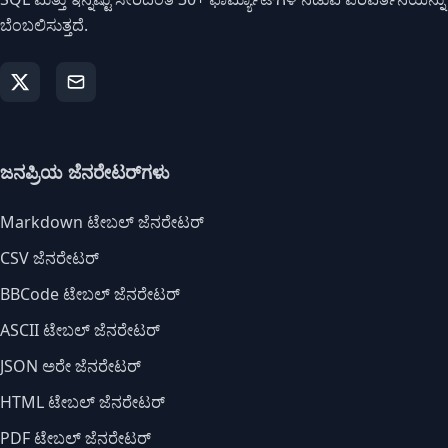
ಬೆಂಬಲಿಸುತ್ತದೆ.
ಜನಪ್ರಿಯ ಜೆನರೇಟರ್‌ಗಳು
Markdown ಟೇಬಲ್ ಜೆನರೇಟರ್
CSV ಜೆನರೇಟರ್
BBCode ಟೇಬಲ್ ಜೆನರೇಟರ್
ASCII ಟೇಬಲ್ ಜೆನರೇಟರ್
JSON ಅರೇ ಜೆನರೇಟರ್
HTML ಟೇಬಲ್ ಜೆನರೇಟರ್
PDF ಟೇಬಲ್ ಜೆನರೇಟರ್