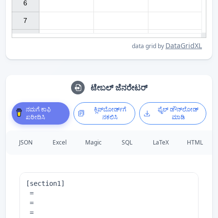
6

7

DataGridXL
data grid by
ಟೇಬಲ್ ಜೆನರೇಟರ್
ನಮಗೆ ಕಾಫಿ
ಕ್ಲಿಪ್‌ಬೋರ್ಡ್‌ಗೆ
ಫೈಲ್ ಡೌನ್‌ಲೋಡ್
ಖರೀದಿಸಿ
ನಕಲಿಸಿ
ಮಾಡಿ
JSON
Excel
Magic
SQL
LaTeX
HTML