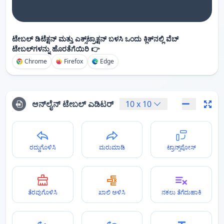
ಟೇಬಲ್ ಡಿಟೆಕ್ಷನ್ ಮತ್ತು ಎಕ್ಸ್‌ಟ್ರಾಕ್ಷನ್ ಬಳಸಿ ಒಂದು ಕ್ಲಿಕ್‌ನಲ್ಲಿ ವೆಬ್
ಟೇಬಲ್‌ಗಳನ್ನು ಹೊರತೆಗೆಯಿರಿ 👉
Chrome
Firefox
Edge
ಆನ್‌ಲೈನ್ ಟೇಬಲ್ ಎಡಿಟರ್
10
x
10
ರದ್ದುಗೊಳಿಸಿ
ಮರುಮಾಡಿ
ಟ್ರಾನ್ಸ್‌ಪೋಸ್
ತೆರವುಗೊಳಿಸಿ
ಖಾಲಿ ಅಳಿಸಿ
ನಕಲು ತೆಗೆದುಹಾಕಿ