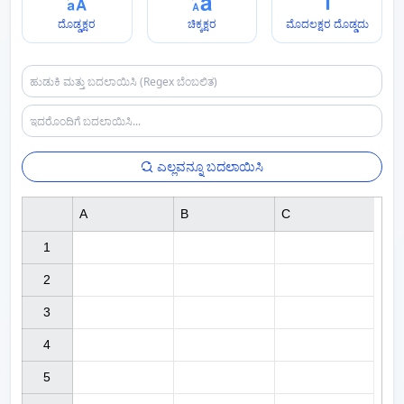
ದೊಡ್ಡಕ್ಷರ
ಚಿಕ್ಕಕ್ಷರ
ಮೊದಲಕ್ಷರ ದೊಡ್ಡದು
ಎಲ್ಲವನ್ನೂ ಬದಲಾಯಿಸಿ
A
B
C
1

2

3

4

5
