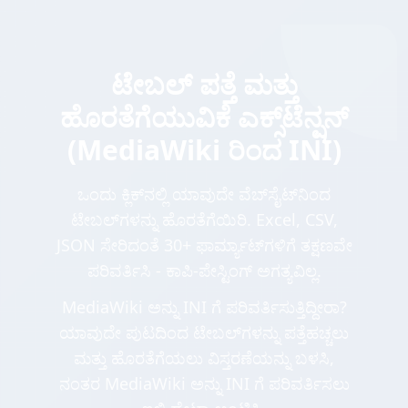
ಟೇಬಲ್ ಪತ್ತೆ ಮತ್ತು
ಹೊರತೆಗೆಯುವಿಕೆ ಎಕ್ಸ್‌ಟೆನ್ಷನ್
(MediaWiki ರಿಂದ INI)
ಒಂದು ಕ್ಲಿಕ್‌ನಲ್ಲಿ ಯಾವುದೇ ವೆಬ್‌ಸೈಟ್‌ನಿಂದ
ಟೇಬಲ್‌ಗಳನ್ನು ಹೊರತೆಗೆಯಿರಿ. Excel, CSV,
JSON ಸೇರಿದಂತೆ 30+ ಫಾರ್ಮ್ಯಾಟ್‌ಗಳಿಗೆ ತಕ್ಷಣವೇ
ಪರಿವರ್ತಿಸಿ - ಕಾಪಿ-ಪೇಸ್ಟಿಂಗ್ ಅಗತ್ಯವಿಲ್ಲ.
MediaWiki ಅನ್ನು INI ಗೆ ಪರಿವರ್ತಿಸುತ್ತಿದ್ದೀರಾ?
ಯಾವುದೇ ಪುಟದಿಂದ ಟೇಬಲ್‌ಗಳನ್ನು ಪತ್ತೆಹಚ್ಚಲು
ಮತ್ತು ಹೊರತೆಗೆಯಲು ವಿಸ್ತರಣೆಯನ್ನು ಬಳಸಿ,
ನಂತರ MediaWiki ಅನ್ನು INI ಗೆ ಪರಿವರ್ತಿಸಲು