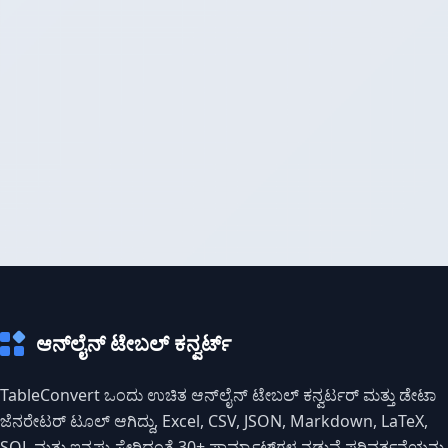
ಆನ್‌ಲೈನ್ ಟೇಬಲ್ ಕನ್ವರ್ಟ್
TableConvert ಒಂದು ಉಚಿತ ಆನ್‌ಲೈನ್ ಟೇಬಲ್ ಕನ್ವರ್ಟರ್ ಮತ್ತು ಡೇಟಾ
ಜೆನರೇಟರ್ ಟೂಲ್ ಆಗಿದ್ದು, Excel, CSV, JSON, Markdown, LaTeX,
SQL ಮತ್ತು ಇನ್ನಷ್ಟು ಸೇರಿದಂತೆ 30+ ಫಾರ್ಮ್ಯಾಟ್‌ಗಳ ನಡುವೆ ಪರಿವರ್ತನೆಯನ್ನು