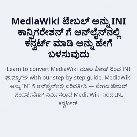
MediaWiki ಟೇಬಲ್ ಅನ್ನು INI
ಕಾನ್ಫಿಗರೇಶನ್ ಗೆ ಆನ್‌ಲೈನ್‌ನಲ್ಲಿ
ಕನ್ವರ್ಟ್ ಮಾಡಿ ಅನ್ನು ಹೇಗೆ
ಬಳಸುವುದು
Learn to convert MediaWiki ಮೂಲ ಕೋಡ್ ರಿಂದ INI
ಫಾರ್ಮ್ಯಾಟ್ with our step-by-step guide. MediaWiki
ಅನ್ನು INI ಗೆ ಆನ್‌ಲೈನ್‌ನಲ್ಲಿ ಪರಿವರ್ತಿಸಿ — ವೇಗದ ಟೇಬಲ್
ಪರಿವರ್ತನೆಗಾಗಿ ನಿರ್ಮಿಸಲಾದ MediaWiki ನಿಂದ INI
ಕನ್ವರ್ಟರ್.