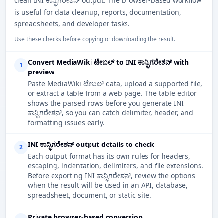
clean INI ಕಾನ್ಫಿಗರೇಶನ್ output. The browser-based workflow
is useful for data cleanup, reports, documentation,
spreadsheets, and developer tasks.
Use these checks before copying or downloading the result.
Convert MediaWiki ಟೇಬಲ್ to INI ಕಾನ್ಫಿಗರೇಶನ್ with
1
preview
Paste MediaWiki ಟೇಬಲ್ data, upload a supported file,
or extract a table from a web page. The table editor
shows the parsed rows before you generate INI
ಕಾನ್ಫಿಗರೇಶನ್, so you can catch delimiter, header, and
formatting issues early.
INI ಕಾನ್ಫಿಗರೇಶನ್ output details to check
2
Each output format has its own rules for headers,
escaping, indentation, delimiters, and file extensions.
Before exporting INI ಕಾನ್ಫಿಗರೇಶನ್, review the options
when the result will be used in an API, database,
spreadsheet, document, or static site.
Private browser-based conversion