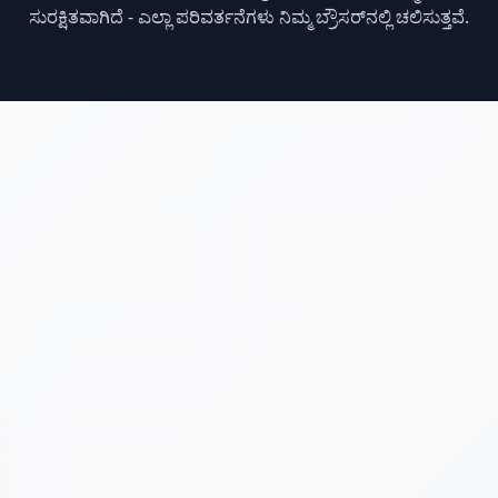
ಸುರಕ್ಷಿತವಾಗಿದೆ - ಎಲ್ಲಾ ಪರಿವರ್ತನೆಗಳು ನಿಮ್ಮ ಬ್ರೌಸರ್‌ನಲ್ಲಿ ಚಲಿಸುತ್ತವೆ.