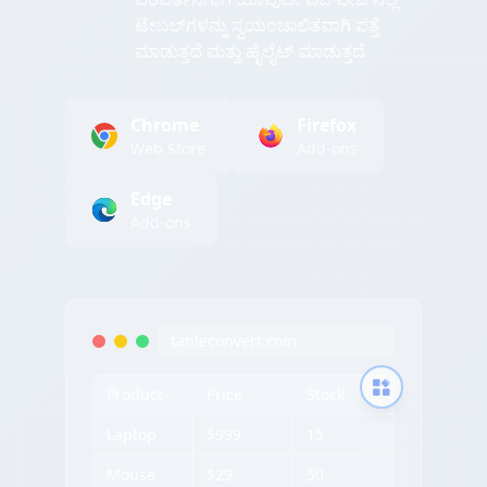
ಟೇಬಲ್‌ಗಳನ್ನು ಸ್ವಯಂಚಾಲಿತವಾಗಿ ಪತ್ತೆ
ಮಾಡುತ್ತದೆ ಮತ್ತು ಹೈಲೈಟ್ ಮಾಡುತ್ತದೆ
Chrome
Firefox
Web Store
Add-ons
Edge
Add-ons
tableconvert.com
Product
Price
Stock
Laptop
$999
15
Mouse
$29
50