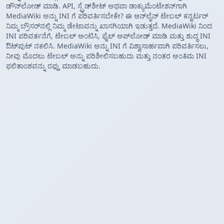
ಡೌನ್‌ಲೋಡ್ ಮಾಡಿ. API, ಸ್ಪ್ರೆಡ್‌ಶೀಟ್ ಅಥವಾ ಡಾಕ್ಯುಮೆಂಟೇಶನ್‌ಗಾಗಿ
MediaWiki ಅನ್ನು INI ಗೆ ಪರಿವರ್ತಿಸಬೇಕೇ? ಈ ಆನ್‌ಲೈನ್ ಟೇಬಲ್ ಕನ್ವರ್ಟರ್
ನಿಮ್ಮ ಬ್ರೌಸರ್‌ನಲ್ಲಿ ನಿಮ್ಮ ಡೇಟಾವನ್ನು ಖಾಸಗಿಯಾಗಿ ಇಡುತ್ತದೆ. MediaWiki ನಿಂದ
INI ಪರಿವರ್ತನೆಗೆ, ಟೇಬಲ್ ಅಂಟಿಸಿ, ಫೈಲ್ ಅಪ್‌ಲೋಡ್ ಮಾಡಿ ಮತ್ತು ಶುದ್ಧ INI
ಔಟ್‌ಪುಟ್ ನಕಲಿಸಿ. MediaWiki ಅನ್ನು INI ಗೆ ವಿಶ್ವಾಸಾರ್ಹವಾಗಿ ಪರಿವರ್ತಿಸಲು,
ನೀವು ಮೊದಲು ಟೇಬಲ್ ಅನ್ನು ಪರಿಶೀಲಿಸಬಹುದು ಮತ್ತು ನಂತರ ಅಂತಿಮ INI
ಫಲಿತಾಂಶವನ್ನು ರಫ್ತು ಮಾಡಬಹುದು.