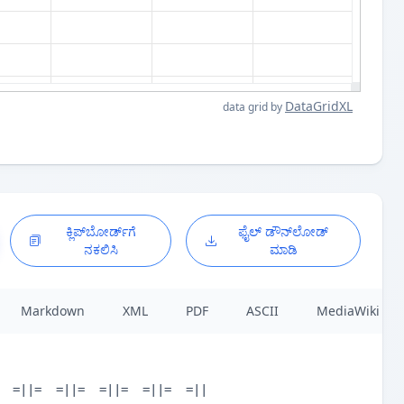
DataGridXL
data grid by
ಕ್ಲಿಪ್‌ಬೋರ್ಡ್‌ಗೆ
ಫೈಲ್ ಡೌನ್‌ಲೋಡ್
ನಕಲಿಸಿ
ಮಾಡಿ
Markdown
XML
PDF
ASCII
MediaWiki