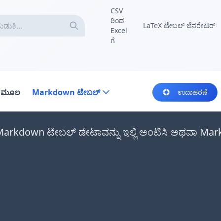
CSV
ರಿಂದ
LaTeX ಟೇಬಲ್ ಜೆನರೇಟರ್
Excel
ಗೆ
ಾ ಮೂಲ
Markdown ಟೇಬಲ್
ಉದಾಹರಣೆ
 Markdown ಟೇಬಲ್ ಡೇಟಾವನ್ನು ಇಲ್ಲಿ ಅಂಟಿಸಿ ಅಥವಾ Mark