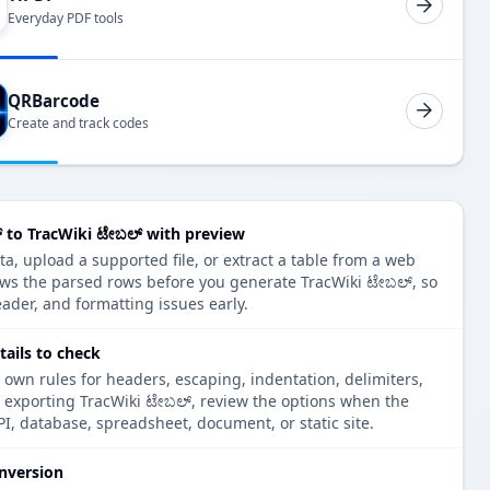
Everyday PDF tools
QRBarcode
Create and track codes
to TracWiki ಟೇಬಲ್ with preview
, upload a supported file, or extract a table from a web
ows the parsed rows before you generate TracWiki ಟೇಬಲ್, so
eader, and formatting issues early.
ails to check
 own rules for headers, escaping, indentation, delimiters,
e exporting TracWiki ಟೇಬಲ್, review the options when the
PI, database, spreadsheet, document, or static site.
nversion