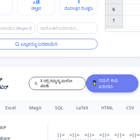
ರ
ಚಿಕ್ಕಕ್ಷರ
ಮೊದಲಕ್ಷರ ದೊಡ್ಡದು
6

7

ಎಲ್ಲವನ್ನೂ ಬದಲಾಯಿಸಿ
್
ನಮಗೆ ಕಾಫಿ
X ನಲ್ಲಿ ನಮ್ಮನ್ನು ಫಾಲೋ
ಮಾಡಿ
ಖರೀದಿಸಿ
ೇಟರ್
Excel
Magic
SQL
LaTeX
HTML
CSV
ಡರ್
ಹೆಡರ್