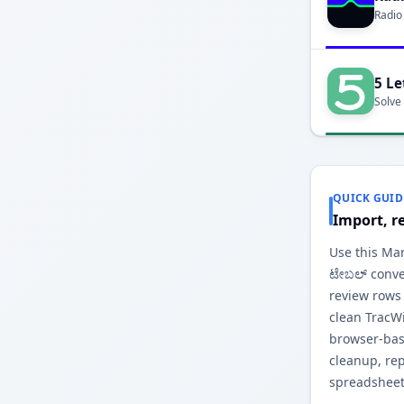
Radio
5 Le
Solve
QUICK GUID
Import, r
Use this Ma
ಟೇಬಲ್ conver
review rows
clean TracW
browser-base
cleanup, re
spreadsheet