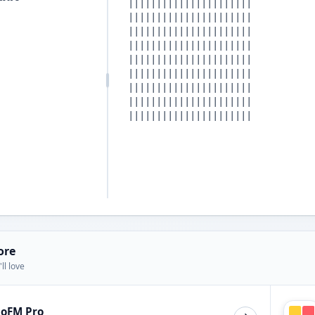
ore
ll love
ioFM Pro