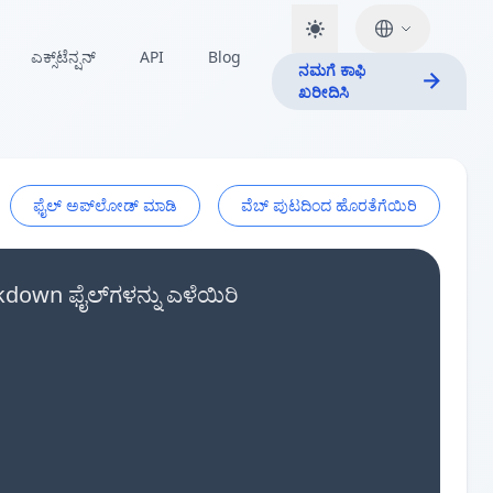
ಎಕ್ಸ್‌ಟೆನ್ಷನ್
API
Blog
ನಮಗೆ ಕಾಫಿ
ಖರೀದಿಸಿ
ಫೈಲ್ ಅಪ್‌ಲೋಡ್ ಮಾಡಿ
ವೆಬ್ ಪುಟದಿಂದ ಹೊರತೆಗೆಯಿರಿ
down ಫೈಲ್‌ಗಳನ್ನು ಎಳೆಯಿರಿ