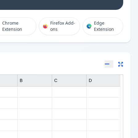
Chrome
Firefox Add-
Edge
Extension
ons
Extension
B
C
D