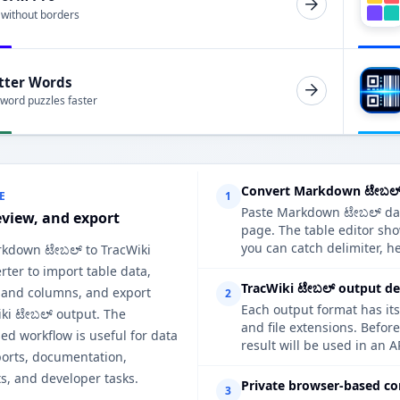
 without borders
tter Words
 word puzzles faster
Convert Markdown ಟೇಬಲ್ 
E
1
Paste Markdown ಟೇಬಲ್ data
eview, and export
page. The table editor sh
you can catch delimiter, h
rkdown ಟೇಬಲ್ to TracWiki
ter to import table data,
TracWiki ಟೇಬಲ್ output det
 and columns, and export
2
Each output format has its
iki ಟೇಬಲ್ output. The
and file extensions. Befor
d workflow is useful for data
result will be used in an A
ports, documentation,
s, and developer tasks.
Private browser-based co
3