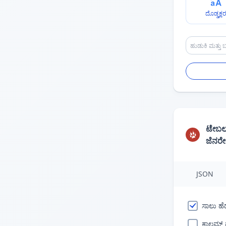
ದೊಡ್ಡಕ್ಷ
ಟೇಬಲ
ಜೆನರ
JSON
ಸಾಲು ಹೆ
ಕಾಲಮ್ 