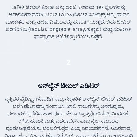
LaTeX ಟೇಬಲ್ ಕೋಡ್ ಅನ್ನು ಅಂಟಿಸಿ ಅಥವಾ .tex ಫೈಲ್‌ಗಳನ್ನು
ಅಪ್‌ಲೋಡ್ ಮಾಡಿ. ಟೂಲ್ LaTeX ಟೇಬಲ್ ಸಿಂಟ್ಯಾಕ್ಸ್ ಅನ್ನು ಪಾರ್ಸ್
ಮಾಡುತ್ತದೆ ಮತ್ತು ಡೇಟಾ ವಿಷಯವನ್ನು ಹೊರತೆಗೆಯುತ್ತದೆ, ಬಹು ಟೇಬಲ್
ಪರಿಸರಗಳು (tabular, longtable, array, ಇತ್ಯಾದಿ) ಮತ್ತು ಸಂಕೀರ್ಣ
ಫಾರ್ಮ್ಯಾಟ್ ಆಜ್ಞೆಗಳನ್ನು ಬೆಂಬಲಿಸುತ್ತದೆ.
2
ಆನ್‌ಲೈನ್ ಟೇಬಲ್ ಎಡಿಟರ್
ವೃತ್ತಿಪರ ವೈಶಿಷ್ಟ್ಯಗಳೊಂದಿಗೆ ನಮ್ಮ ಸುಧಾರಿತ ಆನ್‌ಲೈನ್ ಟೇಬಲ್ ಎಡಿಟರ್
ಬಳಸಿ ಡೇಟಾವನ್ನು ಸಂಪಾದಿಸಿ. ಖಾಲಿ ಸಾಲುಗಳನ್ನು ಅಳಿಸುವುದು,
ನಕಲುಗಳನ್ನು ತೆಗೆದುಹಾಕುವುದು, ಡೇಟಾ ಟ್ರಾನ್ಸ್‌ಪೋಸಿಷನ್, ವಿಂಗಡಣೆ,
ರೆಗೆಕ್ಸ್ ಹುಡುಕಿ ಮತ್ತು ಬದಲಾಯಿಸಿ, ಮತ್ತು ನೈಜ-ಸಮಯದ
ಪೂರ್ವವೀಕ್ಷಣೆಯನ್ನು ಬೆಂಬಲಿಸುತ್ತದೆ. ಎಲ್ಲಾ ಬದಲಾವಣೆಗಳು ನಿಖರವಾದ,
ವಿಶ್ವಾಸಾರ್ಹ ಫಲಿತಾಂಶಗಳೊಂದಿಗೆ ASP ಫಾರ್ಮ್ಯಾಟ್‌ಗೆ ಸ್ವಯಂಚಾಲಿತವಾಗಿ