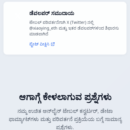
ಡೆವಲಪರ್ ಸಮುದಾಯ
ಟೇಬಲ್ ಪರಿವರ್ತನೆಗಾಗಿ X (Twitter) ನಲ್ಲಿ
@xiaoying_eth ಮತ್ತು ಇತರ ಡೆವಲಪರ್‌ಗಳಿಂದ ಶಿಫಾರಸು
ಮಾಡಲಾಗಿದೆ
ಟ್ವೀಟ್ ವೀಕ್ಷಿಸಿ
ಆಗಾಗ್ಗೆ ಕೇಳಲಾಗುವ ಪ್ರಶ್ನೆಗಳು
ನಮ್ಮ ಉಚಿತ ಆನ್‌ಲೈನ್ ಟೇಬಲ್ ಕನ್ವರ್ಟರ್, ಡೇಟಾ
ಫಾರ್ಮ್ಯಾಟ್‌ಗಳು ಮತ್ತು ಪರಿವರ್ತನೆ ಪ್ರಕ್ರಿಯೆಯ ಬಗ್ಗೆ ಸಾಮಾನ್ಯ
ಪ್ರಶ್ನೆಗಳು.