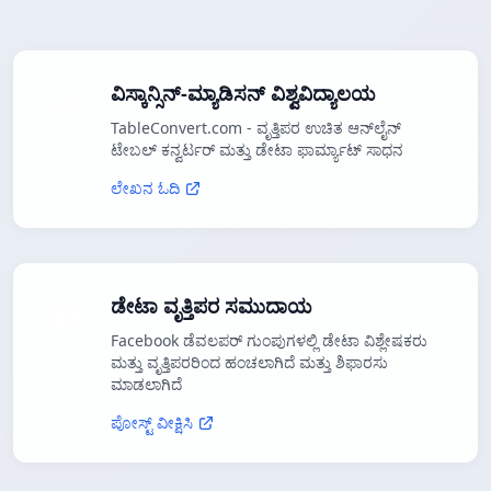
ವಿಸ್ಕಾನ್ಸಿನ್-ಮ್ಯಾಡಿಸನ್ ವಿಶ್ವವಿದ್ಯಾಲಯ
TableConvert.com - ವೃತ್ತಿಪರ ಉಚಿತ ಆನ್‌ಲೈನ್
ಟೇಬಲ್ ಕನ್ವರ್ಟರ್ ಮತ್ತು ಡೇಟಾ ಫಾರ್ಮ್ಯಾಟ್ ಸಾಧನ
ಲೇಖನ ಓದಿ
ಡೇಟಾ ವೃತ್ತಿಪರ ಸಮುದಾಯ
Facebook ಡೆವಲಪರ್ ಗುಂಪುಗಳಲ್ಲಿ ಡೇಟಾ ವಿಶ್ಲೇಷಕರು
ಮತ್ತು ವೃತ್ತಿಪರರಿಂದ ಹಂಚಲಾಗಿದೆ ಮತ್ತು ಶಿಫಾರಸು
ಮಾಡಲಾಗಿದೆ
ಪೋಸ್ಟ್ ವೀಕ್ಷಿಸಿ