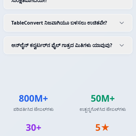
ಸುರಕ್ಷಿತವಾಗಿದೆಯೇ?
TableConvert ನಿಜವಾಗಿಯೂ ಬಳಸಲು ಉಚಿತವೇ?
ಆನ್‌ಲೈನ್ ಕನ್ವರ್ಟರ್‌ನ ಫೈಲ್ ಗಾತ್ರದ ಮಿತಿಗಳು ಯಾವುವು?
800M+
50M+
ಪರಿವರ್ತಿಸಿದ ಟೇಬಲ್‌ಗಳು
ಉತ್ಪನ್ನಗೊಳಿಸಿದ ಟೇಬಲ್‌ಗಳು
30+
5★