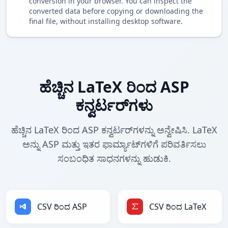
conversion in your browser. You can inspect the
converted data before copying or downloading the
final file, without installing desktop software.
ಹೆಚ್ಚಿನ LaTeX ರಿಂದ ASP
ಕನ್ವರ್ಟರ್‌ಗಳು
ಹೆಚ್ಚಿನ LaTeX ರಿಂದ ASP ಕನ್ವರ್ಟರ್‌ಗಳನ್ನು ಅನ್ವೇಷಿಸಿ. LaTeX
ಅನ್ನು ASP ಮತ್ತು ಇತರ ಫಾರ್ಮ್ಯಾಟ್‌ಗಳಿಗೆ ಪರಿವರ್ತಿಸಲು
ಸಂಬಂಧಿತ ಸಾಧನಗಳನ್ನು ಹುಡುಕಿ.
CSV ರಿಂದ ASP
CSV ರಿಂದ LaTeX