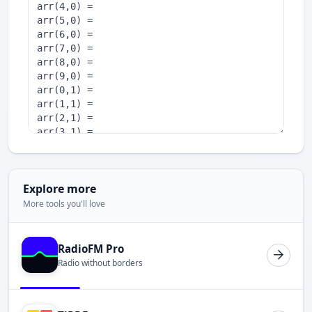
Explore more
More tools you'll love
RadioFM Pro
Radio without borders