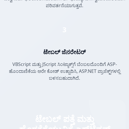
ಪರಿವರ್ತನೆಯಾಗುತ್ತವೆ.
3
ಟೇಬಲ್ ಜೆನರೇಟರ್
VBScript ಮತ್ತು JScript ಸಿಂಟ್ಯಾಕ್ಸ್‌ಗೆ ಬೆಂಬಲದೊಂದಿಗೆ ASP-
ಹೊಂದಾಣಿಕೆಯ ಅರೇ ಕೋಡ್ ಉತ್ಪಾದಿಸಿ, ASP.NET ಪ್ರಾಜೆಕ್ಟ್‌ಗಳಲ್ಲಿ
ಬಳಸಬಹುದಾಗಿದೆ.
ಟೇಬಲ್ ಪತ್ತೆ ಮತ್ತು