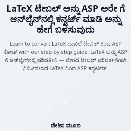
LaTeX ಟೇಬಲ್ ಅನ್ನು ASP ಅರೇ ಗೆ
ಆನ್‌ಲೈನ್‌ನಲ್ಲಿ ಕನ್ವರ್ಟ್ ಮಾಡಿ ಅನ್ನು
ಹೇಗೆ ಬಳಸುವುದು
Learn to convert LaTeX ದಾಖಲೆ ಟೇಬಲ್ ರಿಂದ ASP
ಕೋಡ್ with our step-by-step guide. LaTeX ಅನ್ನು ASP
ಗೆ ಆನ್‌ಲೈನ್‌ನಲ್ಲಿ ಪರಿವರ್ತಿಸಿ — ವೇಗದ ಟೇಬಲ್ ಪರಿವರ್ತನೆಗಾಗಿ
ನಿರ್ಮಿಸಲಾದ LaTeX ನಿಂದ ASP ಕನ್ವರ್ಟರ್.
1
ಡೇಟಾ ಮೂಲ