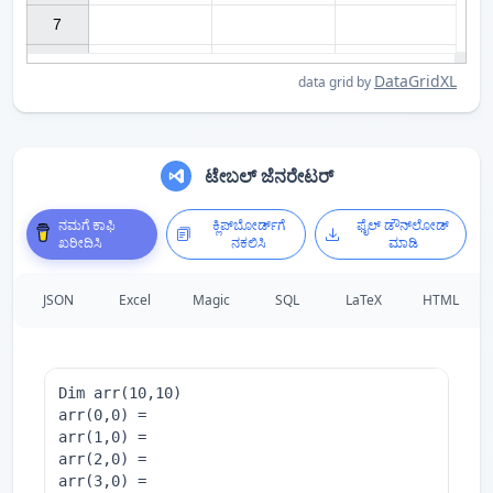
7

DataGridXL
data grid by
ಟೇಬಲ್ ಜೆನರೇಟರ್
ನಮಗೆ ಕಾಫಿ
ಕ್ಲಿಪ್‌ಬೋರ್ಡ್‌ಗೆ
ಫೈಲ್ ಡೌನ್‌ಲೋಡ್
ಖರೀದಿಸಿ
ನಕಲಿಸಿ
ಮಾಡಿ
JSON
Excel
Magic
SQL
LaTeX
HTML