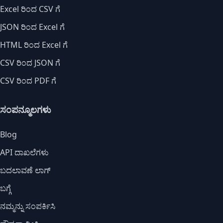
Excel ರಿಂದ CSV ಗೆ
JSON ರಿಂದ Excel ಗೆ
HTML ರಿಂದ Excel ಗೆ
CSV ರಿಂದ JSON ಗೆ
CSV ರಿಂದ PDF ಗೆ
ಸಂಪನ್ಮೂಲಗಳು
Blog
API ದಾಖಲೆಗಳು
ಬದಲಾವಣೆ ಲಾಗ್
ಬಗ್ಗೆ
ನಮ್ಮನ್ನು ಸಂಪರ್ಕಿಸಿ