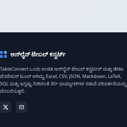
ಆನ್‌ಲೈನ್ ಟೇಬಲ್ ಕನ್ವರ್ಟ್
TableConvert ಒಂದು ಉಚಿತ ಆನ್‌ಲೈನ್ ಟೇಬಲ್ ಕನ್ವರ್ಟರ್ ಮತ್ತು ಡೇಟಾ
ಜೆನರೇಟರ್ ಟೂಲ್ ಆಗಿದ್ದು, Excel, CSV, JSON, Markdown, LaTeX,
SQL ಮತ್ತು ಇನ್ನಷ್ಟು ಸೇರಿದಂತೆ 30+ ಫಾರ್ಮ್ಯಾಟ್‌ಗಳ ನಡುವೆ ಪರಿವರ್ತನೆಯನ್ನು
ಬೆಂಬಲಿಸುತ್ತದೆ.