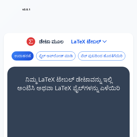
v3.0.1
ಡೇಟಾ ಮೂಲ
LaTeX ಟೇಬಲ್
ಉದಾಹರಣೆ
ಫೈಲ್ ಅಪ್‌ಲೋಡ್ ಮಾಡಿ
ವೆಬ್ ಪುಟದಿಂದ ಹೊರತೆಗೆಯಿರಿ
ನಿಮ್ಮ LaTeX ಟೇಬಲ್ ಡೇಟಾವನ್ನು ಇಲ್ಲಿ
ಅಂಟಿಸಿ ಅಥವಾ LaTeX ಫೈಲ್‌ಗಳನ್ನು ಎಳೆಯಿರಿ