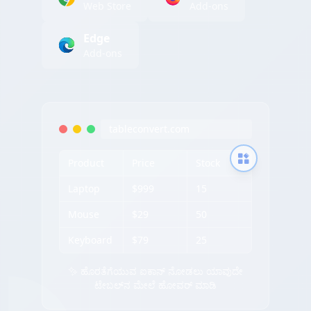
Web Store
Add-ons
Edge
Add-ons
tableconvert.com
Product
Price
Stock
Laptop
$999
15
Mouse
$29
50
Keyboard
$79
25
✨ ಹೊರತೆಗೆಯುವ ಐಕಾನ್ ನೋಡಲು ಯಾವುದೇ
ಟೇಬಲ್‌ನ ಮೇಲೆ ಹೋವರ್ ಮಾಡಿ