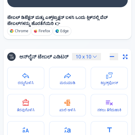
ಟೇಬಲ್ ಡಿಟೆಕ್ಷನ್ ಮತ್ತು ಎಕ್ಸ್‌ಟ್ರಾಕ್ಷನ್ ಬಳಸಿ ಒಂದು ಕ್ಲಿಕ್‌ನಲ್ಲಿ ವೆಬ್
ಟೇಬಲ್‌ಗಳನ್ನು ಹೊರತೆಗೆಯಿರಿ 👉
Chrome
Firefox
Edge
ಆನ್‌ಲೈನ್ ಟೇಬಲ್ ಎಡಿಟರ್
10
x
10
ರದ್ದುಗೊಳಿಸಿ
ಮರುಮಾಡಿ
ಟ್ರಾನ್ಸ್‌ಪೋಸ್
ತೆರವುಗೊಳಿಸಿ
ಖಾಲಿ ಅಳಿಸಿ
ನಕಲು ತೆಗೆದುಹಾಕಿ