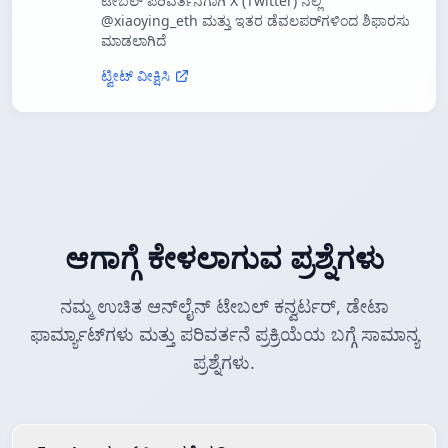
ಟೇಬಲ್ ಪರಿವರ್ತನೆಗಾಗಿ X (Twitter) ನಲ್ಲಿ
@xiaoying_eth ಮತ್ತು ಇತರ ಡೆವಲಪರ್‌ಗಳಿಂದ ಶಿಫಾರಸು
ಮಾಡಲಾಗಿದೆ
ಟ್ವೀಟ್ ವೀಕ್ಷಿಸಿ
ಆಗಾಗ್ಗೆ ಕೇಳಲಾಗುವ ಪ್ರಶ್ನೆಗಳು
ನಮ್ಮ ಉಚಿತ ಆನ್‌ಲೈನ್ ಟೇಬಲ್ ಕನ್ವರ್ಟರ್, ಡೇಟಾ
ಫಾರ್ಮ್ಯಾಟ್‌ಗಳು ಮತ್ತು ಪರಿವರ್ತನೆ ಪ್ರಕ್ರಿಯೆಯ ಬಗ್ಗೆ ಸಾಮಾನ್ಯ
ಪ್ರಶ್ನೆಗಳು.