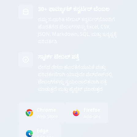
30+ ಫಾರ್ಮ್ಯಾಟ್ ಕನ್ವರ್ಟರ್ ಬೆಂಬಲ
ನಮ್ಮ ಸುಧಾರಿತ ಟೇಬಲ್ ಕನ್ವರ್ಟರ್‌ನೊಂದಿಗೆ
ಹೊರತೆಗೆದ ಟೇಬಲ್‌ಗಳನ್ನು Excel, CSV,
JSON, Markdown, SQL, ಮತ್ತು ಇನ್ನಷ್ಟಕ್ಕೆ
ಪರಿವರ್ತಿಸಿ
ಸ್ಮಾರ್ಟ್ ಟೇಬಲ್ ಪತ್ತೆ
ವೇಗದ ಡೇಟಾ ಹೊರತೆಗೆಯುವಿಕೆ ಮತ್ತು
ಪರಿವರ್ತನೆಗಾಗಿ ಯಾವುದೇ ವೆಬ್‌ಪೇಜ್‌ನಲ್ಲಿ
ಟೇಬಲ್‌ಗಳನ್ನು ಸ್ವಯಂಚಾಲಿತವಾಗಿ ಪತ್ತೆ
ಮಾಡುತ್ತದೆ ಮತ್ತು ಹೈಲೈಟ್ ಮಾಡುತ್ತದೆ
Chrome
Firefox
Web Store
Add-ons
Edge