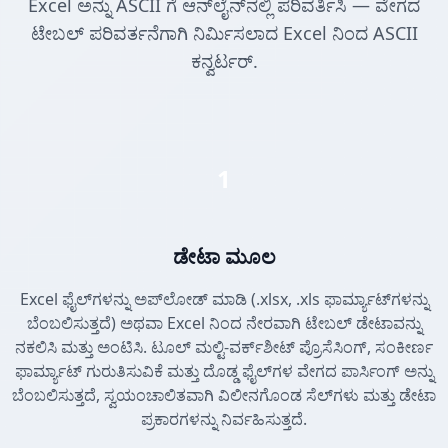
Excel ಅನ್ನು ASCII ಗೆ ಆನ್‌ಲೈನ್‌ನಲ್ಲಿ ಪರಿವರ್ತಿಸಿ — ವೇಗದ
ಟೇಬಲ್ ಪರಿವರ್ತನೆಗಾಗಿ ನಿರ್ಮಿಸಲಾದ Excel ನಿಂದ ASCII
ಕನ್ವರ್ಟರ್.
1
ಡೇಟಾ ಮೂಲ
Excel ಫೈಲ್‌ಗಳನ್ನು ಅಪ್‌ಲೋಡ್ ಮಾಡಿ (.xlsx, .xls ಫಾರ್ಮ್ಯಾಟ್‌ಗಳನ್ನು
ಬೆಂಬಲಿಸುತ್ತದೆ) ಅಥವಾ Excel ನಿಂದ ನೇರವಾಗಿ ಟೇಬಲ್ ಡೇಟಾವನ್ನು
ನಕಲಿಸಿ ಮತ್ತು ಅಂಟಿಸಿ. ಟೂಲ್ ಮಲ್ಟಿ-ವರ್ಕ್‌ಶೀಟ್ ಪ್ರೊಸೆಸಿಂಗ್, ಸಂಕೀರ್ಣ
ಫಾರ್ಮ್ಯಾಟ್ ಗುರುತಿಸುವಿಕೆ ಮತ್ತು ದೊಡ್ಡ ಫೈಲ್‌ಗಳ ವೇಗದ ಪಾರ್ಸಿಂಗ್ ಅನ್ನು
ಬೆಂಬಲಿಸುತ್ತದೆ, ಸ್ವಯಂಚಾಲಿತವಾಗಿ ವಿಲೀನಗೊಂಡ ಸೆಲ್‌ಗಳು ಮತ್ತು ಡೇಟಾ
ಪ್ರಕಾರಗಳನ್ನು ನಿರ್ವಹಿಸುತ್ತದೆ.