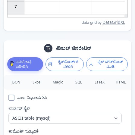
7

DataGridXL
data grid by
ಟೇಬಲ್ ಜೆನರೇಟರ್
ನಮಗೆ ಕಾಫಿ
ಕ್ಲಿಪ್‌ಬೋರ್ಡ್‌ಗೆ
ಫೈಲ್ ಡೌನ್‌ಲೋಡ್
ಖರೀದಿಸಿ
ನಕಲಿಸಿ
ಮಾಡಿ
JSON
Excel
Magic
SQL
LaTeX
HTML
ಸಾಲು ವಿಭಾಜಕಗಳು
ಬಾರ್ಡರ್ ಶೈಲಿ
ಕಾಮೆಂಟ್ ಸುತ್ತುವಿಕೆ