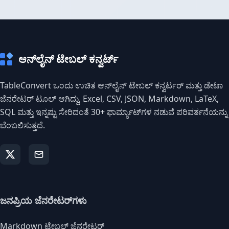
ಆನ್‌ಲೈನ್ ಟೇಬಲ್ ಕನ್ವರ್ಟ್
TableConvert ಒಂದು ಉಚಿತ ಆನ್‌ಲೈನ್ ಟೇಬಲ್ ಕನ್ವರ್ಟರ್ ಮತ್ತು ಡೇಟಾ
ಜೆನರೇಟರ್ ಟೂಲ್ ಆಗಿದ್ದು, Excel, CSV, JSON, Markdown, LaTeX,
SQL ಮತ್ತು ಇನ್ನಷ್ಟು ಸೇರಿದಂತೆ 30+ ಫಾರ್ಮ್ಯಾಟ್‌ಗಳ ನಡುವೆ ಪರಿವರ್ತನೆಯನ್ನು
ಬೆಂಬಲಿಸುತ್ತದೆ.
ಜನಪ್ರಿಯ ಜೆನರೇಟರ್‌ಗಳು
Markdown ಟೇಬಲ್ ಜೆನರೇಟರ್