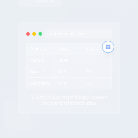
Add-ons
tableconvert.com
Product
Price
Stock
Laptop
$999
15
Mouse
$29
50
Keyboard
$79
25
✨ ಹೊರತೆಗೆಯುವ ಐಕಾನ್ ನೋಡಲು ಯಾವುದೇ
ಟೇಬಲ್‌ನ ಮೇಲೆ ಹೋವರ್ ಮಾಡಿ