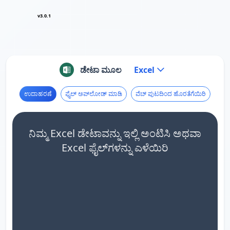
v3.0.1
ಡೇಟಾ ಮೂಲ
Excel
ಉದಾಹರಣೆ
ಫೈಲ್ ಅಪ್‌ಲೋಡ್ ಮಾಡಿ
ವೆಬ್ ಪುಟದಿಂದ ಹೊರತೆಗೆಯಿರಿ
ನಿಮ್ಮ Excel ಡೇಟಾವನ್ನು ಇಲ್ಲಿ ಅಂಟಿಸಿ ಅಥವಾ
Excel ಫೈಲ್‌ಗಳನ್ನು ಎಳೆಯಿರಿ