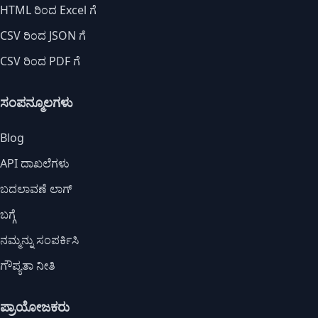
HTML ರಿಂದ Excel ಗೆ
CSV ರಿಂದ JSON ಗೆ
CSV ರಿಂದ PDF ಗೆ
ಸಂಪನ್ಮೂಲಗಳು
Blog
API ದಾಖಲೆಗಳು
ಬದಲಾವಣೆ ಲಾಗ್
ಬಗ್ಗೆ
ನಮ್ಮನ್ನು ಸಂಪರ್ಕಿಸಿ
ಗೌಪ್ಯತಾ ನೀತಿ
ಪ್ರಾಯೋಜಕರು