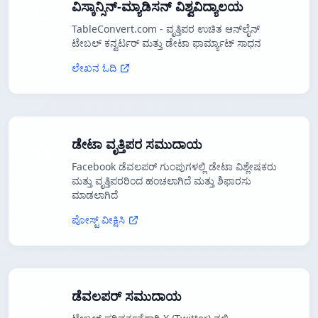
ವಿಸ್ಕಾನ್ಸಿನ್-ಮ್ಯಾಡಿಸನ್ ವಿಶ್ವವಿದ್ಯಾಲಯ
TableConvert.com - ವೃತ್ತಿಪರ ಉಚಿತ ಆನ್‌ಲೈನ್
ಟೇಬಲ್ ಕನ್ವರ್ಟರ್ ಮತ್ತು ಡೇಟಾ ಫಾರ್ಮ್ಯಾಟ್ ಸಾಧನ
ಲೇಖನ ಓದಿ
ಡೇಟಾ ವೃತ್ತಿಪರ ಸಮುದಾಯ
Facebook ಡೆವಲಪರ್ ಗುಂಪುಗಳಲ್ಲಿ ಡೇಟಾ ವಿಶ್ಲೇಷಕರು
ಮತ್ತು ವೃತ್ತಿಪರರಿಂದ ಹಂಚಲಾಗಿದೆ ಮತ್ತು ಶಿಫಾರಸು
ಮಾಡಲಾಗಿದೆ
ಪೋಸ್ಟ್ ವೀಕ್ಷಿಸಿ
ಡೆವಲಪರ್ ಸಮುದಾಯ