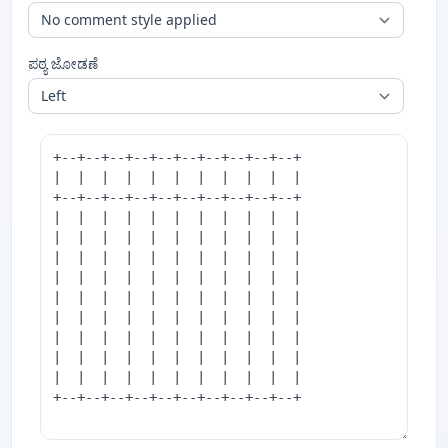
ಪಠ್ಯ ಜೋಡಣೆ