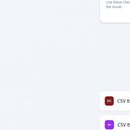
Use these chec
the result.
CSV ರ