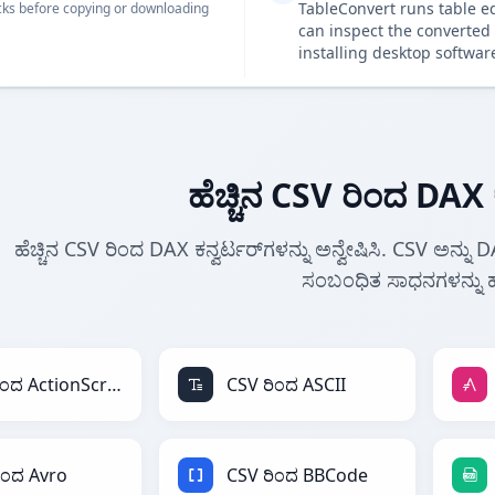
TableConvert runs table e
ks before copying or downloading
can inspect the converted 
installing desktop softwar
ಹೆಚ್ಚಿನ CSV ರಿಂದ DAX ಕ
ಹೆಚ್ಚಿನ CSV ರಿಂದ DAX ಕನ್ವರ್ಟರ್‌ಗಳನ್ನು ಅನ್ವೇಷಿಸಿ. CSV ಅನ್ನು 
ಸಂಬಂಧಿತ ಸಾಧನಗಳನ್ನು ಹ
CSV ರಿಂದ ActionScript
CSV ರಿಂದ ASCII
ಿಂದ Avro
CSV ರಿಂದ BBCode