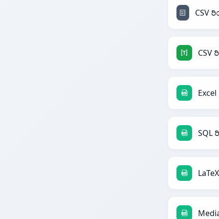
CSV 
Excel
SQL ರ
LaTeX
Media