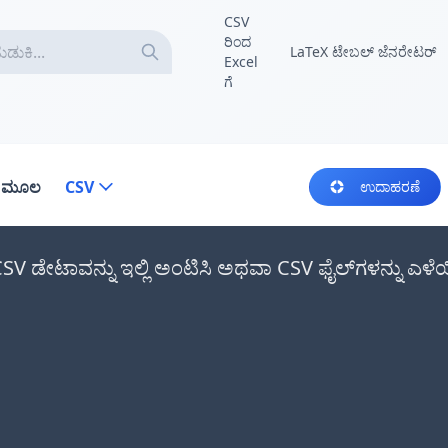
CSV
ರಿಂದ
LaTeX ಟೇಬಲ್ ಜೆನರೇಟರ್
Excel
ಗೆ
ಾ ಮೂಲ
CSV
ಉದಾಹರಣೆ
CSV ಡೇಟಾವನ್ನು ಇಲ್ಲಿ ಅಂಟಿಸಿ ಅಥವಾ CSV ಫೈಲ್‌ಗಳನ್ನು ಎಳೆಯ