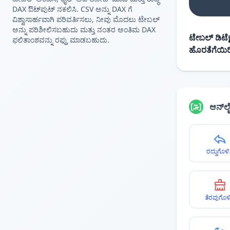
DAX ಔಟ್‌ಪುಟ್ ನಕಲಿಸಿ. CSV ಅನ್ನು DAX ಗೆ
ವಿಶ್ವಾಸಾರ್ಹವಾಗಿ ಪರಿವರ್ತಿಸಲು, ನೀವು ಮೊದಲು ಟೇಬಲ್
ಅನ್ನು ಪರಿಶೀಲಿಸಬಹುದು ಮತ್ತು ನಂತರ ಅಂತಿಮ DAX
ಟೇಬಲ್ ಡಿಟೆಕ್ಷ
ಫಲಿತಾಂಶವನ್ನು ರಫ್ತು ಮಾಡಬಹುದು.
ಹೊರತೆಗೆಯಿರ
ಆನ್‌ಲ
ರದ್ದುಗೊಳಿ
ತೆರವುಗೊಳಿ