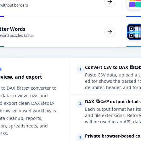
 without borders
tter Words
 word puzzles faster
Convert CSV to DAX ಟೇಬಲ
E
1
Paste CSV data, upload a s
eview, and export
editor shows the parsed r
delimiter, header, and form
 to DAX ಟೇಬಲ್ converter to
 data, review rows and
DAX ಟೇಬಲ್ output details
d export clean DAX ಟೇಬಲ್
2
Each output format has its
 browser-based workflow is
and file extensions. Befor
ata cleanup, reports,
will be used in an API, da
on, spreadsheets, and
sks.
Private browser-based co
3