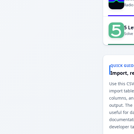
Radio
5 Le
Solve
QUICK GUID
Import, r
Use this CSV
import table
columns, an
output. The
useful for d
documentati
developer ta