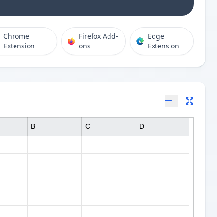
Chrome
Firefox Add-
Edge
Extension
ons
Extension
B
C
D