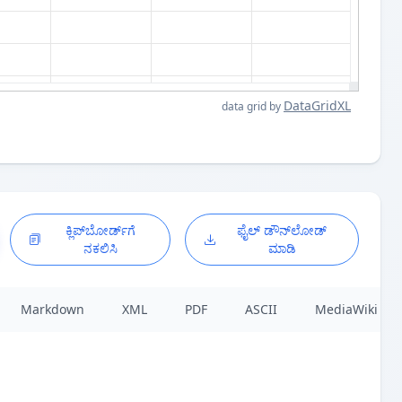
DataGridXL
data grid by
ಕ್ಲಿಪ್‌ಬೋರ್ಡ್‌ಗೆ
ಫೈಲ್ ಡೌನ್‌ಲೋಡ್
ನಕಲಿಸಿ
ಮಾಡಿ
Markdown
XML
PDF
ASCII
MediaWiki