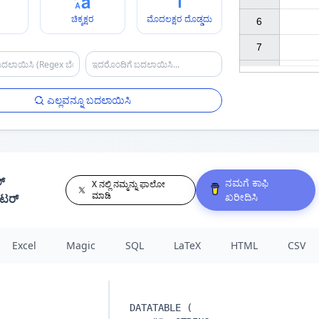
ರ
ಚಿಕ್ಕಕ್ಷರ
ಮೊದಲಕ್ಷರ ದೊಡ್ಡದು
6

7

ಎಲ್ಲವನ್ನೂ ಬದಲಾಯಿಸಿ
್
ನಮಗೆ ಕಾಫಿ
X ನಲ್ಲಿ ನಮ್ಮನ್ನು ಫಾಲೋ
ಮಾಡಿ
ಖರೀದಿಸಿ
ೇಟರ್
Excel
Magic
SQL
LaTeX
HTML
CSV