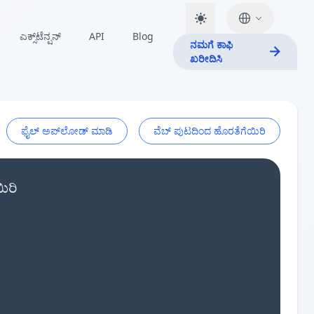
ಎಕ್ಸ್‌ಟೆನ್ಷನ್
API
Blog
ನಮಗೆ ಕಾಫಿ
ಖರೀದಿಸಿ
ಫೈಲ್ ಅಪ್‌ಲೋಡ್ ಮಾಡಿ
ವೆಬ್ ಪುಟದಿಂದ ಹೊರತೆಗೆಯಿರಿ
ಿರಿ