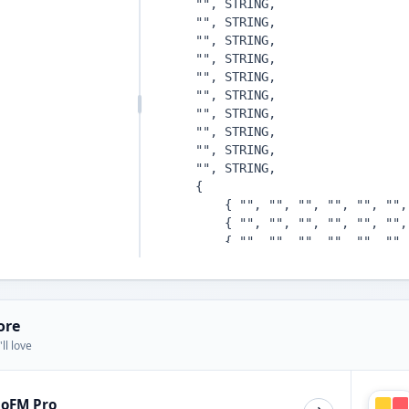
ore
ll love
ioFM Pro