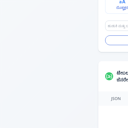
ದೊಡ್ಡಕ್ಷ
ಟೇಬಲ
ಜೆನರ
JSON