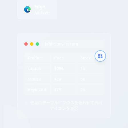
Edge
Add-ons
tableconvert.com
Product
Price
Stock
Laptop
$999
15
Mouse
$29
50
Keyboard
$79
25
✨ 任意のテーブルにマウスを合わせて抽出
アイコンを表示