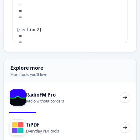
Explore more
More tools you'll love
RadioFM Pro
Radio without borders
TiPDF
Everyday PDF tools