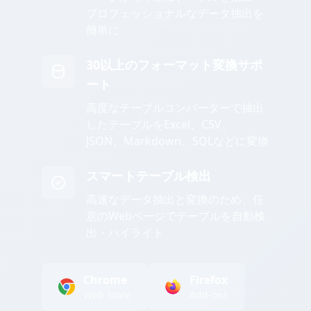
プロフェッショナルなデータ抽出を
簡単に
30以上のフォーマット変換サポ
ート
高度なテーブルコンバーターで抽出
したテーブルをExcel、CSV、
JSON、Markdown、SQLなどに変換
スマートテーブル検出
高速なデータ抽出と変換のため、任
意のWebページでテーブルを自動検
出・ハイライト
Chrome
Firefox
Web Store
Add-ons