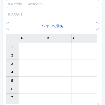
すべて置換
A
B
C
1

2

3

4

5

6

7
