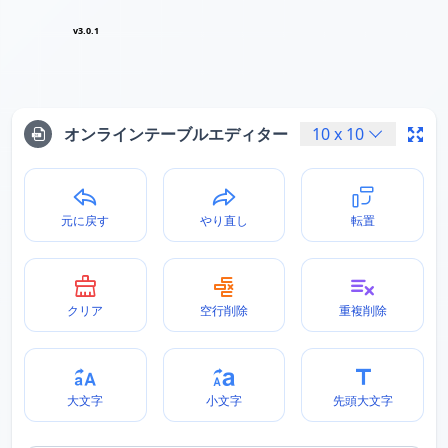
v3.0.1
オンラインテーブルエディター
10
x
10
元に戻す
やり直し
転置
クリア
空行削除
重複削除
大文字
小文字
先頭大文字