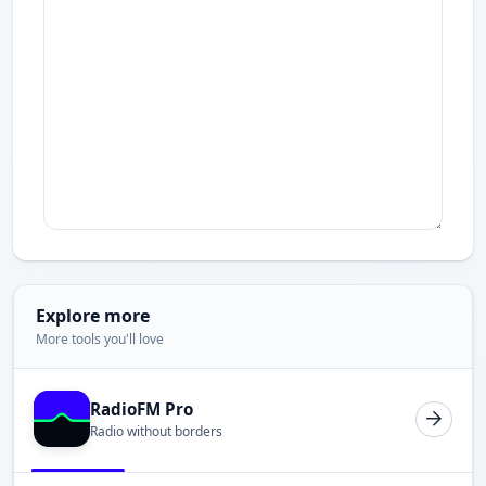
Explore more
More tools you'll love
RadioFM Pro
Radio without borders