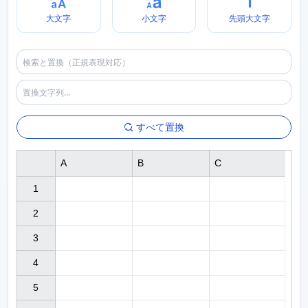
大文字
小文字
先頭大文字
すべて置換
A
B
C
1

2

3

4

5
