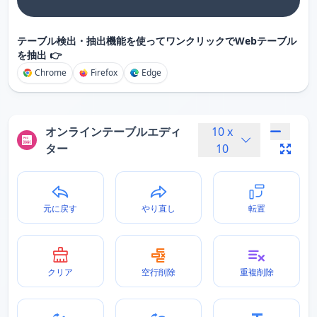
テーブル検出・抽出機能を使ってワンクリックでWebテーブル
を抽出 👉
Chrome
Firefox
Edge
オンラインテーブルエディ
10
x
ター
10
元に戻す
やり直し
転置
クリア
空行削除
重複削除