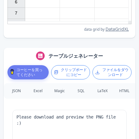
6

7

DataGridXL
data grid by
テーブルジェネレーター
コーヒーを買っ
クリップボード
ファイルをダウ
てください
にコピー
ンロード
JSON
Excel
Magic
SQL
LaTeX
HTML