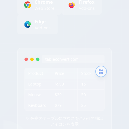
Chrome
Firefox
Web Store
Add-ons
Edge
Add-ons
tableconvert.com
Product
Price
Stock
Laptop
$999
15
Mouse
$29
50
Keyboard
$79
25
✨ 任意のテーブルにマウスを合わせて抽出
アイコンを表示