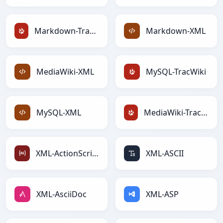
Markdown-TracWiki
Markdown-XML
MediaWiki-XML
MySQL-TracWiki
MySQL-XML
MediaWiki-TracWiki
XML-ActionScript
XML-ASCII
XML-AsciiDoc
XML-ASP