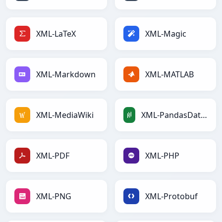
XML-LaTeX
XML-Magic
XML-Markdown
XML-MATLAB
XML-MediaWiki
XML-PandasDataFrame
XML-PDF
XML-PHP
XML-PNG
XML-Protobuf