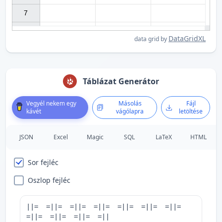
7

DataGridXL
data grid by
Táblázat Generátor
Vegyél nekem egy
Másolás
Fájl
kávét
vágólapra
letöltése
JSON
Excel
Magic
SQL
LaTeX
HTML
Sor fejléc
Oszlop fejléc