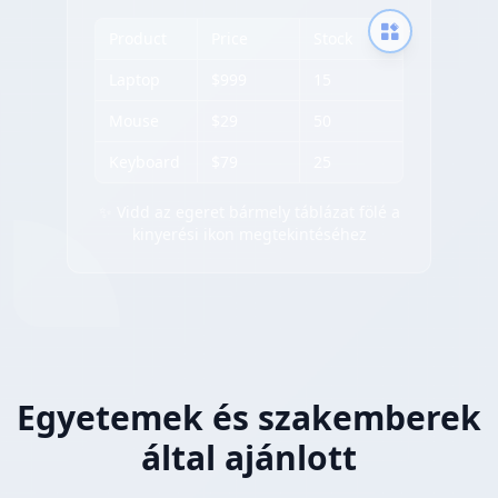
Product
Price
Stock
Laptop
$999
15
Mouse
$29
50
Keyboard
$79
25
✨ Vidd az egeret bármely táblázat fölé a
kinyerési ikon megtekintéséhez
Egyetemek és szakemberek
által ajánlott