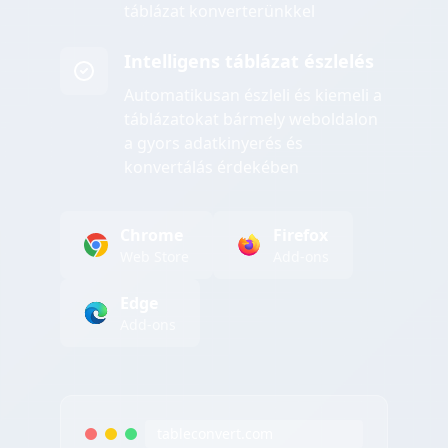
táblázat konverterünkkel
Intelligens táblázat észlelés
Automatikusan észleli és kiemeli a
táblázatokat bármely weboldalon
a gyors adatkinyerés és
konvertálás érdekében
Chrome
Firefox
Web Store
Add-ons
Edge
Add-ons
tableconvert.com