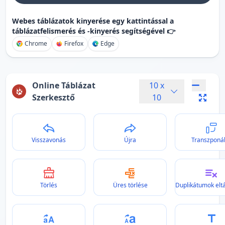
Webes táblázatok kinyerése egy kattintással a
táblázatfelismerés és -kinyerés segítségével 👉
Chrome
Firefox
Edge
Online Táblázat
10
x
Szerkesztő
10
Visszavonás
Újra
Transzponá
Törlés
Üres törlése
Duplikátumok eltá