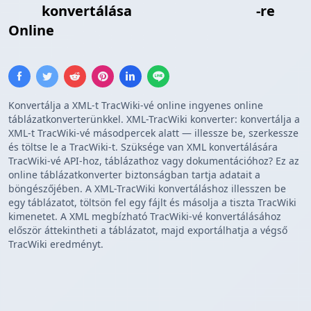
XML
konvertálása
TracWiki Táblázat
-re
Online
Konvertálja a XML-t TracWiki-vé online ingyenes online
táblázatkonverterünkkel. XML-TracWiki konverter: konvertálja a
XML-t TracWiki-vé másodpercek alatt — illessze be, szerkessze
és töltse le a TracWiki-t. Szüksége van XML konvertálására
TracWiki-vé API-hoz, táblázathoz vagy dokumentációhoz? Ez az
online táblázatkonverter biztonságban tartja adatait a
böngészőjében. A XML-TracWiki konvertáláshoz illesszen be
egy táblázatot, töltsön fel egy fájlt és másolja a tiszta TracWiki
kimenetet. A XML megbízható TracWiki-vé konvertálásához
először áttekintheti a táblázatot, majd exportálhatja a végső
TracWiki eredményt.