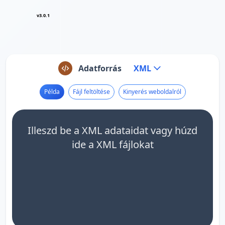
v3.0.1
Adatforrás
XML
Példa
Fájl feltöltése
Kinyerés weboldalról
Illeszd be a XML adataidat vagy húzd
ide a XML fájlokat