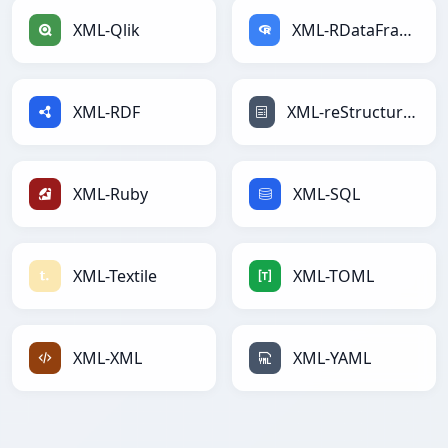
XML-Qlik
XML-RDataFrame
XML-RDF
XML-reStructuredText
XML-Ruby
XML-SQL
XML-Textile
XML-TOML
XML-XML
XML-YAML