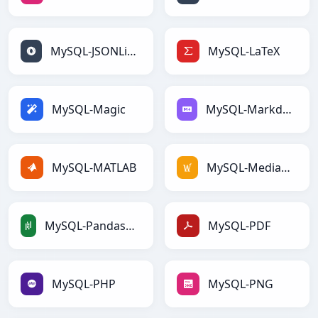
MySQL-JSONLines
MySQL-LaTeX
MySQL-Magic
MySQL-Markdown
MySQL-MATLAB
MySQL-MediaWiki
MySQL-PandasDataFrame
MySQL-PDF
MySQL-PHP
MySQL-PNG