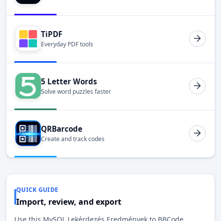
TiPDF
Everyday PDF tools
5 Letter Words
Solve word puzzles faster
QRBarcode
Create and track codes
QUICK GUIDE
Import, review, and export
Use this MySQL Lekérdezés Eredmények to BBCode