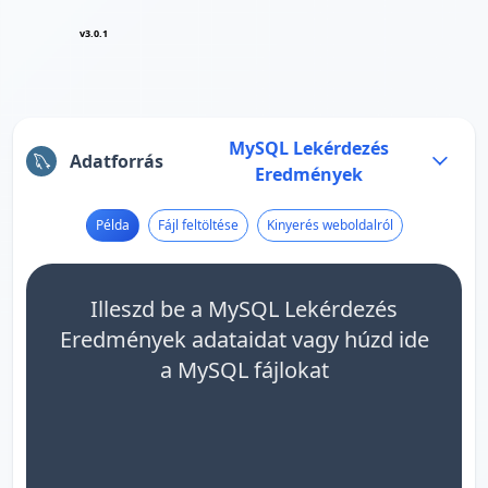
v3.0.1
MySQL Lekérdezés
Adatforrás
Eredmények
Példa
Fájl feltöltése
Kinyerés weboldalról
Illeszd be a MySQL Lekérdezés
Eredmények adataidat vagy húzd ide
a MySQL fájlokat