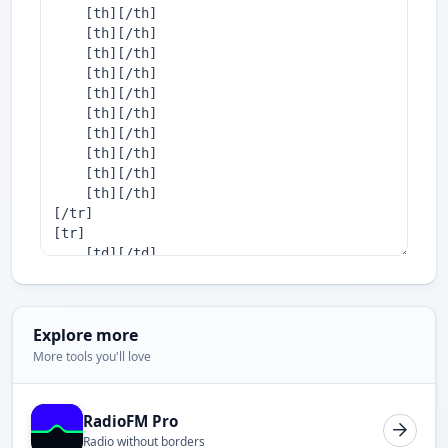
Explore more
More tools you'll love
RadioFM Pro
Radio without borders