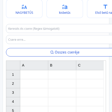
NAGYBETŰS
kisbetűs
Első betű n
Összes cseréje
A
B
C
1

2

3

4

5
