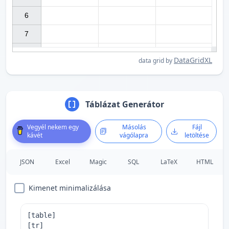
6

7

DataGridXL
data grid by
Táblázat Generátor
Vegyél nekem egy
Másolás
Fájl
kávét
vágólapra
letöltése
JSON
Excel
Magic
SQL
LaTeX
HTML
Kimenet minimalizálása