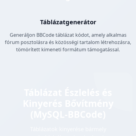
Táblázatgenerátor
Generáljon BBCode táblázat kódot, amely alkalmas
fórum posztolásra és közösségi tartalom létrehozásra,
tömörített kimeneti formátum támogatással.
Táblázat Észlelés és
Kinyerés Bővítmény
(MySQL-BBCode)
Táblázatok kinyerése bármely