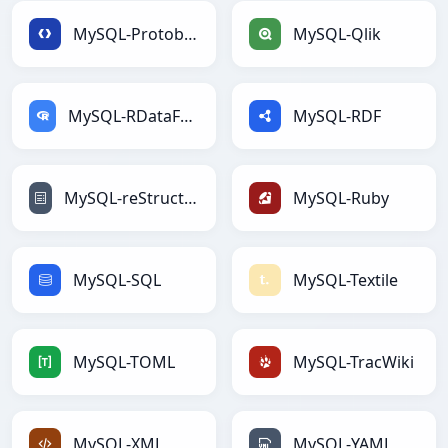
MySQL-Protobuf
MySQL-Qlik
MySQL-RDataFrame
MySQL-RDF
MySQL-reStructuredText
MySQL-Ruby
MySQL-SQL
MySQL-Textile
MySQL-TOML
MySQL-TracWiki
MySQL-XML
MySQL-YAML