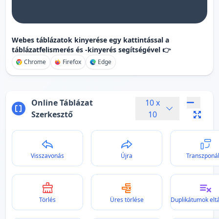
Webes táblázatok kinyerése egy kattintással a
táblázatfelismerés és -kinyerés segítségével 👉
Chrome
Firefox
Edge
Online Táblázat
10
x
Szerkesztő
10
Visszavonás
Újra
Transzponá
Törlés
Üres törlése
Duplikátumok eltá