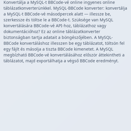
Konvertálja a MySQL-t BBCode-vé online ingyenes online
táblázatkonverterünkkel. MySQL-BBCode konverter: konvertálja
a MySQL-t BBCode-vé másodpercek alatt — illessze be,
szerkessze és töltse le a BBCode-t. Szüksége van MySQL
konvertálására BBCode-vé API-hoz, táblázathoz vagy
dokumentációhoz? Ez az online táblázatkonverter
biztonságban tartja adatait a böngészőjében. A MySQL-
BBCode konvertáláshoz illesszen be egy táblázatot, töltsön fel
egy fájlt és másolja a tiszta BBCode kimenetet. A MySQL
megbízható BBCode-vé konvertálásához először áttekintheti a
táblázatot, majd exportálhatja a végső BBCode eredményt.