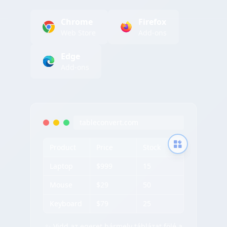
Chrome
Firefox
Web Store
Add-ons
Edge
Add-ons
tableconvert.com
Product
Price
Stock
Laptop
$999
15
Mouse
$29
50
Keyboard
$79
25
✨ Vidd az egeret bármely táblázat fölé a