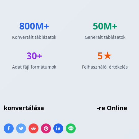
800M+
50M+
Konvertált táblázatok
Generált táblázatok
30+
5★
Adat fájl formátumok
Felhasználói értékelés
MySQL Lekérdezés Eredmények
konvertálása
BBCode Táblázat
-re Online