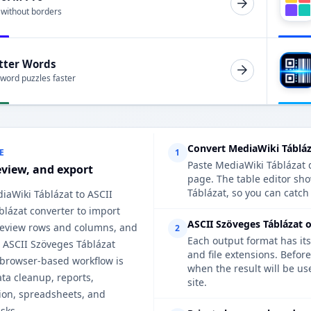
 without borders
tter Words
 word puzzles faster
Convert MediaWiki Tábláz
E
1
Paste MediaWiki Táblázat d
eview, and export
page. The table editor sh
Táblázat, so you can catch 
iaWiki Táblázat to ASCII
blázat converter to import
ASCII Szöveges Táblázat o
 review rows and columns, and
2
Each output format has its
 ASCII Szöveges Táblázat
and file extensions. Befor
 browser-based workflow is
when the result will be us
ata cleanup, reports,
site.
on, spreadsheets, and
sks.