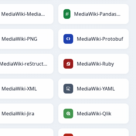
MediaWiki-MediaWiki
MediaWiki-PandasDataFrame
MediaWiki-PNG
MediaWiki-Protobuf
MediaWiki-reStructuredText
MediaWiki-Ruby
MediaWiki-XML
MediaWiki-YAML
MediaWiki-Jira
MediaWiki-Qlik