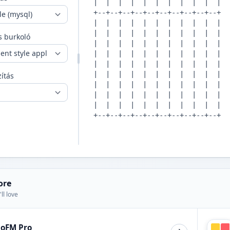
 burkoló
ítás
ore
ll love
ioFM Pro