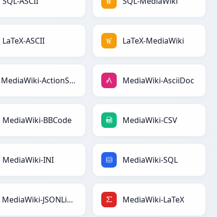
SQL-ASCII
SQL-MediaWiki
LaTeX-ASCII
LaTeX-MediaWiki
MediaWiki-ActionScript
MediaWiki-AsciiDoc
MediaWiki-BBCode
MediaWiki-CSV
MediaWiki-INI
MediaWiki-SQL
MediaWiki-JSONLines
MediaWiki-LaTeX