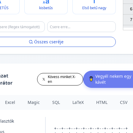
ETŰS
kisbetűs
Első betű nagy
6

7

Összes cseréje
ázat
Vegyél nekem egy
Kövess minket X-
en
kávét
rátor
Excel
Magic
SQL
LaTeX
HTML
CSV
lasztók
lus