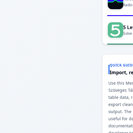
Radio
5 Le
Solve
QUICK GUID
Import, r
Use this Med
Szöveges Tá
table data,
export clean
output. The
useful for d
documentati
developer ta