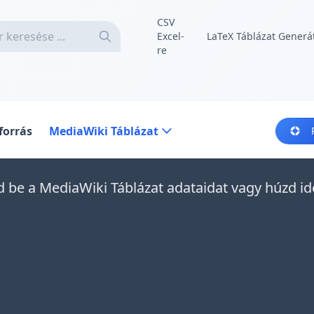
CSV
Excel-
LaTeX Táblázat Generá
re
forrás
MediaWiki Táblázat
zd be a MediaWiki Táblázat adataidat vagy húzd id