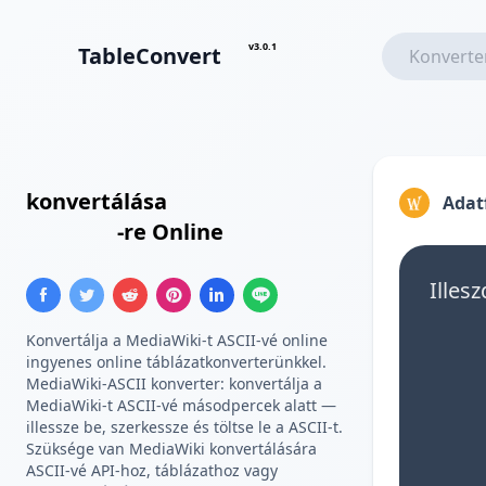
v3.0.1
TableConvert
MediaWiki Táblázat
konvertálása
ASCII Szöveges
Adat
Táblázat
-re Online
Illes
Konvertálja a MediaWiki-t ASCII-vé online
ingyenes online táblázatkonverterünkkel.
MediaWiki-ASCII konverter: konvertálja a
MediaWiki-t ASCII-vé másodpercek alatt —
illessze be, szerkessze és töltse le a ASCII-t.
Szüksége van MediaWiki konvertálására
ASCII-vé API-hoz, táblázathoz vagy