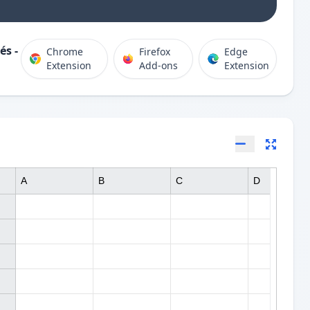
és -
Chrome
Firefox
Edge
Extension
Add-ons
Extension
A
B
C
D