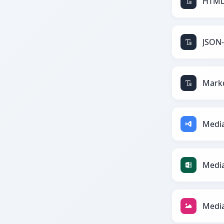
HTML
JSON-
Mark
Medi
Media
Media