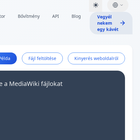
tor
Bővítmény
API
Blog
Vegyél
nekem
egy kávét
Példa
Fájl feltöltése
Kinyerés weboldalról
e a MediaWiki fájlokat