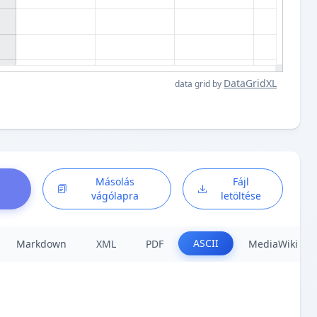
DataGridXL
data grid by
Másolás
Fájl
vágólapra
letöltése
ASCII
Markdown
XML
PDF
MediaWiki