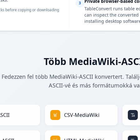
Private browser-based co
3
TableConvert runs table e
ks before copying or downloading
can inspect the converted 
installing desktop softwar
Több MediaWiki-ASC
Fedezzen fel több MediaWiki-ASCII konvertert. Talá
ASCII-vé és más formátumokká val
SCII
CSV-MediaWiki