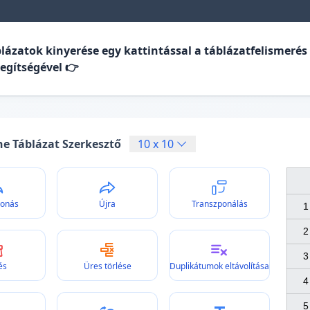
lázatok kinyerése egy kattintással a táblázatfelismerés 
segítségével 👉
ne Táblázat Szerkesztő
10
x
10
vonás
Újra
Transzponálás
1

2

3

és
Üres törlése
Duplikátumok eltávolítása
4

5
