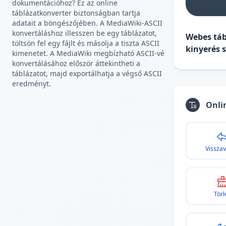
dokumentációhoz? Ez az online
táblázatkonverter biztonságban tartja
adatait a böngészőjében. A MediaWiki-ASCII
konvertáláshoz illesszen be egy táblázatot,
Webes táb
töltsön fel egy fájlt és másolja a tiszta ASCII
kinyerés 
kimenetet. A MediaWiki megbízható ASCII-vé
konvertálásához először áttekintheti a
táblázatot, majd exportálhatja a végső ASCII
eredményt.
Onli
Vissza
Törl