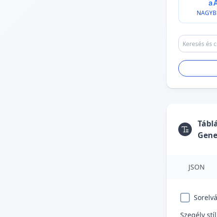
NAGYB
Tábl
Gene
JSON
Sorelvá
Szegély stí