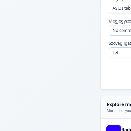
Megjegyzés
Szöveg igaz
Explore m
More tools you'
Rad