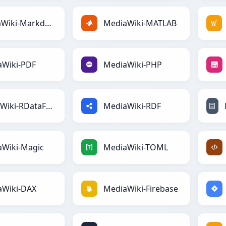
MediaWiki-Markdown
MediaWiki-MATLAB
aWiki-PDF
MediaWiki-PHP
MediaWiki-RDataFrame
MediaWiki-RDF
aWiki-Magic
MediaWiki-TOML
aWiki-DAX
MediaWiki-Firebase