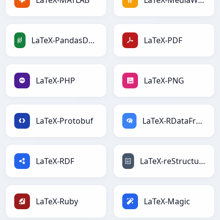
LaTeX-MATLAB
LaTeX-MediaWiki
LaTeX-PandasDataFrame
LaTeX-PDF
LaTeX-PHP
LaTeX-PNG
LaTeX-Protobuf
LaTeX-RDataFrame
LaTeX-RDF
LaTeX-reStructuredText
LaTeX-Ruby
LaTeX-Magic