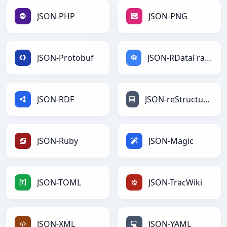
JSON-PHP
JSON-PNG
JSON-Protobuf
JSON-RDataFrame
JSON-RDF
JSON-reStructuredText
JSON-Ruby
JSON-Magic
JSON-TOML
JSON-TracWiki
JSON-XML
JSON-YAML