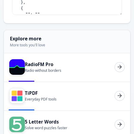
Explore more
More tools you'll love
RadioFM Pro
Radio without borders
TiPDF
Everyday PDF tools
5 Letter Words
Solve word puzzles faster