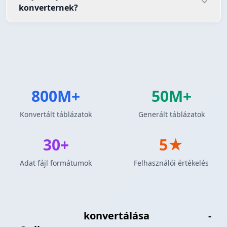
konverternek?
800M+
50M+
Konvertált táblázatok
Generált táblázatok
30+
5★
Adat fájl formátumok
Felhasználói értékelés
LaTeX Táblázat
konvertálása
JSON Tömb
-