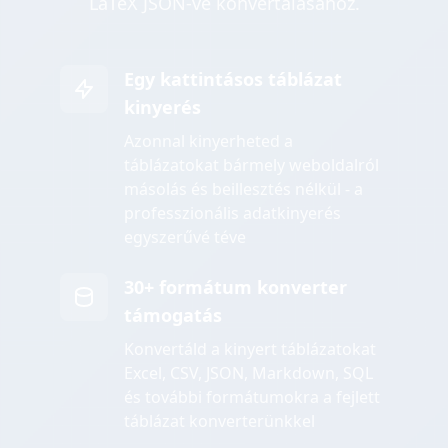
LaTeX JSON-vé konvertálásához.
Egy kattintásos táblázat
kinyerés
Azonnal kinyerheted a
táblázatokat bármely weboldalról
másolás és beillesztés nélkül - a
professzionális adatkinyerés
egyszerűvé téve
30+ formátum konverter
támogatás
Konvertáld a kinyert táblázatokat
Excel, CSV, JSON, Markdown, SQL
és további formátumokra a fejlett
táblázat konverterünkkel