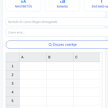
NAGYBETŰS
kisbetűs
Első betű n
Összes cseréje
A
B
C
1

2

3

4

5
