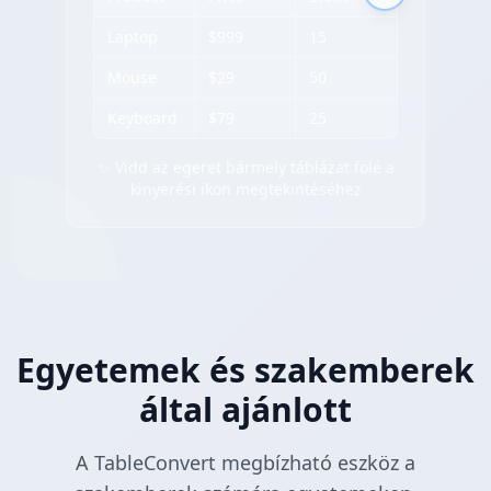
Laptop
$999
15
Mouse
$29
50
Keyboard
$79
25
✨ Vidd az egeret bármely táblázat fölé a
kinyerési ikon megtekintéséhez
Egyetemek és szakemberek
által ajánlott
A TableConvert megbízható eszköz a