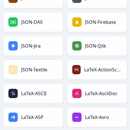
JSON-DAX
JSON-Firebase
JSON-Jira
JSON-Qlik
JSON-Textile
LaTeX-ActionScript
LaTeX-ASCII
LaTeX-AsciiDoc
LaTeX-ASP
LaTeX-Avro