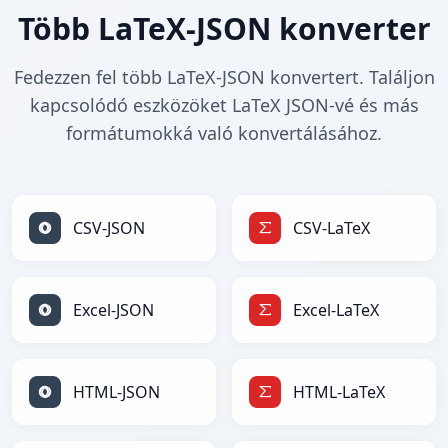
Több LaTeX-JSON konverter
Fedezzen fel több LaTeX-JSON konvertert. Találjon
kapcsolódó eszközöket LaTeX JSON-vé és más
formátumokká való konvertálásához.
CSV-JSON
CSV-LaTeX
Excel-JSON
Excel-LaTeX
HTML-JSON
HTML-LaTeX