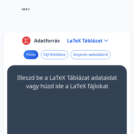
v3.0.1
Adatforrás
LaTeX Táblázat
Példa
Fájl feltöltése
Kinyerés weboldalról
Illeszd be a LaTeX Táblázat adataidat
vagy húzd ide a LaTeX fájlokat