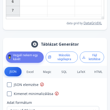
6

7

DataGridXL
data grid by
Táblázat Generátor
Vegyél nekem egy
Másolás
Fájl
kávét
vágólapra
letöltése
JSON
Excel
Magic
SQL
LaTeX
HTML
JSON elemzése
Kimenet minimalizálása
Adat formátum