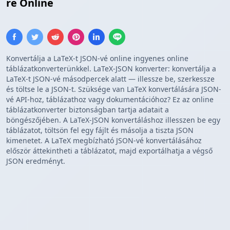
re Online
Konvertálja a LaTeX-t JSON-vé online ingyenes online
táblázatkonverterünkkel. LaTeX-JSON konverter: konvertálja a
LaTeX-t JSON-vé másodpercek alatt — illessze be, szerkessze
és töltse le a JSON-t. Szüksége van LaTeX konvertálására JSON-
vé API-hoz, táblázathoz vagy dokumentációhoz? Ez az online
táblázatkonverter biztonságban tartja adatait a
böngészőjében. A LaTeX-JSON konvertáláshoz illesszen be egy
táblázatot, töltsön fel egy fájlt és másolja a tiszta JSON
kimenetet. A LaTeX megbízható JSON-vé konvertálásához
először áttekintheti a táblázatot, majd exportálhatja a végső
JSON eredményt.