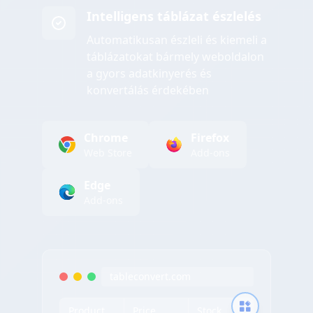
Intelligens táblázat észlelés
Automatikusan észleli és kiemeli a
táblázatokat bármely weboldalon
a gyors adatkinyerés és
konvertálás érdekében
Chrome
Firefox
Web Store
Add-ons
Edge
Add-ons
tableconvert.com
Product
Price
Stock