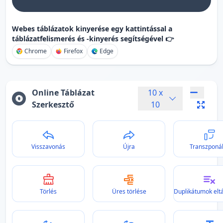
Webes táblázatok kinyerése egy kattintással a
táblázatfelismerés és -kinyerés segítségével 👉
Chrome
Firefox
Edge
Online Táblázat
10
x
Szerkesztő
10
Visszavonás
Újra
Transzponá
Törlés
Üres törlése
Duplikátumok eltá