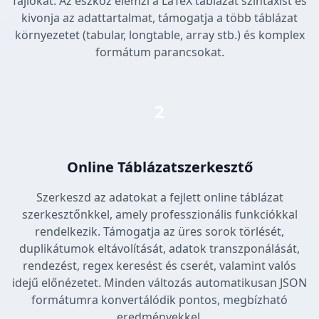
fájlokat. Az eszköz elemzi a LaTeX táblázat szintaxist és
kivonja az adattartalmat, támogatja a több táblázat
környezetet (tabular, longtable, array stb.) és komplex
formátum parancsokat.
2
Online Táblázatszerkesztő
Szerkeszd az adatokat a fejlett online táblázat
szerkesztőnkkel, amely professzionális funkciókkal
rendelkezik. Támogatja az üres sorok törlését,
duplikátumok eltávolítását, adatok transzponálását,
rendezést, regex keresést és cserét, valamint valós
idejű előnézetet. Minden változás automatikusan JSON
formátumra konvertálódik pontos, megbízható
eredményekkel.