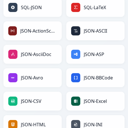
SQL-JSON
SQL-LaTeX
JSON-ActionScript
JSON-ASCII
JSON-AsciiDoc
JSON-ASP
JSON-Avro
JSON-BBCode
JSON-CSV
JSON-Excel
JSON-HTML
JSON-INI