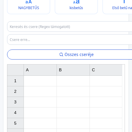
NAGYBETŰS
kisbetűs
Első betű n
Összes cseréje
A
B
C
1

2

3

4

5
