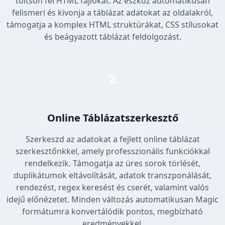
töltsön fel HTML fájlokat. Az eszköz automatikusan
felismeri és kivonja a táblázat adatokat az oldalakról,
támogatja a komplex HTML struktúrákat, CSS stílusokat
és beágyazott táblázat feldolgozást.
2
Online Táblázatszerkesztő
Szerkeszd az adatokat a fejlett online táblázat
szerkesztőnkkel, amely professzionális funkciókkal
rendelkezik. Támogatja az üres sorok törlését,
duplikátumok eltávolítását, adatok transzponálását,
rendezést, regex keresést és cserét, valamint valós
idejű előnézetet. Minden változás automatikusan Magic
formátumra konvertálódik pontos, megbízható
eredményekkel.