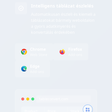
Intelligens táblázat észlelés
Automatikusan észleli és kiemeli a
táblázatokat bármely weboldalon
a gyors adatkinyerés és
konvertálás érdekében
Chrome
Firefox
Web Store
Add-ons
Edge
Add-ons
tableconvert.com
Product
Price
Stock