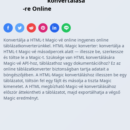
HTML Táblázat
konvertálása
Egyéni
Sablon
-re Online
Konvertálja a HTML-t Magic-vé online ingyenes online
táblázatkonverterünkkel. HTML-Magic konverter: konvertálja a
HTML-t Magic-vé másodpercek alatt — illessze be, szerkessze
és töltse le a Magic-t. Szüksége van HTML konvertálására
Magic-vé API-hoz, táblázathoz vagy dokumentációhoz? Ez az
online táblázatkonverter biztonságban tartja adatait a
böngészőjében. A HTML-Magic konvertáláshoz illesszen be egy
táblázatot, töltsön fel egy fájlt és másolja a tiszta Magic
kimenetet. A HTML megbízható Magic-vé konvertálásához
először áttekintheti a táblázatot, majd exportálhatja a végső
Magic eredményt.