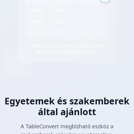
Laptop
$999
15
Mouse
$29
50
Keyboard
$79
25
✨ Vidd az egeret bármely táblázat fölé a
kinyerési ikon megtekintéséhez
Egyetemek és szakemberek
által ajánlott
A TableConvert megbízható eszköz a