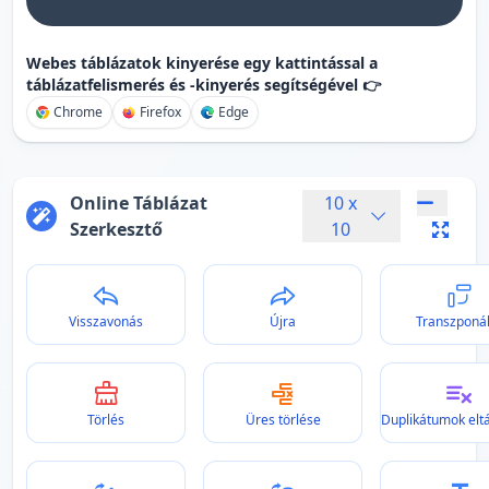
Webes táblázatok kinyerése egy kattintással a
táblázatfelismerés és -kinyerés segítségével 👉
Chrome
Firefox
Edge
Online Táblázat
10
x
Szerkesztő
10
Visszavonás
Újra
Transzponá
Törlés
Üres törlése
Duplikátumok eltá