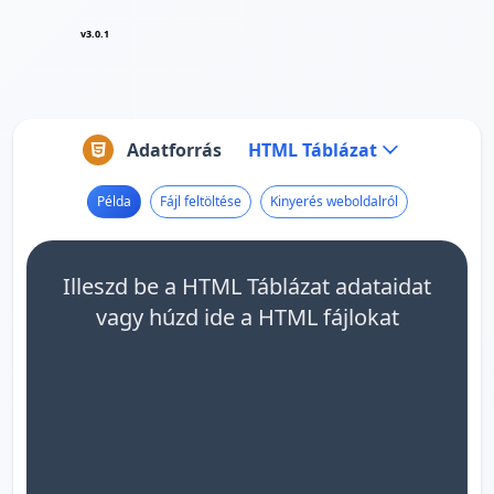
v3.0.1
Adatforrás
HTML Táblázat
Példa
Fájl feltöltése
Kinyerés weboldalról
Illeszd be a HTML Táblázat adataidat
vagy húzd ide a HTML fájlokat