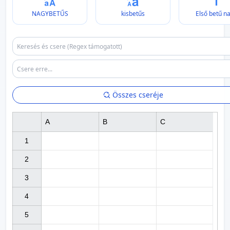
NAGYBETŰS
kisbetűs
Első betű n
Összes cseréje
A
B
C
1

2

3

4

5
