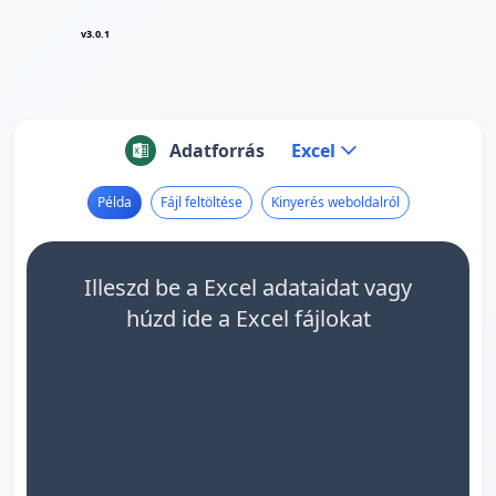
v3.0.1
Adatforrás
Excel
Példa
Fájl feltöltése
Kinyerés weboldalról
Illeszd be a Excel adataidat vagy
húzd ide a Excel fájlokat