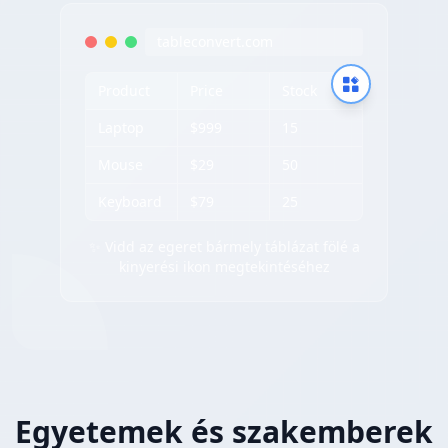
tableconvert.com
Product
Price
Stock
Laptop
$999
15
Mouse
$29
50
Keyboard
$79
25
✨ Vidd az egeret bármely táblázat fölé a
kinyerési ikon megtekintéséhez
Egyetemek és szakemberek