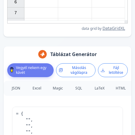
6

7

DataGridXL
data grid by
Táblázat Generátor
Vegyél nekem egy
Másolás
Fájl
kávét
vágólapra
letöltése
JSON
Excel
Magic
SQL
LaTeX
HTML