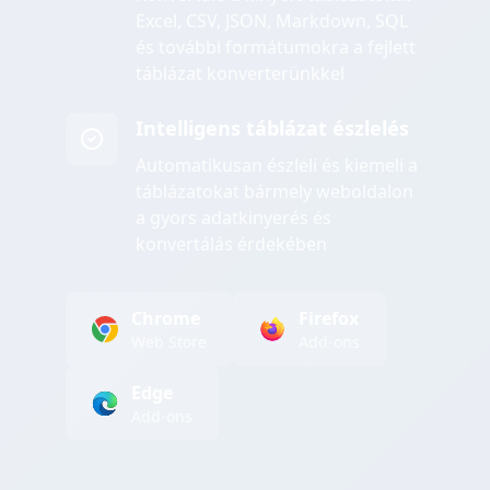
Excel, CSV, JSON, Markdown, SQL
és további formátumokra a fejlett
táblázat konverterünkkel
Intelligens táblázat észlelés
Automatikusan észleli és kiemeli a
táblázatokat bármely weboldalon
a gyors adatkinyerés és
konvertálás érdekében
Chrome
Firefox
Web Store
Add-ons
Edge
Add-ons