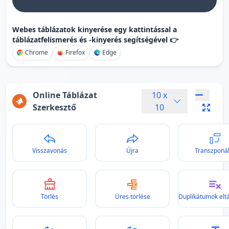
Webes táblázatok kinyerése egy kattintással a
táblázatfelismerés és -kinyerés segítségével 👉
Chrome
Firefox
Edge
Online Táblázat
10
x
Szerkesztő
10
Visszavonás
Újra
Transzponá
Törlés
Üres törlése
Duplikátumok eltá