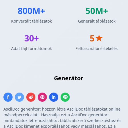
800M+
50M+
Konvertált táblázatok
Generált táblázatok
30+
5★
Adat fájl formátumok
Felhasználói értékelés
AsciiDoc Táblázat
Generátor
AsciiDoc generátor: hozzon létre AsciiDoc táblázatokat online
másodpercek alatt. Használja ezt a AsciiDoc generátort
mintaadatok létrehozásához, táblázatszerű szerkesztéshez és
a AsciiDoc kimenet exportálásához vagy másolásához. Ez a