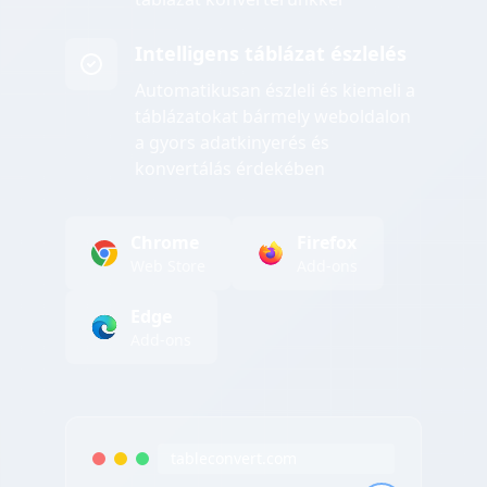
Intelligens táblázat észlelés
Automatikusan észleli és kiemeli a
táblázatokat bármely weboldalon
a gyors adatkinyerés és
konvertálás érdekében
Chrome
Firefox
Web Store
Add-ons
Edge
Add-ons
tableconvert.com