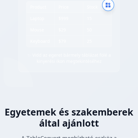
Product
Price
Stock
Laptop
$999
15
Mouse
$29
50
Keyboard
$79
25
✨ Vidd az egeret bármely táblázat fölé a
kinyerési ikon megtekintéséhez
Egyetemek és szakemberek
által ajánlott