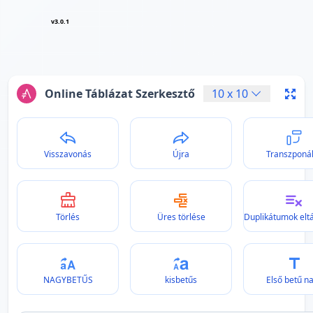
v3.0.1
Online Táblázat Szerkesztő
10
x
10
Visszavonás
Újra
Transzponá
Törlés
Üres törlése
Duplikátumok eltá
NAGYBETŰS
kisbetűs
Első betű n