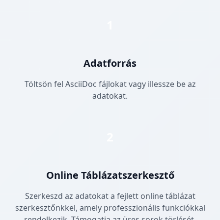
1
Adatforrás
Töltsön fel AsciiDoc fájlokat vagy illessze be az
adatokat.
2
Online Táblázatszerkesztő
Szerkeszd az adatokat a fejlett online táblázat
szerkesztőnkkel, amely professzionális funkciókkal
rendelkezik. Támogatja az üres sorok törlését,