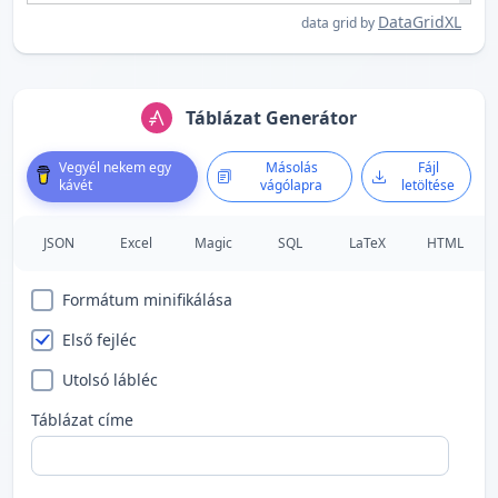
DataGridXL
data grid by
Táblázat Generátor
Vegyél nekem egy
Másolás
Fájl
kávét
vágólapra
letöltése
JSON
Excel
Magic
SQL
LaTeX
HTML
Formátum minifikálása
Első fejléc
Utolsó lábléc
Táblázat címe