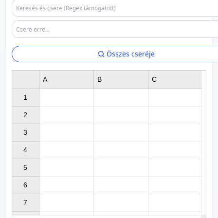
Összes cseréje
A
B
C
1

2

3

4

5

6

7
