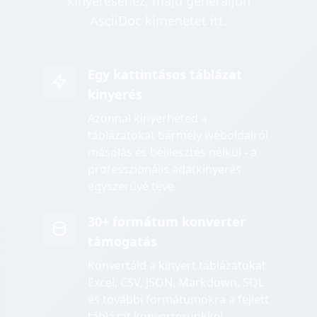
kinyeréséhez, majd generáljon
AsciiDoc kimenetet itt.
Egy kattintásos táblázat
kinyerés
Azonnal kinyerheted a
táblázatokat bármely weboldalról
másolás és beillesztés nélkül - a
professzionális adatkinyerés
egyszerűvé téve
30+ formátum konverter
támogatás
Konvertáld a kinyert táblázatokat
Excel, CSV, JSON, Markdown, SQL
és további formátumokra a fejlett
táblázat konverterünkkel