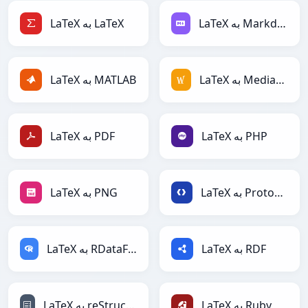
LaTeX به Markdown
LaTeX به LaTeX
LaTeX به MediaWiki
LaTeX به MATLAB
LaTeX به PHP
LaTeX به PDF
LaTeX به Protobuf
LaTeX به PNG
LaTeX به RDF
LaTeX به RDataFrame
LaTeX به Ruby
LaTeX به reStructuredText