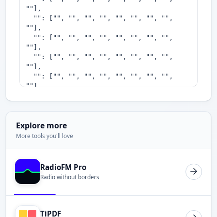
Explore more
More tools you'll love
RadioFM Pro
Radio without borders
TiPDF