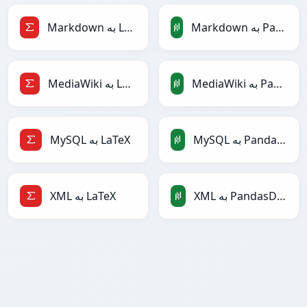
Markdown به PandasDataFrame
Markdown به LaTeX
MediaWiki به PandasDataFrame
MediaWiki به LaTeX
MySQL به PandasDataFrame
MySQL به LaTeX
XML به PandasDataFrame
XML به LaTeX