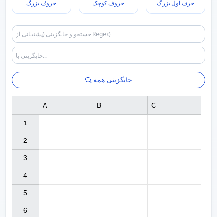
حرف اول بزرگ
حروف کوچک
حروف بزرگ
جایگزینی همه
A
B
C
1

2

3

4

5

6
