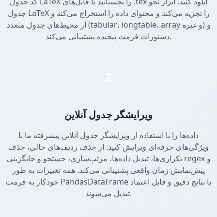
کد جدول LaTeX را بچسبانید یا فایل‌های .tex آپلود کنید. ابزار نحو
جدول LaTeX را تجزیه می‌کند و محتوای داده را استخراج می‌کند و
از محیط‌های جدول متعدد (tabular، longtable، array و غیره) و
دستورات فرمت پیچیده پشتیبانی می‌کند.
2
ویرایشگر جدول آنلاین
داده‌ها را با استفاده از ویرایشگر جدول آنلاین پیشرفته ما با
ویژگی‌های حرفه‌ای ویرایش کنید. از حذف ردیف‌های خالی، حذف
تکراری‌ها، تبدیل داده‌ها، مرتب‌سازی، جستجو و جایگزینی regex و
پیش‌نمایش زمان واقعی پشتیبانی می‌کند. همه تغییرات به طور
خودکار به فرمت PandasDataFrame با نتایج دقیق و قابل اعتماد
تبدیل می‌شوند.