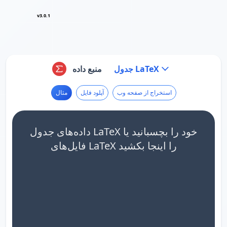
v3.0.1
جدول LaTeX
منبع داده
استخراج از صفحه وب
آپلود فایل
مثال
داده‌های جدول LaTeX خود را بچسبانید یا
فایل‌های LaTeX را اینجا بکشید