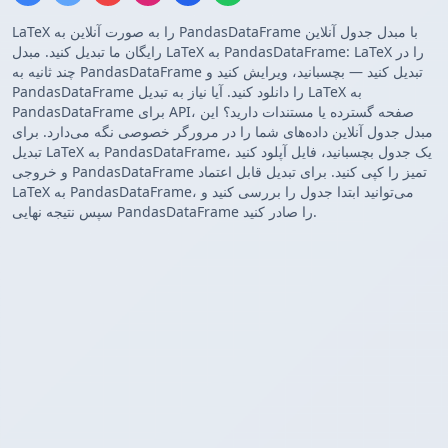
LaTeX را به صورت آنلاین به PandasDataFrame با مبدل جدول آنلاین
رایگان ما تبدیل کنید. مبدل LaTeX به PandasDataFrame: LaTeX را در
چند ثانیه به PandasDataFrame تبدیل کنید — بچسبانید، ویرایش کنید و
PandasDataFrame را دانلود کنید. آیا نیاز به تبدیل LaTeX به
PandasDataFrame برای API، صفحه گسترده یا مستندات دارید؟ این
مبدل جدول آنلاین داده‌های شما را در مرورگر خصوصی نگه می‌دارد. برای
تبدیل LaTeX به PandasDataFrame، یک جدول بچسبانید، فایل آپلود کنید
و خروجی PandasDataFrame تمیز را کپی کنید. برای تبدیل قابل اعتماد
LaTeX به PandasDataFrame، می‌توانید ابتدا جدول را بررسی کنید و
سپس نتیجه نهایی PandasDataFrame را صادر کنید.