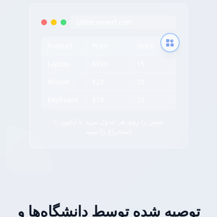
tableconvert.com
Product
Price
Stock
Laptop
$999
15
Mouse
$29
50
Keyboard
$79
25
✨ موس را روی هر جدول ببرید تا آیکون
استخراج را ببینید
توصیه شده توسط دانشگاه‌ها و