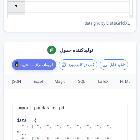
7

DataGridXL
data grid by
تولیدکننده جدول
دانلود فایل
کپی در کلیپ‌بورد
قهوه‌ای برای ما بخرید
JSON
Excel
Magic
SQL
LaTeX
HTML