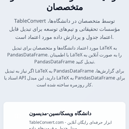
متخصصان
TableConvert توسط متخصصان در دانشگاه‌ها،
مؤسسات تحقیقاتی و تیم‌های توسعه برای تبدیل قابل
اعتماد جدول و پردازش داده مورد اعتماد است.
مورد اعتماد دانشگاه‌ها و متخصصان برای تبدیل LaTeX به
PandasDataFrame. با اطمینان LaTeX را به صورت آنلاین به
PandasDataFrame تبدیل کنید.
اگر نیاز به تبدیل LaTeX به PandasDataFrame برای گزارش‌ها،
اسناد یا API دارید، این مبدل LaTeX به PandasDataFrame برای
کار روزمره ساخته شده است.
دانشگاه ویسکانسین-مدیسون
TableConvert.com - ابزار حرفه‌ای رایگان آنلاین
مبدل جدول و فرمت‌های داده