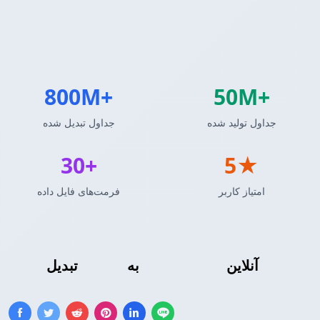
800M+
50M+
جداول تولید شده
جداول تبدیل شده
30+
5★
امتیاز کاربر
فرمت‌های فایل داده
DataFrame پاندا
آنلاین
به
جدول LaTeX
تبدیل