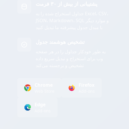
پشتیبانی از بیش از ۳۰ فرمت
جداول استخراج شده را به Excel، CSV،
JSON، Markdown، SQL و موارد دیگر
با مبدل جدول پیشرفته ما تبدیل کنید
تشخیص هوشمند جدول
به طور خودکار جداول را در هر صفحه
وب برای استخراج و تبدیل سریع داده
تشخیص و برجسته می‌کند
Chrome
Firefox
Web Store
Add-ons
Edge
Add-ons