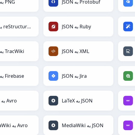
JSON به PNG
JSON به Protobuf
JSON به reStructuredText
JSON به Ruby
JSON به TracWiki
JSON به XML
JSON به Firebase
JSON به Jira
LaTeX به Avro
LaTeX به JSON
MediaWiki به Avro
MediaWiki به JSON