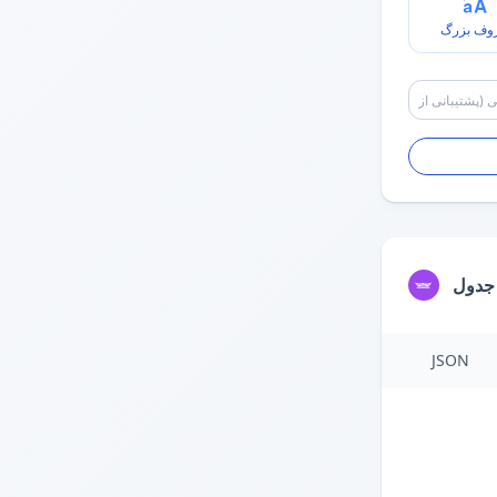
حروف بز
تولید
JSON