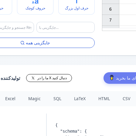
رگ
حروف کوچک
حرف اول بزرگ
6

7

جایگزینی همه
کننده جدول
قهوه‌ای برا
ما را در X دنبال کنید
Excel
Magic
SQL
LaTeX
HTML
CSV