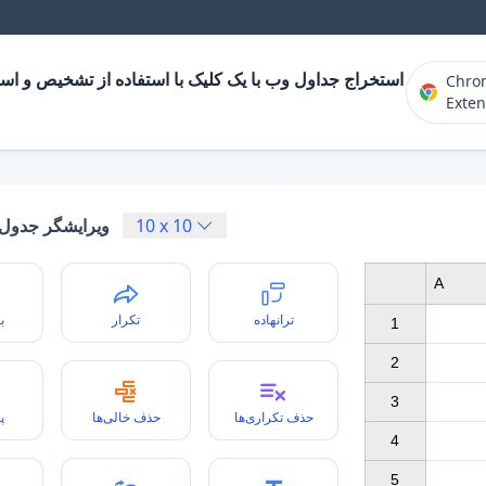
اول وب با یک کلیک با استفاده از تشخیص و استخراج جدول
Chro
Exten
شگر جدول آنلاین
10
x
10
A
ی
تکرار
ترانهاده
1

2

3

ن
حذف خالی‌ها
حذف تکراری‌ها
4

5
