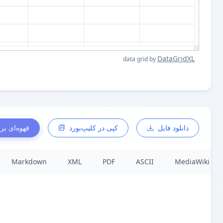
DataGridXL
data grid by
ی ما بخرید
کپی در کلیپ‌بورد
دانلود فایل
Markdown
XML
PDF
ASCII
MediaWiki