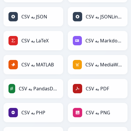
CSV به JSONLines
CSV به JSON
CSV به Markdown
CSV به LaTeX
CSV به MediaWiki
CSV به MATLAB
CSV به PDF
CSV به PandasDataFrame
CSV به PNG
CSV به PHP