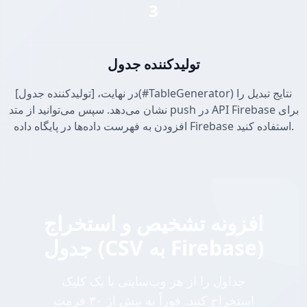
3
تولیدکننده جدول
در نهایت، [تولیدکننده جدول](#TableGenerator) نتایج تبدیل را
نشان می‌دهد. سپس می‌توانید از متد push در API Firebase برای
افزودن به فهرست داده‌ها در پایگاه داده Firebase استفاده کنید.
افزونه تشخیص و استخراج
جدول (CSV به Firebase)
جداول را از هر وب‌سایتی با یک کلیک
استخراج کنید. فوراً به بیش از ۳۰ فرمت