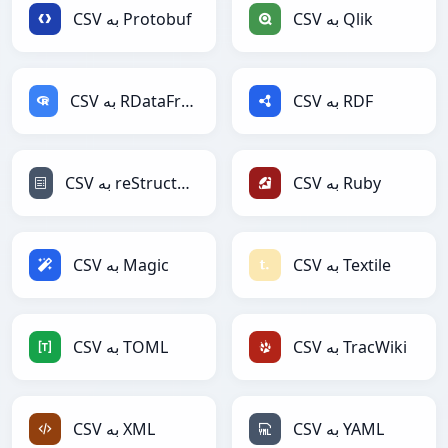
CSV به Qlik
CSV به Protobuf
CSV به RDF
CSV به RDataFrame
CSV به Ruby
CSV به reStructuredText
CSV به Textile
CSV به Magic
CSV به TracWiki
CSV به TOML
CSV به YAML
CSV به XML