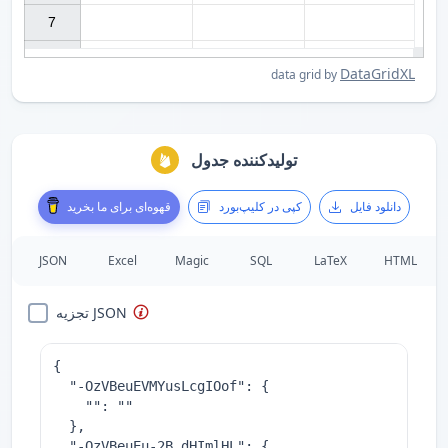
7

DataGridXL
data grid by
تولیدکننده جدول
دانلود فایل
کپی در کلیپ‌بورد
قهوه‌ای برای ما بخرید
JSON
Excel
Magic
SQL
LaTeX
HTML
تجزیه JSON