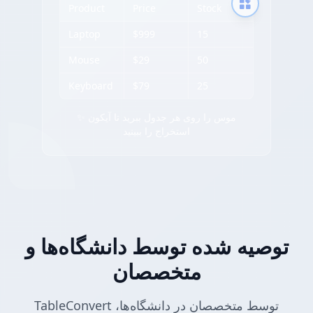
Product
Price
Stock
Laptop
$999
15
Mouse
$29
50
Keyboard
$79
25
✨ موس را روی هر جدول ببرید تا آیکون
استخراج را ببینید
توصیه شده توسط دانشگاه‌ها و
متخصصان
TableConvert توسط متخصصان در دانشگاه‌ها،