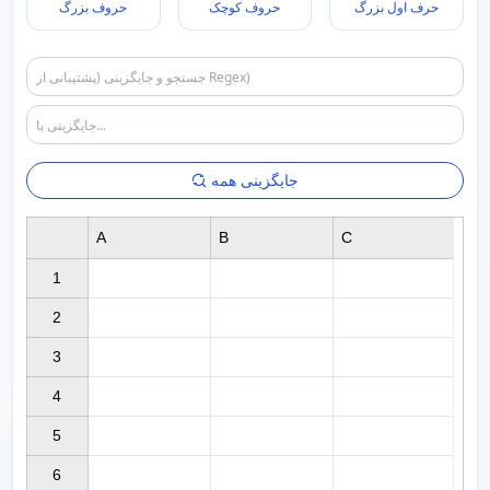
حرف اول بزرگ
حروف کوچک
حروف بزرگ
جایگزینی همه
A
B
C
1

2

3

4

5

6
