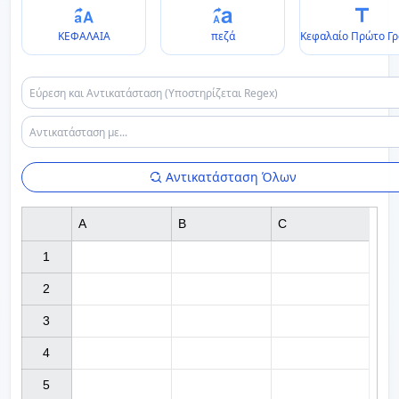
ΚΕΦΑΛΑΙΑ
πεζά
Κεφαλαίο Πρώτο Γ
Αντικατάσταση Όλων
A
B
C
1

2

3

4

5
