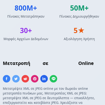
800M+
50M+
Πίνακες Μετατράπηκαν
Πίνακες Δημιουργήθηκαν
30+
5★
Μορφές Αρχείων Δεδομένων
Αξιολόγηση Χρήστη
Μετατροπή
XML
σε
Εικόνα JPEG
Online
Μετατρέψτε XML σε JPEG online με τον δωρεάν online
μετατροπέα πινάκων μας. Μετατροπέας XML σε JPEG:
μετατρέψτε XML σε JPEG σε δευτερόλεπτα — επικολλήστε,
επεξεργαστείτε και κατεβάστε JPEG. Χρειάζεστε να