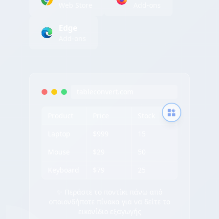
Web Store
Add-ons
Edge
Add-ons
tableconvert.com
Product
Price
Stock
Laptop
$999
15
Mouse
$29
50
Keyboard
$79
25
✨ Περάστε το ποντίκι πάνω από
οποιονδήποτε πίνακα για να δείτε το
εικονίδιο εξαγωγής