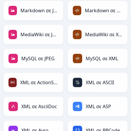
Markdown σε JPEG
Markdown σε XML
MediaWiki σε JPEG
MediaWiki σε XML
MySQL σε JPEG
MySQL σε XML
XML σε ActionScript
XML σε ASCII
XML σε AsciiDoc
XML σε ASP
XML σε Avro
XML σε BBCode