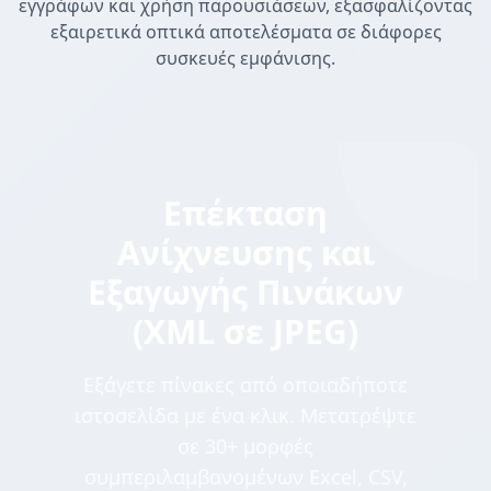
εγγράφων και χρήση παρουσιάσεων, εξασφαλίζοντας
εξαιρετικά οπτικά αποτελέσματα σε διάφορες
συσκευές εμφάνισης.
Επέκταση
Ανίχνευσης και
Εξαγωγής Πινάκων
(XML σε JPEG)
Εξάγετε πίνακες από οποιαδήποτε
ιστοσελίδα με ένα κλικ. Μετατρέψτε
σε 30+ μορφές
συμπεριλαμβανομένων Excel, CSV,