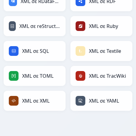
XML σε RDataFrame
XML σε RDF
XML σε reStructuredText
XML σε Ruby
XML σε SQL
XML σε Textile
XML σε TOML
XML σε TracWiki
XML σε XML
XML σε YAML