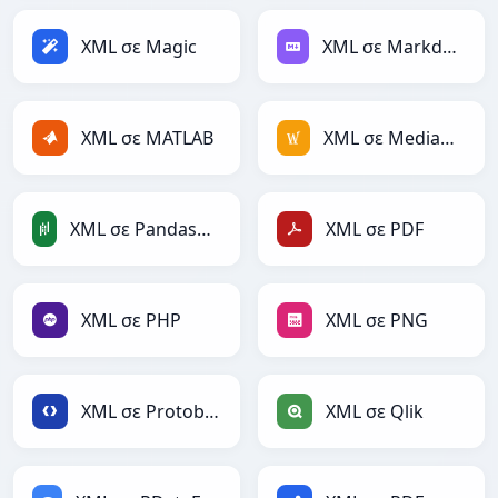
XML σε Magic
XML σε Markdown
XML σε MATLAB
XML σε MediaWiki
XML σε PandasDataFrame
XML σε PDF
XML σε PHP
XML σε PNG
XML σε Protobuf
XML σε Qlik