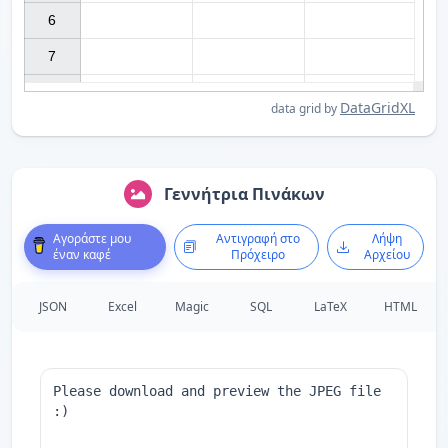
6

7

DataGridXL
data grid by
Γεννήτρια Πινάκων
Αγοράστε μου
Αντιγραφή στο
Λήψη
έναν καφέ
Πρόχειρο
Αρχείου
JSON
Excel
Magic
SQL
LaTeX
HTML