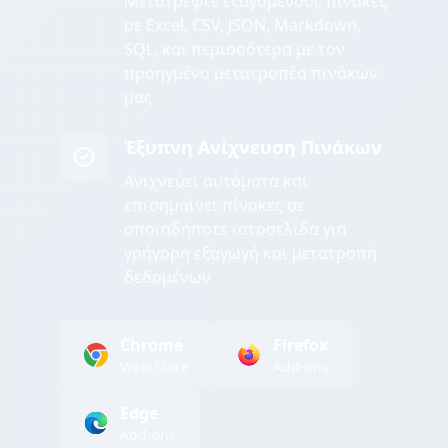
Μετατρέψτε εξαγόμενους πίνακες
σε Excel, CSV, JSON, Markdown,
SQL, και περισσότερα με τον
προηγμένο μετατροπέα πινάκων
μας
Έξυπνη Ανίχνευση Πινάκων
Ανιχνεύει αυτόματα και
επισημαίνει πίνακες σε
οποιαδήποτε ιστοσελίδα για
γρήγορη εξαγωγή και μετατροπή
δεδομένων
Chrome
Firefox
Web Store
Add-ons
Edge
Add-ons