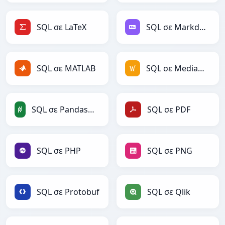
SQL σε LaTeX
SQL σε Markdown
SQL σε MATLAB
SQL σε MediaWiki
SQL σε PandasDataFrame
SQL σε PDF
SQL σε PHP
SQL σε PNG
SQL σε Protobuf
SQL σε Qlik