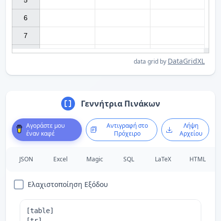
5

6

7

DataGridXL
data grid by
Γεννήτρια Πινάκων
Αγοράστε μου
Αντιγραφή στο
Λήψη
έναν καφέ
Πρόχειρο
Αρχείου
JSON
Excel
Magic
SQL
LaTeX
HTML
Ελαχιστοποίηση Εξόδου