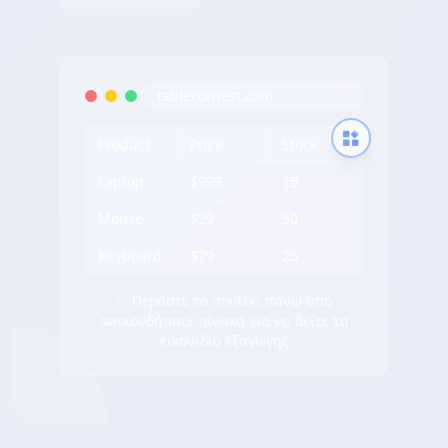
tableconvert.com
Product
Price
Stock
Laptop
$999
15
Mouse
$29
50
Keyboard
$79
25
✨ Περάστε το ποντίκι πάνω από
οποιονδήποτε πίνακα για να δείτε το
εικονίδιο εξαγωγής