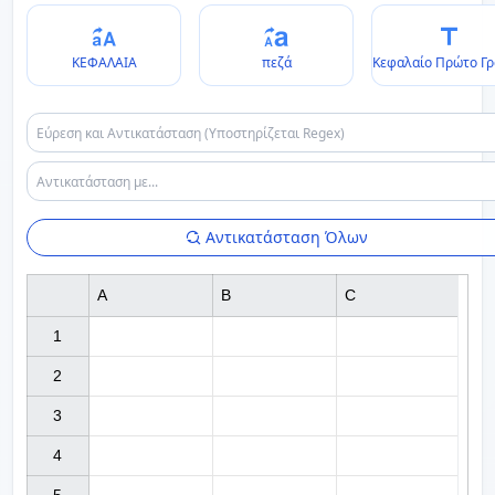
ΚΕΦΑΛΑΙΑ
πεζά
Κεφαλαίο Πρώτο Γ
Αντικατάσταση Όλων
A
B
C
1

2

3

4
