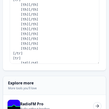
Explore more
More tools you'll love
RadioFM Pro
Radio without borders