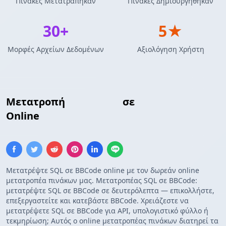
Πίνακες Μετατράπηκαν
Πίνακες Δημιουργήθηκαν
30+
5★
Μορφές Αρχείων Δεδομένων
Αξιολόγηση Χρήστη
Μετατροπή
Insert SQL
σε
Πίνακας BBCode
Online
Μετατρέψτε SQL σε BBCode online με τον δωρεάν online
μετατροπέα πινάκων μας. Μετατροπέας SQL σε BBCode:
μετατρέψτε SQL σε BBCode σε δευτερόλεπτα — επικολλήστε,
επεξεργαστείτε και κατεβάστε BBCode. Χρειάζεστε να
μετατρέψετε SQL σε BBCode για API, υπολογιστικό φύλλο ή
τεκμηρίωση; Αυτός ο online μετατροπέας πινάκων διατηρεί τα