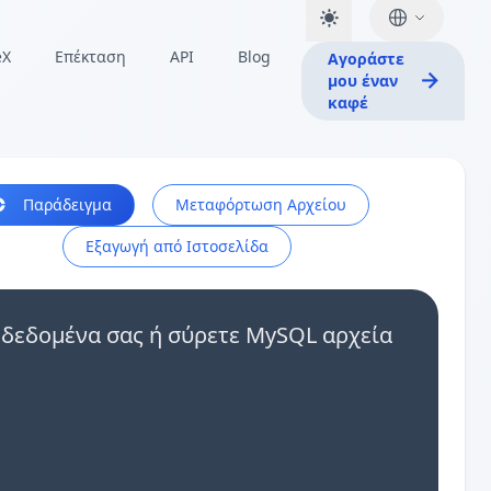
eX
Επέκταση
API
Blog
Αγοράστε
μου έναν
καφέ
Παράδειγμα
Μεταφόρτωση Αρχείου
Εξαγωγή από Ιστοσελίδα
δεδομένα σας ή σύρετε MySQL αρχεία