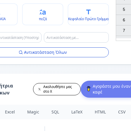
5

ΑΙΑ
πεζά
Κεφαλαίο Πρώτο Γράμμα
6

7

Αντικατάσταση Όλων
ήτρια
Αγοράστε μου έναν
Ακολουθήστε μας
στο X
καφέ
άκων
Excel
Magic
SQL
LaTeX
HTML
CSV