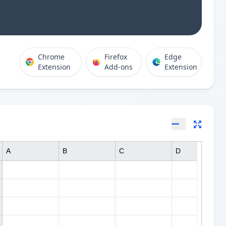
Chrome
Firefox
Edge
Extension
Add-ons
Extension
A
B
C
D