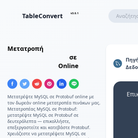
v3.0.1
TableConvert
Μετατροπή
Αποτελέσματα
Ερωτήματος MySQL
σε
Πηγ
Protocol Buffers
Online
Δεδ
Επι
Μετατρέψτε MySQL σε Protobuf online με
τον δωρεάν online μετατροπέα πινάκων μας.
Μετατροπέας MySQL σε Protobuf:
μετατρέψτε MySQL σε Protobuf σε
δευτερόλεπτα — επικολλήστε,
επεξεργαστείτε και κατεβάστε Protobuf.
Χρειάζεστε να μετατρέψετε MySQL σε