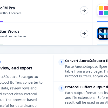
ioFM Pro
 without borders
tter Words
 word puzzles faster
Convert Αποτελέσματα Ερ
E
1
Paste Αποτελέσματα Ερωτήμ
eview, and export
table from a web page. Th
Protocol Buffers, so you ca
ποτελέσματα Ερωτήματος
tocol Buffers converter to
Protocol Buffers output d
 data, review rows and
2
Each output format has its
d export clean Protocol
and file extensions. Befor
put. The browser-based
result will be used in an A
useful for data cleanup,