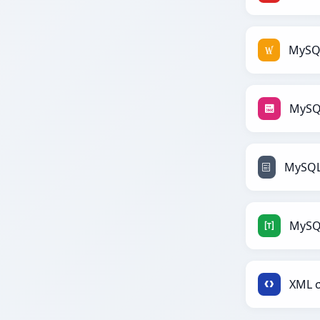
MySQ
MySQ
XML σ