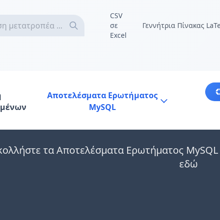
CSV
σε
Γεννήτρια Πίνακας LaT
Excel
ή
Αποτελέσματα Ερωτήματος
ομένων
MySQL
κολλήστε τα Αποτελέσματα Ερωτήματος MySQL 
εδώ