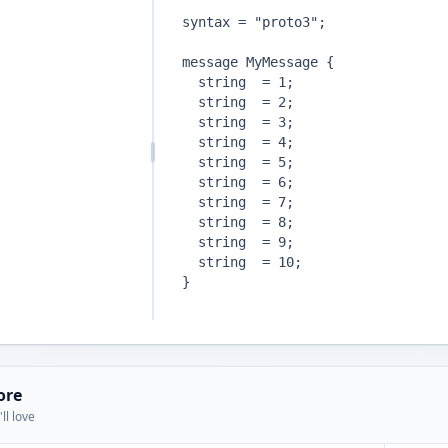
ore
ll love