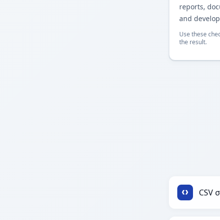
reports, do
and develop
Use these chec
the result.
CSV σ