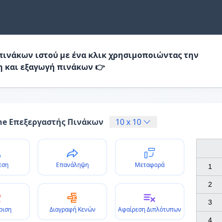
πινάκων ιστού με ένα κλικ χρησιμοποιώντας την
η και εξαγωγή πινάκων 👉
ne Επεξεργαστής Πινάκων
10
x
10
εση
Επανάληψη
Μεταφορά
1

2

3

ριση
Διαγραφή Κενών
Αφαίρεση Διπλότυπων
4
