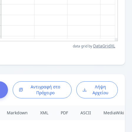
DataGridXL
data grid by
Αντιγραφή στο
Λήψη
Πρόχειρο
Αρχείου
Markdown
XML
PDF
ASCII
MediaWiki