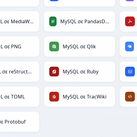
MySQL σε MediaWiki
MySQL σε PandasDataFrame
L σε PNG
MySQL σε Qlik
MySQL σε reStructuredText
MySQL σε Ruby
L σε TOML
MySQL σε TracWiki
ε Protobuf