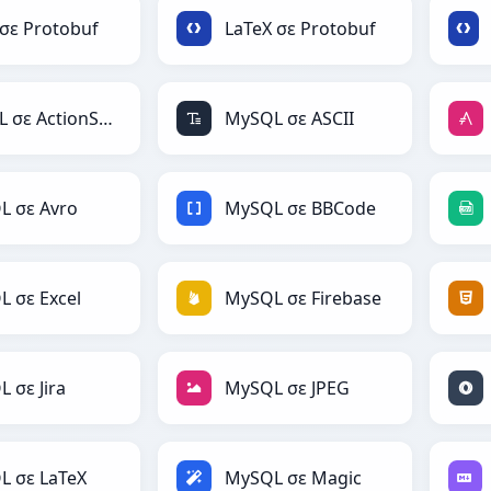
σε Protobuf
LaTeX σε Protobuf
MySQL σε ActionScript
MySQL σε ASCII
L σε Avro
MySQL σε BBCode
 σε Excel
MySQL σε Firebase
 σε Jira
MySQL σε JPEG
L σε LaTeX
MySQL σε Magic