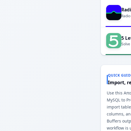
Rad
Radio
5 Le
Solve
QUICK GUID
Import, r
Use this Α
MySQL to Pro
import table
columns, an
Buffers out
workflow is 