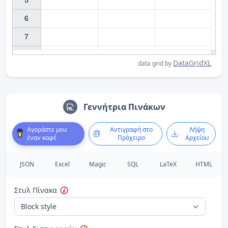
5

6

7

DataGridXL
data grid by
Γεννήτρια Πινάκων
Αγοράστε μου
Αντιγραφή στο
Λήψη
έναν καφέ
Πρόχειρο
Αρχείου
JSON
Excel
Magic
SQL
LaTeX
HTML
Στυλ Πίνακα