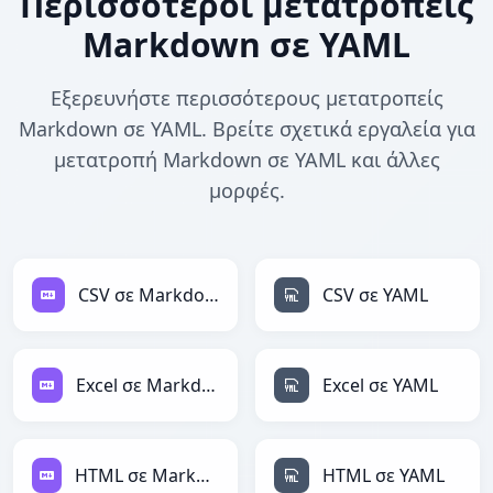
Περισσότεροι μετατροπείς
Markdown σε YAML
Εξερευνήστε περισσότερους μετατροπείς
Markdown σε YAML. Βρείτε σχετικά εργαλεία για
μετατροπή Markdown σε YAML και άλλες
μορφές.
CSV σε Markdown
CSV σε YAML
Excel σε Markdown
Excel σε YAML
HTML σε Markdown
HTML σε YAML