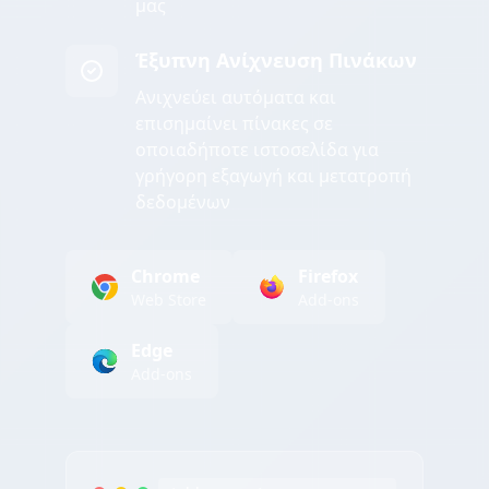
μας
Έξυπνη Ανίχνευση Πινάκων
Ανιχνεύει αυτόματα και
επισημαίνει πίνακες σε
οποιαδήποτε ιστοσελίδα για
γρήγορη εξαγωγή και μετατροπή
δεδομένων
Chrome
Firefox
Web Store
Add-ons
Edge
Add-ons