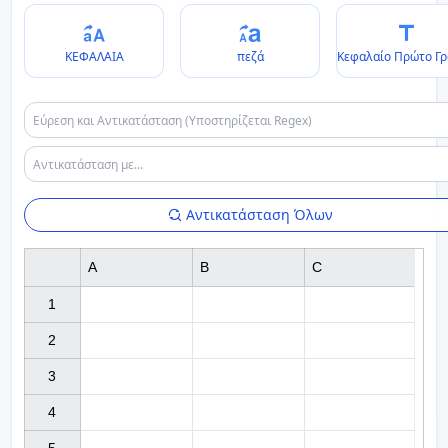
ΚΕΦΑΛΑΙΑ
πεζά
Κεφαλαίο Πρώτο Γ
Αντικατάσταση Όλων
A
B
C
1

2

3

4
