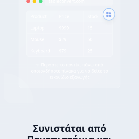
tableconvert.com
Product
Price
Stock
Laptop
$999
15
Mouse
$29
50
Keyboard
$79
25
✨ Περάστε το ποντίκι πάνω από
οποιονδήποτε πίνακα για να δείτε το
εικονίδιο εξαγωγής
Συνιστάται από