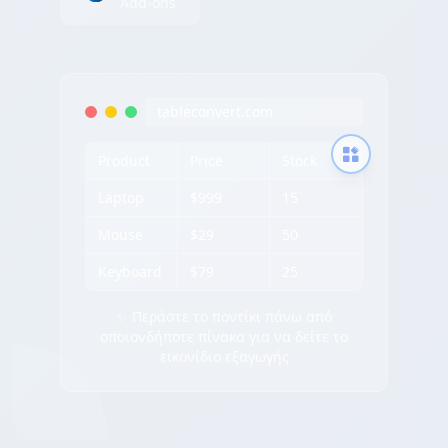
Add-ons
tableconvert.com
Product
Price
Stock
Laptop
$999
15
Mouse
$29
50
Keyboard
$79
25
✨ Περάστε το ποντίκι πάνω από
οποιονδήποτε πίνακα για να δείτε το
εικονίδιο εξαγωγής