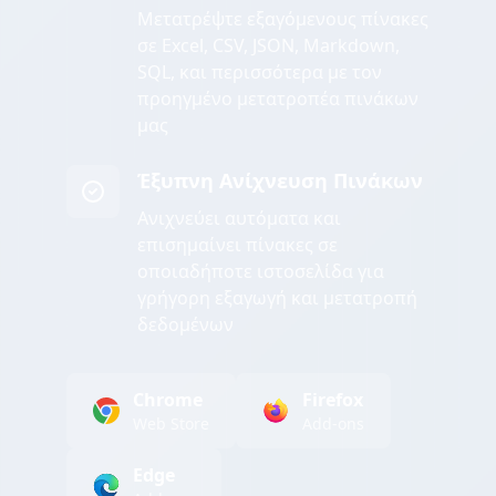
Μετατρέψτε εξαγόμενους πίνακες
σε Excel, CSV, JSON, Markdown,
SQL, και περισσότερα με τον
προηγμένο μετατροπέα πινάκων
μας
Έξυπνη Ανίχνευση Πινάκων
Ανιχνεύει αυτόματα και
επισημαίνει πίνακες σε
οποιαδήποτε ιστοσελίδα για
γρήγορη εξαγωγή και μετατροπή
δεδομένων
Chrome
Firefox
Web Store
Add-ons
Edge