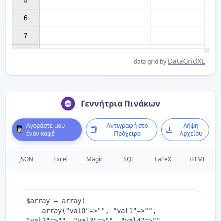
5

6

7

DataGridXL
data grid by
Γεννήτρια Πινάκων
Αγοράστε μου
Αντιγραφή στο
Λήψη
έναν καφέ
Πρόχειρο
Αρχείου
JSON
Excel
Magic
SQL
LaTeX
HTML