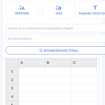
ΚΕΦΑΛΑΙΑ
πεζά
Κεφαλαίο Πρώτο Γ
Αντικατάσταση Όλων
A
B
C
1

2

3

4
