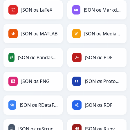
JSON σε LaTeX
JSON σε Markdown
JSON σε MATLAB
JSON σε MediaWiki
JSON σε PandasDataFrame
JSON σε PDF
JSON σε PNG
JSON σε Protobuf
JSON σε RDataFrame
JSON σε RDF
JSON σε reStructuredText
JSON σε Ruby