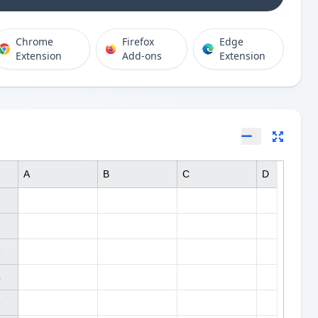
Chrome
Firefox
Edge
Extension
Add-ons
Extension
A
B
C
D









