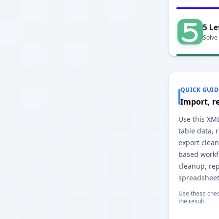
5 Le
Solve
QUICK GUID
Import, r
Use this XML
table data,
export clean
based workfl
cleanup, re
spreadsheet
Use these chec
the result.