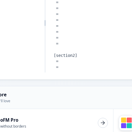
ore
ll love
ioFM Pro
 without borders