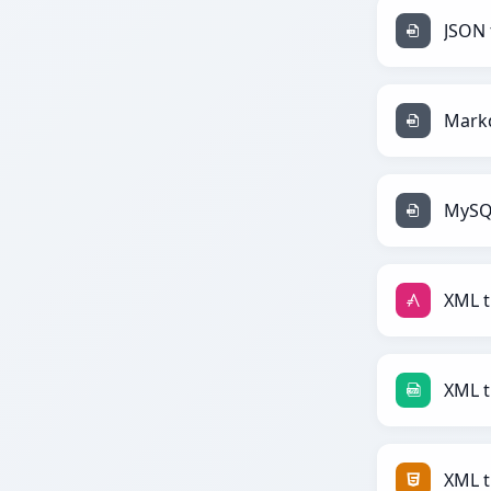
JSON t
Markd
MySQL
XML t
XML t
XML t