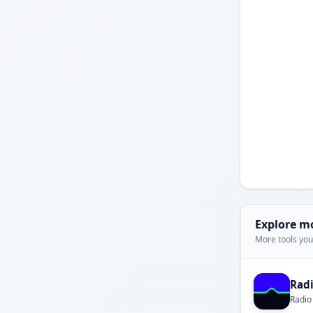
Explore m
More tools you'
Rad
Radio