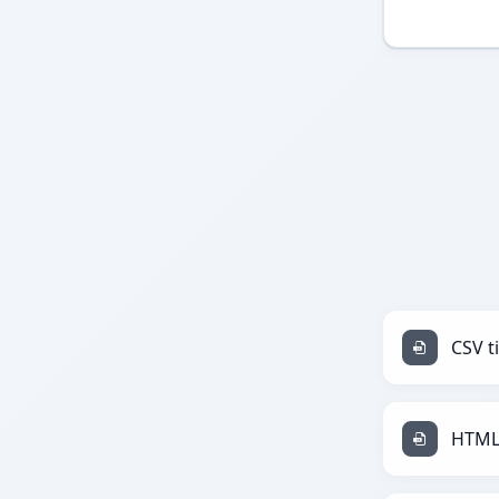
CSV ti
HTML 