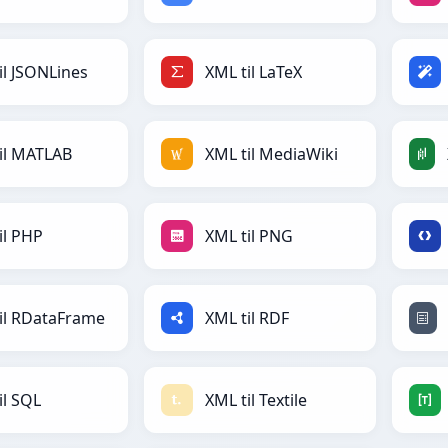
il JSONLines
XML til LaTeX
il MATLAB
XML til MediaWiki
il PHP
XML til PNG
il RDataFrame
XML til RDF
il SQL
XML til Textile