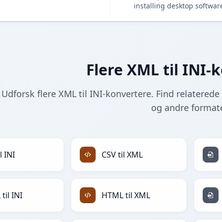
installing desktop softwar
Flere XML til INI-
Udforsk flere XML til INI-konvertere. Find relaterede 
og andre formate
l INI
CSV til XML
til INI
HTML til XML