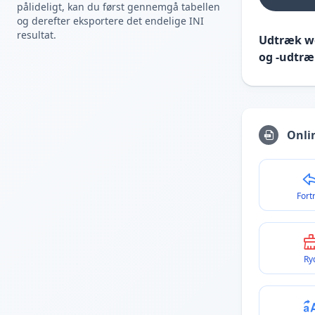
pålideligt, kan du først gennemgå tabellen
og derefter eksportere det endelige INI
resultat.
Udtræk we
og -udtræ
Onli
Fort
Ry