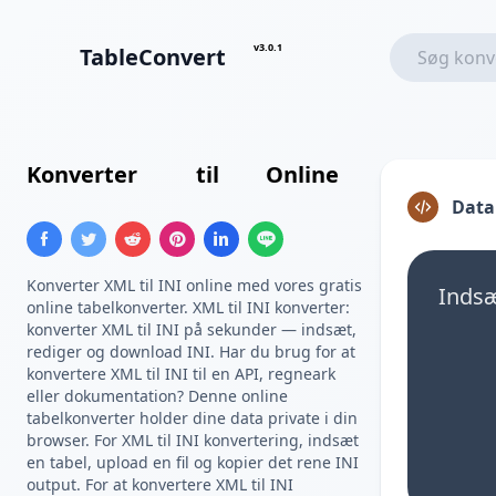
v3.0.1
TableConvert
Konverter
XML
til
INI
Online
Data
Konverter XML til INI online med vores gratis
Indsæ
online tabelkonverter. XML til INI konverter:
konverter XML til INI på sekunder — indsæt,
rediger og download INI. Har du brug for at
konvertere XML til INI til en API, regneark
eller dokumentation? Denne online
tabelkonverter holder dine data private i din
browser. For XML til INI konvertering, indsæt
en tabel, upload en fil og kopier det rene INI
output. For at konvertere XML til INI