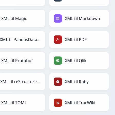
XML til Magic
XML til Markdown
XML til PandasDataFrame
XML til PDF
XML til Protobuf
XML til Qlik
XML til reStructuredText
XML til Ruby
XML til TOML
XML til TracWiki