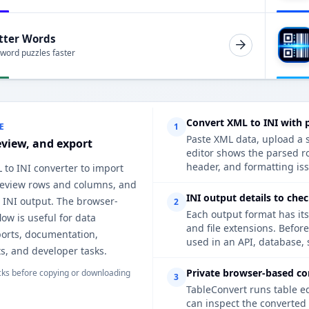
tter Words
 word puzzles faster
Convert XML to INI with 
E
1
Paste XML data, upload a s
eview, and export
editor shows the parsed ro
header, and formatting iss
 to INI converter to import
 review rows and columns, and
INI output details to che
 INI output. The browser-
2
Each output format has its
ow is useful for data
and file extensions. Befor
ports, documentation,
used in an API, database, 
s, and developer tasks.
Private browser-based co
ks before copying or downloading
3
TableConvert runs table e
can inspect the converted 