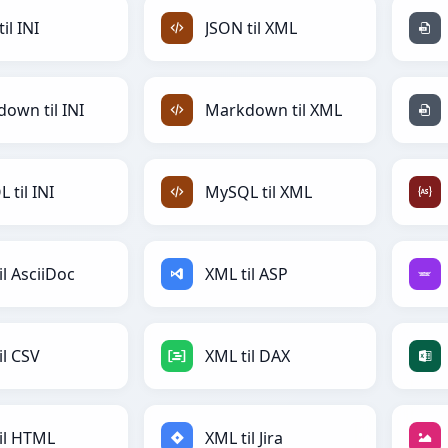
il INI
JSON til XML
own til INI
Markdown til XML
 til INI
MySQL til XML
il AsciiDoc
XML til ASP
il CSV
XML til DAX
il HTML
XML til Jira