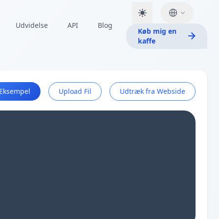
Udvidelse
API
Blog
Køb mig en
kaffe
Eksempel
Upload Fil
Udtræk fra Webside