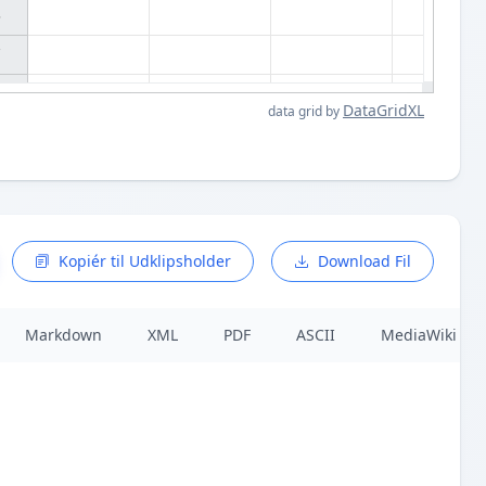




DataGridXL
data grid by
Kopiér til Udklipsholder
Download Fil
Markdown
XML
PDF
ASCII
MediaWiki