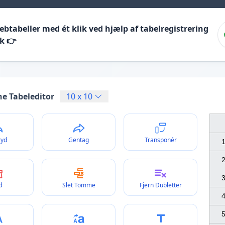
btabeller med ét klik ved hjælp af tabelregistrering
k 👉
ne Tabeleditor
10
x
10
ryd
Gentag
Transponér
1
2
3
d
Slet Tomme
Fjern Dubletter
4
5