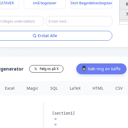
GSTAVER
små bogstaver
Stort Begyndelsesbogstav
6
7
Erstat Alle
lgenerator
Køb mig en kaffe
Følg os på X
Excel
Magic
SQL
LaTeX
HTML
CSV