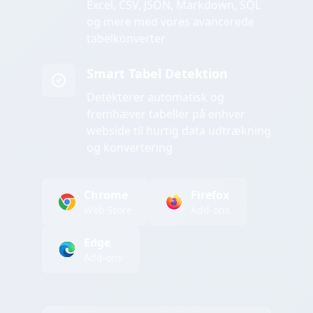
Excel, CSV, JSON, Markdown, SQL
og mere med vores avancerede
tabelkonverter
Smart Tabel Detektion
Detekterer automatisk og
fremhæver tabeller på enhver
webside til hurtig data udtrækning
og konvertering
Chrome
Firefox
Web Store
Add-ons
Edge
Add-ons