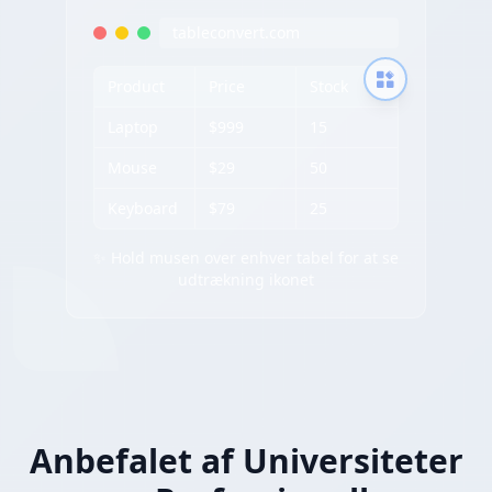
tableconvert.com
Product
Price
Stock
Laptop
$999
15
Mouse
$29
50
Keyboard
$79
25
✨ Hold musen over enhver tabel for at se
udtrækning ikonet
Anbefalet af Universiteter