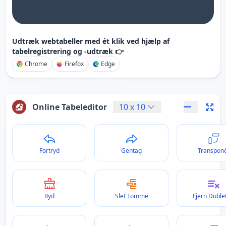
Udtræk webtabeller med ét klik ved hjælp af
tabelregistrering og -udtræk 👉
Chrome
Firefox
Edge
Online Tabeleditor
10
x
10
Fortryd
Gentag
Transpon
Ryd
Slet Tomme
Fjern Duble