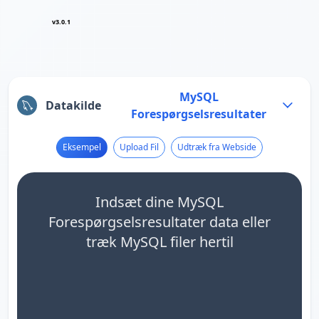
v3.0.1
MySQL
Datakilde
Forespørgselsresultater
Eksempel
Upload Fil
Udtræk fra Webside
Indsæt dine MySQL
Forespørgselsresultater data eller
træk MySQL filer hertil