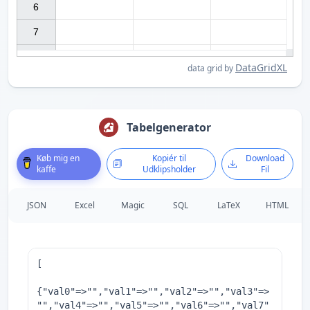
6

7

DataGridXL
data grid by
Tabelgenerator
Køb mig en
Kopiér til
Download
kaffe
Udklipsholder
Fil
JSON
Excel
Magic
SQL
LaTeX
HTML