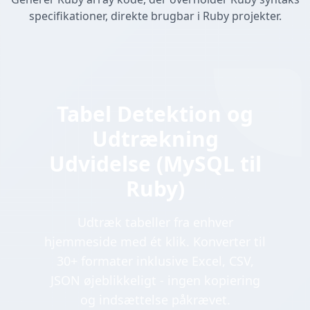
specifikationer, direkte brugbar i Ruby projekter.
Tabel Detektion og
Udtrækning
Udvidelse (MySQL til
Ruby)
Udtræk tabeller fra enhver
hjemmeside med ét klik. Konverter til
30+ formater inklusive Excel, CSV,
JSON øjeblikkeligt - ingen kopiering
og indsættelse påkrævet.