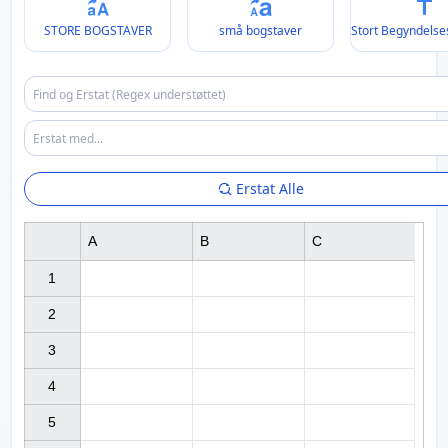
STORE BOGSTAVER
små bogstaver
Stort Begyndelse
Erstat Alle
A
B
C
1

2

3

4

5
