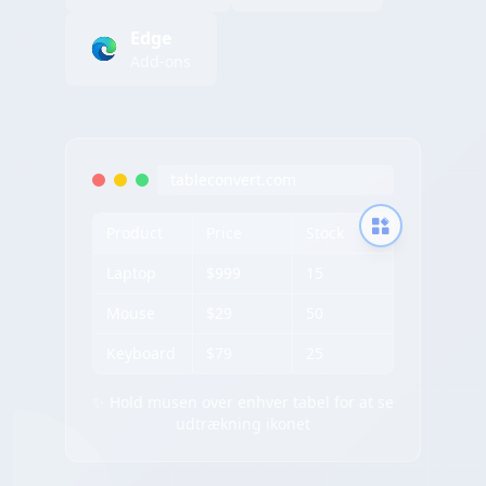
Edge
Add-ons
tableconvert.com
Product
Price
Stock
Laptop
$999
15
Mouse
$29
50
Keyboard
$79
25
✨ Hold musen over enhver tabel for at se
udtrækning ikonet