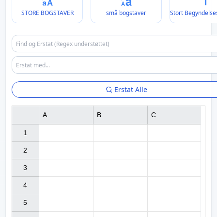
STORE BOGSTAVER
små bogstaver
Stort Begyndelse
Erstat Alle
A
B
C
1

2

3

4

5
