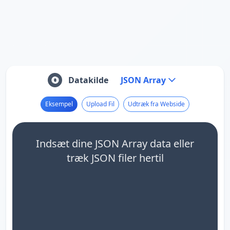
Datakilde
JSON Array
Eksempel
Upload Fil
Udtræk fra Webside
Indsæt dine JSON Array data eller
træk JSON filer hertil