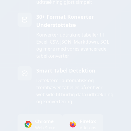
udtrækning gjort simpelt
30+ Format Konverter
Understøttelse
Konverter udtrukne tabeller til
Excel, CSV, JSON, Markdown, SQL
og mere med vores avancerede
tabelkonverter
Smart Tabel Detektion
Detekterer automatisk og
fremhæver tabeller på enhver
webside til hurtig data udtrækning
og konvertering
Chrome
Firefox
Web Store
Add-ons