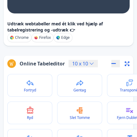
Udtræk webtabeller med ét klik ved hjælp af
tabelregistrering og -udtræk 👉
Chrome
Firefox
Edge
Online Tabeleditor
10
x
10
Fortryd
Gentag
Transpon
Ryd
Slet Tomme
Fjern Duble