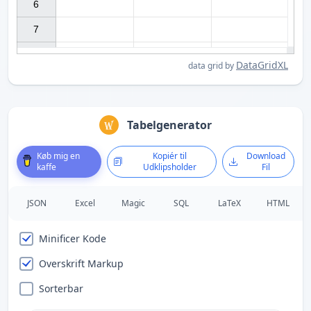
6

7

DataGridXL
data grid by
Tabelgenerator
Køb mig en
Kopiér til
Download
kaffe
Udklipsholder
Fil
JSON
Excel
Magic
SQL
LaTeX
HTML
Minificer Kode
Overskrift Markup
Sorterbar