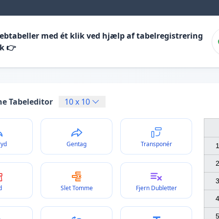
btabeller med ét klik ved hjælp af tabelregistrering
k 👉
ne Tabeleditor
10
x
10
ryd
Gentag
Transponér
1
2
3
d
Slet Tomme
Fjern Dubletter
4
5