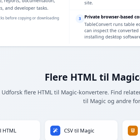
p, reports, documentation,
site.
s, and developer tasks.
Private browser-based co
ks before copying or downloading
3
TableConvert runs table e
can inspect the converted 
installing desktop softwar
Flere HTML til Magi
Udforsk flere HTML til Magic-konvertere. Find relate
til Magic og andre fo
il HTML
CSV til Magic