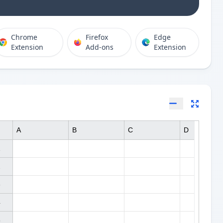
Chrome
Firefox
Edge
Extension
Add-ons
Extension
A
B
C
D









