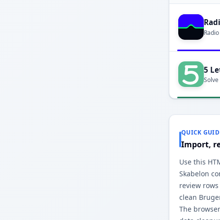
Rad
Radio
5 Le
Solve
QUICK GUID
Import, r
Use this HT
Skabelon con
review rows
clean Bruge
The browser