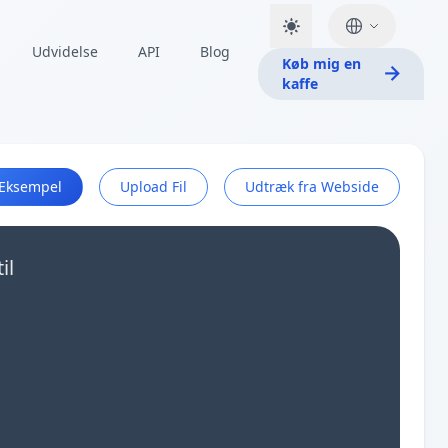
Udvidelse
API
Blog
Køb mig en
kaffe
Eksempel
Upload Fil
Udtræk fra Webside
il