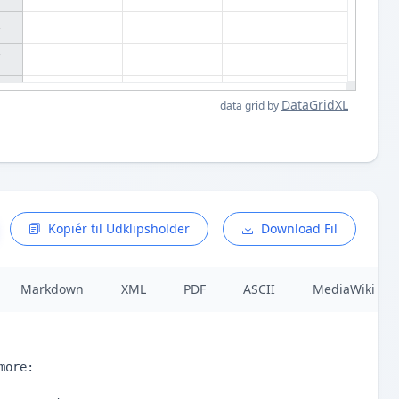




DataGridXL
data grid by
Kopiér til Udklipsholder
Download Fil
Markdown
XML
PDF
ASCII
MediaWiki