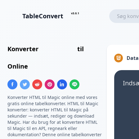
v3.0.1
TableConvert
Konverter
HTML Tabel
til
Brugerdefineret Skabelon
Data
Online
Indsæ
Konverter HTML til Magic online med vores
gratis online tabelkonverter. HTML til Magic
konverter: konverter HTML til Magic på
sekunder — indsæt, rediger og download
Magic. Har du brug for at konvertere HTML
til Magic til en API, regneark eller
dokumentation? Denne online tabelkonverter