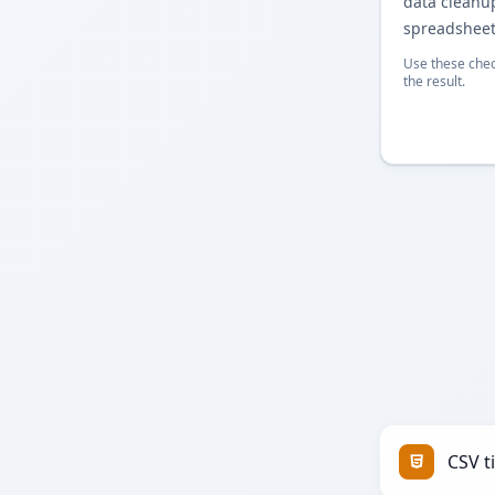
data cleanu
spreadsheet
Use these chec
the result.
CSV t