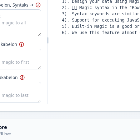
elon, Syntaks ->
Skabelon
Skabelon
ore
ll love