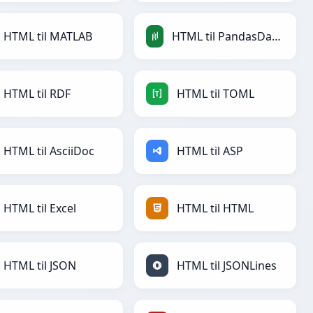
HTML til MATLAB
HTML til PandasDataFrame
HTML til RDF
HTML til TOML
HTML til AsciiDoc
HTML til ASP
HTML til Excel
HTML til HTML
HTML til JSON
HTML til JSONLines