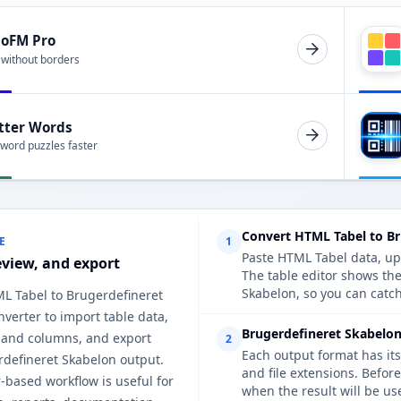
ioFM Pro
 without borders
tter Words
 word puzzles faster
Convert HTML Tabel to Br
E
1
Paste HTML Tabel data, upl
eview, and export
The table editor shows th
Skabelon, so you can catch
ML Tabel to Brugerdefineret
verter to import table data,
Brugerdefineret Skabelon
 and columns, and export
2
Each output format has its
rdefineret Skabelon output.
and file extensions. Befor
-based workflow is useful for
when the result will be us