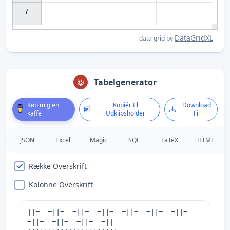
7

DataGridXL
data grid by
Tabelgenerator
Køb mig en
Kopiér til
Download
kaffe
Udklipsholder
Fil
JSON
Excel
Magic
SQL
LaTeX
HTML
Række Overskrift
Kolonne Overskrift