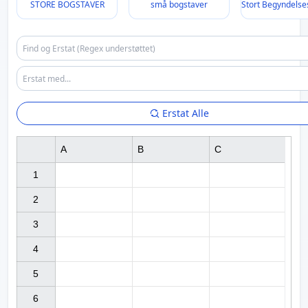
STORE BOGSTAVER
små bogstaver
Stort Begyndelse
Erstat Alle
A
B
C
1

2

3

4

5

6
