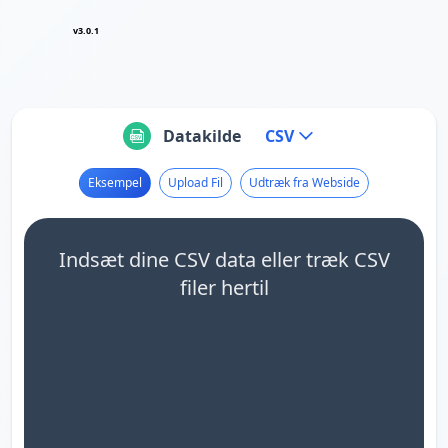
v3.0.1
Datakilde
CSV
Eksempel
Upload Fil
Udtræk fra Webside
Indsæt dine CSV data eller træk CSV
filer hertil