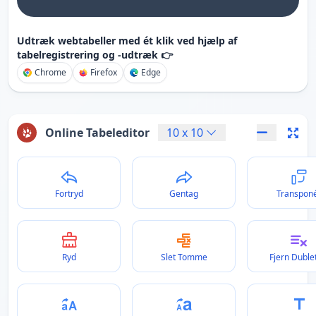
Udtræk webtabeller med ét klik ved hjælp af
tabelregistrering og -udtræk 👉
Chrome
Firefox
Edge
Online Tabeleditor
10
x
10
Fortryd
Gentag
Transpon
Ryd
Slet Tomme
Fjern Duble