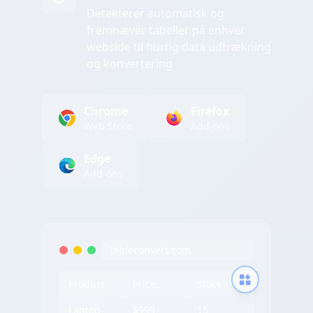
Detekterer automatisk og
fremhæver tabeller på enhver
webside til hurtig data udtrækning
og konvertering
Chrome
Firefox
Web Store
Add-ons
Edge
Add-ons
tableconvert.com
Product
Price
Stock
Laptop
$999
15