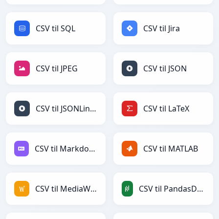
CSV til SQL
CSV til Jira
CSV til JPEG
CSV til JSON
CSV til JSONLines
CSV til LaTeX
CSV til Markdown
CSV til MATLAB
CSV til MediaWiki
CSV til PandasDataFrame