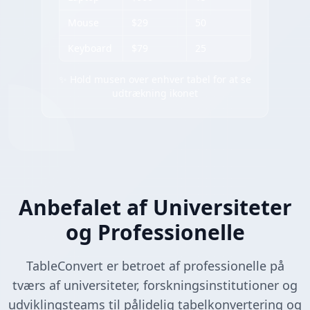
Mouse
$29
50
Keyboard
$79
25
✨ Hold musen over enhver tabel for at se
udtrækning ikonet
Anbefalet af Universiteter
og Professionelle
TableConvert er betroet af professionelle på
tværs af universiteter, forskningsinstitutioner og
udviklingsteams til pålidelig tabelkonvertering og