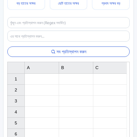
বড় হাতের অক্ষর
ছোট হাতের অক্ষর
প্রথম অক্ষর বড়
সব প্রতিস্থাপন করুন
A
B
C
1

2

3

4

5

6
