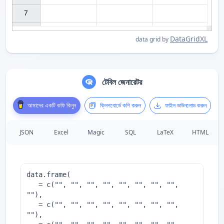
7

DataGridXL
data grid by
টেবিল জেনারেটর
আমাদের একটি কফি কিনুন
ক্লিপবোর্ডে কপি করুন
ফাইল ডাউনলোড করুন
JSON
Excel
Magic
SQL
LaTeX
HTML