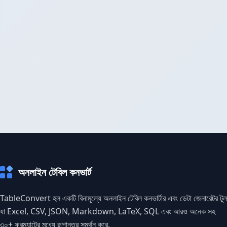
অনলাইন টেবিল কনভার্ট
TableConvert হল একটি বিনামূল্যে অনলাইন টেবিল কনভার্টার এবং ডেটা জেনারেটর টুল
যা Excel, CSV, JSON, Markdown, LaTeX, SQL এবং আরও অনেক সহ
৩০+ ফরম্যাটের মধ্যে রূপান্তর সমর্থন করে.