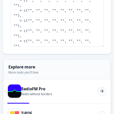
Explore more
More tools you'll love
RadioFM Pro
Radio without borders
TiPDF