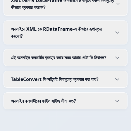
XML থেকে R DataFrame অনলাইনে রূপান্তর করুন বিনামূল্যে
কীভাবে ব্যবহার করবেন?
অনলাইনে XML কে RDataFrame-এ কীভাবে রূপান্তর
করবেন?
এই অনলাইন কনভার্টার ব্যবহার করার সময় আমার ডেটা কি নিরাপদ?
TableConvert কি সত্যিই বিনামূল্যে ব্যবহার করা যায়?
অনলাইন কনভার্টারের ফাইল সাইজ সীমা কত?