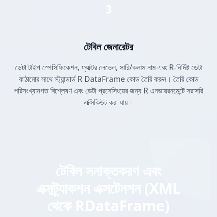
3
টেবিল জেনারেটর
ডেটা টাইপ স্পেসিফিকেশন, ফ্যাক্টর লেভেল, সারি/কলাম নাম এবং R-নির্দিষ্ট ডেটা
কাঠামোর সাথে স্ট্যান্ডার্ড R DataFrame কোড তৈরি করুন। তৈরি কোড
পরিসংখ্যানগত বিশ্লেষণ এবং ডেটা প্রসেসিংয়ের জন্য R এনভায়রনমেন্টে সরাসরি
এক্সিকিউট করা যায়।
টেবিল সনাক্তকরণ এবং
এক্সট্র্যাকশন এক্সটেনশন (XML
থেকে RDataFrame)