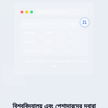
tableconvert.com
Product
Price
Stock
Laptop
$999
15
Mouse
$29
50
Keyboard
$79
25
✨ এক্সট্র্যাকশন আইকন দেখতে যেকোনো টেবিলের উপর হোভার
করুন
বিশ্ববিদ্যালয় এবং পেশাদারদের দ্বারা