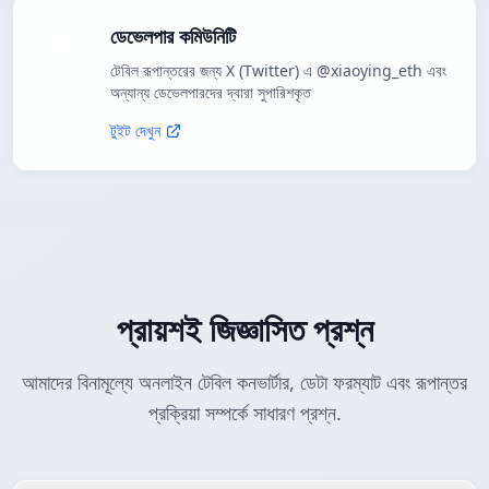
ডেভেলপার কমিউনিটি
টেবিল রূপান্তরের জন্য X (Twitter) এ @xiaoying_eth এবং
অন্যান্য ডেভেলপারদের দ্বারা সুপারিশকৃত
টুইট দেখুন
প্রায়শই জিজ্ঞাসিত প্রশ্ন
আমাদের বিনামূল্যে অনলাইন টেবিল কনভার্টার, ডেটা ফরম্যাট এবং রূপান্তর
প্রক্রিয়া সম্পর্কে সাধারণ প্রশ্ন.