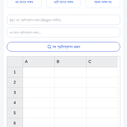
বড় হাতের অক্ষর
ছোট হাতের অক্ষর
প্রথম অক্ষর বড়
সব প্রতিস্থাপন করুন
A
B
C
1

2

3

4

5

6
