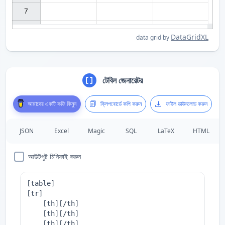
7

DataGridXL
data grid by
টেবিল জেনারেটর
আমাদের একটি কফি কিনুন
ক্লিপবোর্ডে কপি করুন
ফাইল ডাউনলোড করুন
JSON
Excel
Magic
SQL
LaTeX
HTML
আউটপুট মিনিফাই করুন