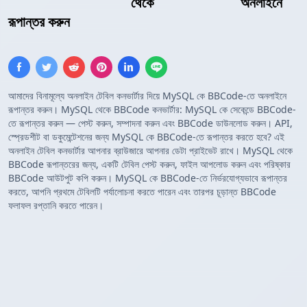
MySQL কোয়েরি ফলাফল
থেকে
BBCode টেবিল
অনলাইনে
রূপান্তর করুন
আমাদের বিনামূল্যে অনলাইন টেবিল কনভার্টার দিয়ে MySQL কে BBCode-তে অনলাইনে
রূপান্তর করুন। MySQL থেকে BBCode কনভার্টার: MySQL কে সেকেন্ডে BBCode-
তে রূপান্তর করুন — পেস্ট করুন, সম্পাদনা করুন এবং BBCode ডাউনলোড করুন। API,
স্প্রেডশীট বা ডকুমেন্টেশনের জন্য MySQL কে BBCode-তে রূপান্তর করতে হবে? এই
অনলাইন টেবিল কনভার্টার আপনার ব্রাউজারে আপনার ডেটা প্রাইভেট রাখে। MySQL থেকে
BBCode রূপান্তরের জন্য, একটি টেবিল পেস্ট করুন, ফাইল আপলোড করুন এবং পরিষ্কার
BBCode আউটপুট কপি করুন। MySQL কে BBCode-তে নির্ভরযোগ্যভাবে রূপান্তর
করতে, আপনি প্রথমে টেবিলটি পর্যালোচনা করতে পারেন এবং তারপর চূড়ান্ত BBCode
ফলাফল রপ্তানি করতে পারেন।