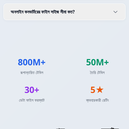
অনলাইন কনভার্টারের ফাইল সাইজ সীমা কত?
800M+
50M+
রূপান্তরিত টেবিল
তৈরি টেবিল
30+
5★
ডেটা ফাইল ফরম্যাট
ব্যবহারকারী রেটিং