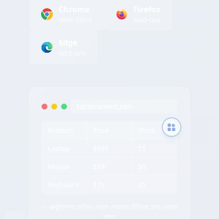
Chrome
Firefox
Web Store
Add-ons
Edge
Add-ons
tableconvert.com
Product
Price
Stock
Laptop
$999
15
Mouse
$29
50
Keyboard
$79
25
✨ এক্সট্র্যাকশন আইকন দেখতে যেকোনো টেবিলের উপর হোভার
করুন