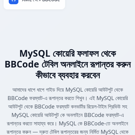
MySQL কোয়েরি ফলাফল থেকে
BBCode টেবিল অনলাইনে রূপান্তর করুন
কীভাবে ব্যবহার করবেন
আমাদের ধাপে ধাপে গাইড দিয়ে MySQL কোয়েরি আউটপুট থেকে
BBCode ফরম্যাট-এ রূপান্তর করতে শিখুন। এই MySQL কোয়েরি
আউটপুট থেকে BBCode ফরম্যাট কনভার্টার রিয়েল-টাইম প্রিভিউ সহ
MySQL কোয়েরি আউটপুট কে অনলাইনে BBCode ফরম্যাট-এ
রূপান্তর করতে সাহায্য করে। MySQL কে BBCode-তে অনলাইনে
রূপান্তর করুন — দ্রুত টেবিল রূপান্তরের জন্য নির্মিত MySQL থেকে