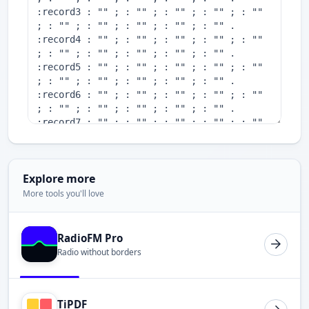
Explore more
More tools you'll love
RadioFM Pro
Radio without borders
TiPDF