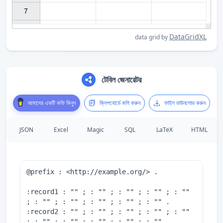
7

DataGridXL
data grid by
টেবিল জেনারেটর
আমাদের একটি কফি কিনুন
ক্লিপবোর্ডে কপি করুন
ফাইল ডাউনলোড করুন
JSON
Excel
Magic
SQL
LaTeX
HTML