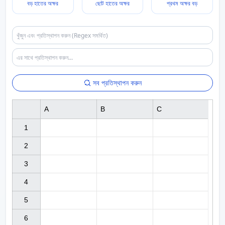
বড় হাতের অক্ষর
ছোট হাতের অক্ষর
প্রথম অক্ষর বড়
সব প্রতিস্থাপন করুন
A
B
C
1

2

3

4

5

6
