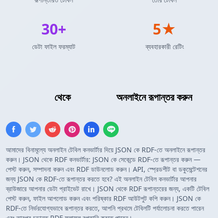
30+
5★
ডেটা ফাইল ফরম্যাট
ব্যবহারকারী রেটিং
JSON অ্যারে
থেকে
RDF ট্রিপল
অনলাইনে রূপান্তর করুন
আমাদের বিনামূল্যে অনলাইন টেবিল কনভার্টার দিয়ে JSON কে RDF-তে অনলাইনে রূপান্তর
করুন। JSON থেকে RDF কনভার্টার: JSON কে সেকেন্ডে RDF-তে রূপান্তর করুন —
পেস্ট করুন, সম্পাদনা করুন এবং RDF ডাউনলোড করুন। API, স্প্রেডশীট বা ডকুমেন্টেশনের
জন্য JSON কে RDF-তে রূপান্তর করতে হবে? এই অনলাইন টেবিল কনভার্টার আপনার
ব্রাউজারে আপনার ডেটা প্রাইভেট রাখে। JSON থেকে RDF রূপান্তরের জন্য, একটি টেবিল
পেস্ট করুন, ফাইল আপলোড করুন এবং পরিষ্কার RDF আউটপুট কপি করুন। JSON কে
RDF-তে নির্ভরযোগ্যভাবে রূপান্তর করতে, আপনি প্রথমে টেবিলটি পর্যালোচনা করতে পারেন
এবং তারপর চূড়ান্ত RDF ফলাফল রপ্তানি করতে পারেন।