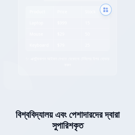
Product
Price
Stock
Laptop
$999
15
Mouse
$29
50
Keyboard
$79
25
✨ এক্সট্র্যাকশন আইকন দেখতে যেকোনো টেবিলের উপর হোভার
করুন
বিশ্ববিদ্যালয় এবং পেশাদারদের দ্বারা
সুপারিশকৃত