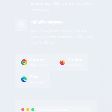
Markdown, SQL এবং আরও অনেক কিছুতে
রূপান্তর করুন
স্মার্ট টেবিল সনাক্তকরণ
দ্রুত ডেটা এক্সট্র্যাকশন এবং রূপান্তরের জন্য
যেকোনো ওয়েবপেজে স্বয়ংক্রিয়ভাবে টেবিল সনাক্ত
এবং হাইলাইট করে
Chrome
Firefox
Web Store
Add-ons
Edge
Add-ons
tableconvert.com