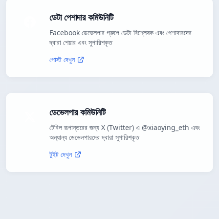
ডেটা পেশাদার কমিউনিটি
Facebook ডেভেলপার গ্রুপে ডেটা বিশ্লেষক এবং পেশাদারদের
দ্বারা শেয়ার এবং সুপারিশকৃত
পোস্ট দেখুন
ডেভেলপার কমিউনিটি
টেবিল রূপান্তরের জন্য X (Twitter) এ @xiaoying_eth এবং
অন্যান্য ডেভেলপারদের দ্বারা সুপারিশকৃত
টুইট দেখুন