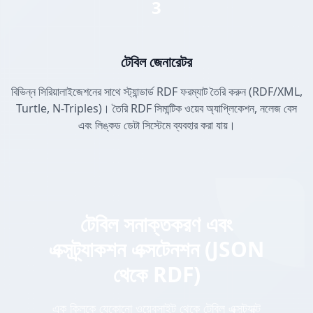
3
টেবিল জেনারেটর
বিভিন্ন সিরিয়ালাইজেশনের সাথে স্ট্যান্ডার্ড RDF ফরম্যাট তৈরি করুন (RDF/XML,
Turtle, N-Triples)। তৈরি RDF সিমান্টিক ওয়েব অ্যাপ্লিকেশন, নলেজ বেস
এবং লিঙ্কড ডেটা সিস্টেমে ব্যবহার করা যায়।
টেবিল সনাক্তকরণ এবং
এক্সট্র্যাকশন এক্সটেনশন (JSON
থেকে RDF)
এক ক্লিকে যেকোনো ওয়েবসাইট থেকে টেবিল এক্সট্র্যাক্ট