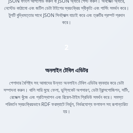
JSON ফাইল আপলোড করুন বা JSON অ্যারে পেস্ট করুন। অবজেক্ট অ্যারে,
নেস্টেড কাঠামো এবং জটিল ডেটা টাইপের স্বয়ংক্রিয় স্বীকৃতি এবং পার্সিং সমর্থন করে।
টুলটি বুদ্ধিমত্তার সাথে JSON সিনট্যাক্স যাচাই করে এবং ত্রুটির প্রম্পট প্রদান
করে।
2
অনলাইন টেবিল এডিটর
পেশাদার বৈশিষ্ট্য সহ আমাদের উন্নত অনলাইন টেবিল এডিটর ব্যবহার করে ডেটা
সম্পাদনা করুন। খালি সারি মুছে ফেলা, ডুপ্লিকেট অপসারণ, ডেটা ট্রান্সপোজিশন, সর্টিং,
রেজেক্স খুঁজে এবং প্রতিস্থাপন এবং রিয়েল-টাইম প্রিভিউ সমর্থন করে। সমস্ত
পরিবর্তন স্বয়ংক্রিয়ভাবে RDF ফরম্যাটে নির্ভুল, নির্ভরযোগ্য ফলাফল সহ রূপান্তরিত
হয়।