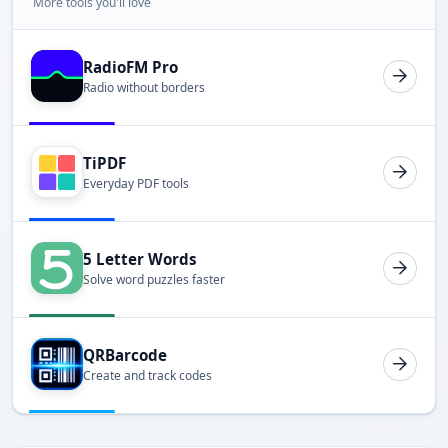
More tools you'll love
RadioFM Pro
Radio without borders
TiPDF
Everyday PDF tools
5 Letter Words
Solve word puzzles faster
QRBarcode
Create and track codes