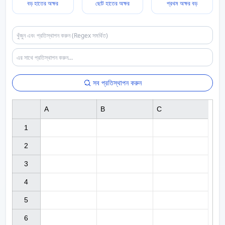
বড় হাতের অক্ষর
ছোট হাতের অক্ষর
প্রথম অক্ষর বড়
সব প্রতিস্থাপন করুন
A
B
C
1

2

3

4

5

6
