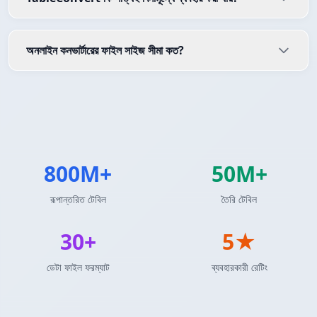
অনলাইন কনভার্টারের ফাইল সাইজ সীমা কত?
800M+
50M+
রূপান্তরিত টেবিল
তৈরি টেবিল
30+
5★
ডেটা ফাইল ফরম্যাট
ব্যবহারকারী রেটিং