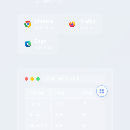
এবং হাইলাইট করে
Chrome
Firefox
Web Store
Add-ons
Edge
Add-ons
tableconvert.com
Product
Price
Stock
Laptop
$999
15
Mouse
$29
50
Keyboard
$79
25