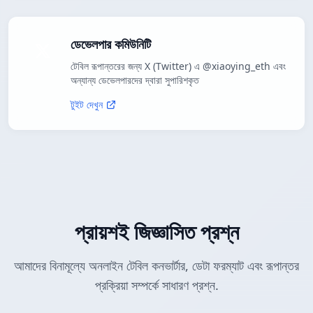
ডেভেলপার কমিউনিটি
টেবিল রূপান্তরের জন্য X (Twitter) এ @xiaoying_eth এবং
অন্যান্য ডেভেলপারদের দ্বারা সুপারিশকৃত
টুইট দেখুন
প্রায়শই জিজ্ঞাসিত প্রশ্ন
আমাদের বিনামূল্যে অনলাইন টেবিল কনভার্টার, ডেটা ফরম্যাট এবং রূপান্তর
প্রক্রিয়া সম্পর্কে সাধারণ প্রশ্ন.