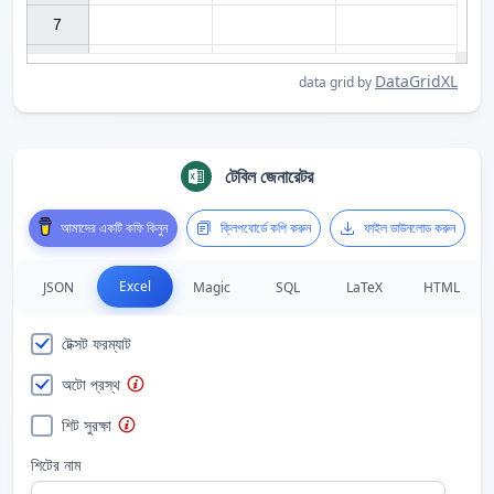
7

DataGridXL
data grid by
টেবিল জেনারেটর
আমাদের একটি কফি কিনুন
ক্লিপবোর্ডে কপি করুন
ফাইল ডাউনলোড করুন
Excel
JSON
Magic
SQL
LaTeX
HTML
টেক্সট ফরম্যাট
অটো প্রস্থ
শিট সুরক্ষা
শিটের নাম