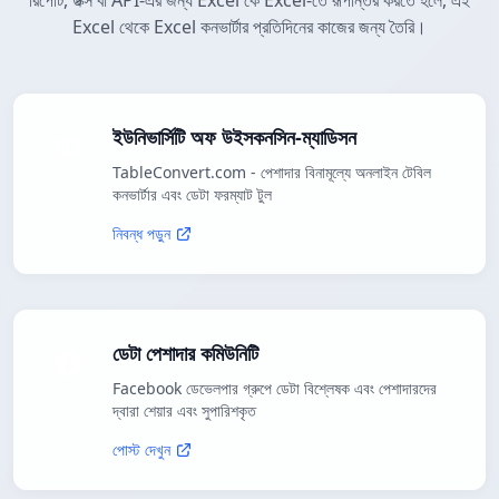
রিপোর্ট, ডক্স বা API-এর জন্য Excel কে Excel-তে রূপান্তর করতে হলে, এই
Excel থেকে Excel কনভার্টার প্রতিদিনের কাজের জন্য তৈরি।
ইউনিভার্সিটি অফ উইসকনসিন-ম্যাডিসন
TableConvert.com - পেশাদার বিনামূল্যে অনলাইন টেবিল
কনভার্টার এবং ডেটা ফরম্যাট টুল
নিবন্ধ পড়ুন
ডেটা পেশাদার কমিউনিটি
Facebook ডেভেলপার গ্রুপে ডেটা বিশ্লেষক এবং পেশাদারদের
দ্বারা শেয়ার এবং সুপারিশকৃত
পোস্ট দেখুন