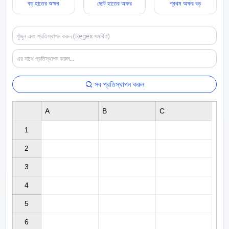
বড় হাতের অক্ষর
ছোট হাতের অক্ষর
প্রথম অক্ষর বড়
সব প্রতিস্থাপন করুন
A
B
C
1

2

3

4

5

6
