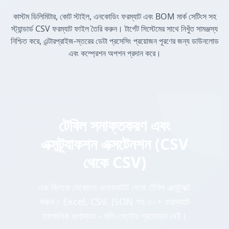
কাস্টম ডিলিমিটার, কোট স্টাইল, এনকোডিং ফরম্যাট এবং BOM মার্ক সেটিংস সহ
স্ট্যান্ডার্ড CSV ফরম্যাট ফাইল তৈরি করুন। টার্গেট সিস্টেমের সাথে নিখুঁত সামঞ্জস্য
নিশ্চিত করে, এন্টারপ্রাইজ-স্তরের ডেটা প্রসেসিং প্রয়োজন পূরণের জন্য ডাউনলোড
এবং কম্প্রেশন অপশন প্রদান করে।
টেবিল সনাক্তকরণ এবং
এক্সট্র্যাকশন এক্সটেনশন (CSV
থেকে CSV)
এক ক্লিকে যেকোনো ওয়েবসাইট থেকে টেবিল এক্সট্র্যাক্ট
করুন। Excel, CSV, JSON সহ ৩০+ ফরম্যাটে
তাৎক্ষণিক রূপান্তর - কপি-পেস্টের প্রয়োজন নেই।