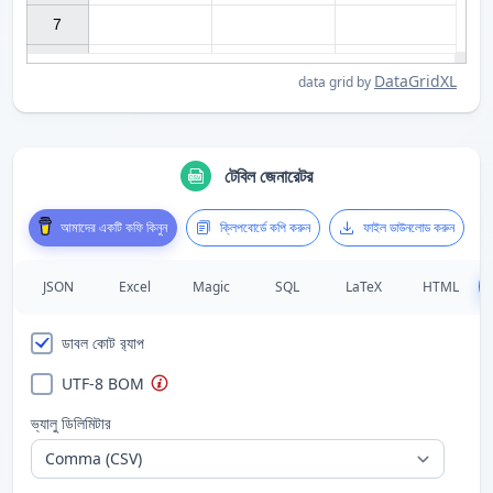
7

DataGridXL
data grid by
টেবিল জেনারেটর
আমাদের একটি কফি কিনুন
ক্লিপবোর্ডে কপি করুন
ফাইল ডাউনলোড করুন
JSON
Excel
Magic
SQL
LaTeX
HTML
ডাবল কোট র‍্যাপ
UTF-8 BOM
ভ্যালু ডিলিমিটার