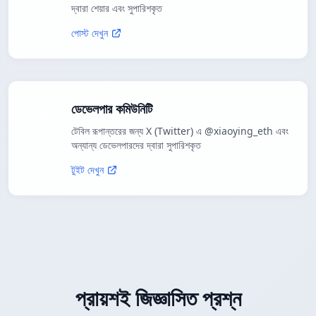
দ্বারা শেয়ার এবং সুপারিশকৃত
পোস্ট দেখুন
ডেভেলপার কমিউনিটি
টেবিল রূপান্তরের জন্য X (Twitter) এ @xiaoying_eth এবং
অন্যান্য ডেভেলপারদের দ্বারা সুপারিশকৃত
টুইট দেখুন
প্রায়শই জিজ্ঞাসিত প্রশ্ন